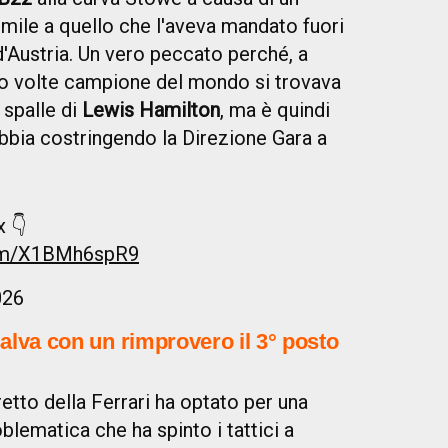
imile a quello che l'aveva mandato fuori
 d'Austria. Un vero peccato perché, a
attro volte campione del mondo si trovava
 spalle di
Lewis Hamilton
, ma è quindi
abbia costringendo la Direzione Gara a
 👇
com/X1BMh6spR9
026
salva con un rimprovero il 3° posto
retto della Ferrari ha optato per una
oblematica che ha spinto i tattici a