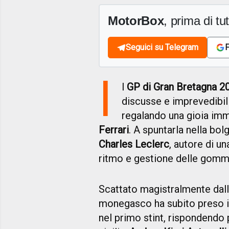
MotorBox
, prima di tutt
Seguici su Telegram
F
I
l
GP di Gran Bretagna 2
discusse e imprevedibili
regalando una gioia im
Ferrari
. A spuntarla nella bol
Charles Leclerc
, autore di u
ritmo e gestione delle gomme 
Scattato magistralmente dalla
monegasco ha subito preso i
nel primo stint, rispondendo 