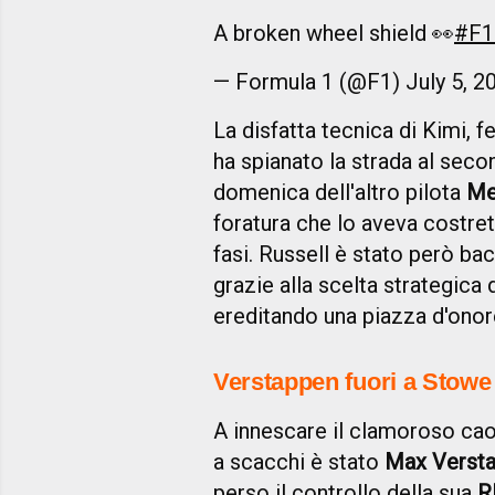
A broken wheel shield 👀
#F1
— Formula 1 (@F1)
July 5, 2
La disfatta tecnica di Kimi, f
ha spianato la strada al sec
domenica dell'altro pilota
Me
foratura che lo aveva costre
fasi. Russell è stato però bac
grazie alla scelta strategica 
ereditando una piazza d'onor
Verstappen fuori a Stowe
A innescare il clamoroso caos
a scacchi è stato
Max Verst
perso il controllo della sua
R