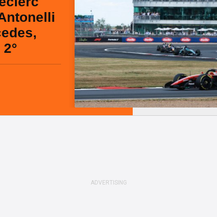
eclerc
Antonelli
cedes,
 2°