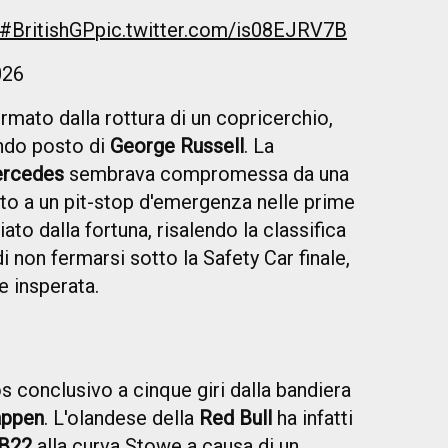
#BritishGP
pic.twitter.com/is08EJRV7B
026
ermato dalla rottura di un copricerchio,
ondo posto di
George Russell
. La
rcedes
sembrava compromessa da una
tto a un pit-stop d'emergenza nelle prime
iato dalla fortuna, risalendo la classifica
di non fermarsi sotto la Safety Car finale,
e insperata.
 conclusivo a cinque giri dalla bandiera
appen
. L'olandese della
Red Bull
ha infatti
B22
alla curva Stowe a causa di un