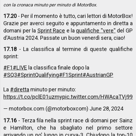
con la cronaca minuto per minuto di MotorBox.
17.20
- Per il momento è tutto, cari lettori di MotorBox!
Grazie per averci seguito e appuntamento in diretta a
domani per la
Sprint Race
e la
qualifiche ''vere''
del GP
d'Austria 2024. Passate un buon venerdì sera, ciao!
17.18
- La classifica al termine di queste qualifiche
sprint:
#F1
#LIVE
la classifica finale dopo la
#SQ3
#SprintQualifying
#F1Sprint
#AustrianGP
La
#diretta
minuto per minuto:
https://t.co/pclE01uzmy
pic.twitter.com/HWAcaTVj99
— motorbox.com (@motorboxcom)
June 28, 2024
17.16
- Terza fila nella sprint race di domani per Sainz
e Hamilton, che ha sbagliato nel primo settore
arrivando un po' lungo in curva-3. Chiudono la top-10