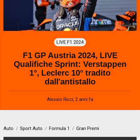
LIVE F1 2024
F1 GP Austria 2024, LIVE
Qualifiche Sprint: Verstappen
1°, Leclerc 10° tradito
dall'antistallo
Alessio Ricci
,
2 anni fa
Auto
Sport Auto
Formula 1
Gran Premi