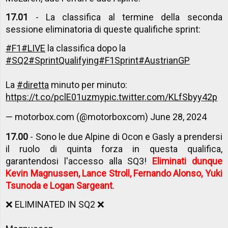
17.01
- La classifica al termine della seconda
sessione eliminatoria di queste qualifiche sprint:
#F1
#LIVE
la classifica dopo la
#SQ2
#SprintQualifying
#F1Sprint
#AustrianGP
La
#diretta
minuto per minuto:
https://t.co/pclE01uzmy
pic.twitter.com/KLfSbyy42p
— motorbox.com (@motorboxcom)
June 28, 2024
17.00
- Sono le due Alpine di Ocon e Gasly a prendersi
il ruolo di quinta forza in questa qualifica,
garantendosi l'accesso alla SQ3!
Eliminati dunque
Kevin Magnussen, Lance Stroll, Fernando Alonso, Yuki
Tsunoda e Logan Sargeant
.
❌ ELIMINATED IN SQ2 ❌