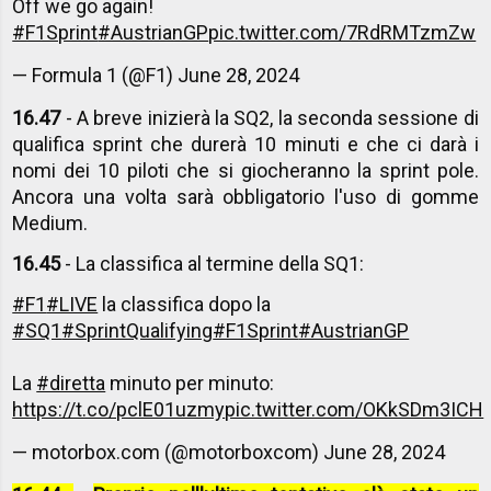
Off we go again!
#F1Sprint
#AustrianGP
pic.twitter.com/7RdRMTzmZw
— Formula 1 (@F1)
June 28, 2024
16.47
- A breve inizierà la SQ2, la seconda sessione di
qualifica sprint che durerà 10 minuti e che ci darà i
nomi dei 10 piloti che si giocheranno la sprint pole.
Ancora una volta sarà obbligatorio l'uso di gomme
Medium.
16.45
- La classifica al termine della SQ1:
#F1
#LIVE
la classifica dopo la
#SQ1
#SprintQualifying
#F1Sprint
#AustrianGP
La
#diretta
minuto per minuto:
https://t.co/pclE01uzmy
pic.twitter.com/OKkSDm3ICH
— motorbox.com (@motorboxcom)
June 28, 2024