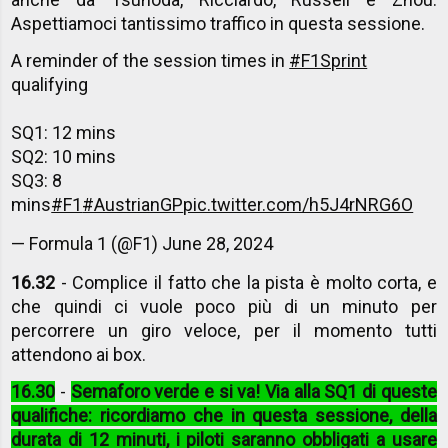
Aspettiamoci tantissimo traffico in questa sessione.
A reminder of the session times in
#F1Sprint
qualifying
SQ1: 12 mins
SQ2: 10 mins
SQ3: 8
mins
#F1
#AustrianGP
pic.twitter.com/h5J4rNRG6O
— Formula 1 (@F1)
June 28, 2024
16.32
- Complice il fatto che la pista è molto corta, e
che quindi ci vuole poco più di un minuto per
percorrere un giro veloce, per il momento tutti
attendono ai box.
16.30
-
Semaforo verde e si va! Via alla SQ1 di queste
qualifiche: ricordiamo che in questa sessione, della
durata di 12 minuti, i piloti saranno obbligati a usare