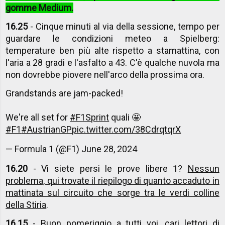
gomme Medium.
16.25
- Cinque minuti al via della sessione, tempo per
guardare le condizioni meteo a Spielberg:
temperature ben più alte rispetto a stamattina, con
l'aria a 28 gradi e l'asfalto a 43. C'è qualche nuvola ma
non dovrebbe piovere nell'arco della prossima ora.
Grandstands are jam-packed!
We're all set for
#F1Sprint
quali 🤩
#F1
#AustrianGP
pic.twitter.com/38CdrqtqrX
— Formula 1 (@F1)
June 28, 2024
16.20
- Vi siete persi le prove libere 1?
Nessun
problema, qui trovate il riepilogo di quanto accaduto in
mattinata sul circuito che sorge tra le verdi colline
della Stiria
.
16.15
- Buon pomeriggio a tutti voi, cari lettori di