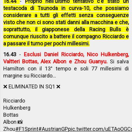
16.44
-
Proprio nell'ultimo tentativo c'è stato un
testacoda di Tsunoda in curva-10, che possiamo
considerare a tutti gli effetti senza conseguenze
visto che non ci sono stati danni alla macchina e che,
soprattutto, il giapponese della Racing Bulls è
comunque riuscito a battere il compagno Ricciardo e
a passare il turno per pochi millesimi.
16.43
-
Esclusi Daniel Ricciardo, Nico Hulkenberg,
Valtteri Bottas, Alex Albon e Zhou Guanyu.
Si salva
Hamilton con il 13° tempo e soli 77 millesimi di
margine su Ricciardo...
❌ ELIMINATED IN SQ1 ❌
Ricciardo
Hulkenberg
Bottas
Albon 📸
Zhou
#F1Sprint
#AustrianGP
pic.twitter.com/uETAoOGC