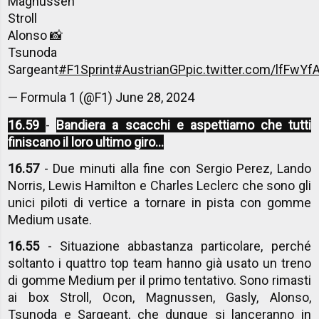
Magnussen
Stroll
Alonso 📸
Tsunoda
Sargeant
#F1Sprint
#AustrianGP
pic.twitter.com/lfFwYf
— Formula 1 (@F1)
June 28, 2024
16.59
-
Bandiera a scacchi e aspettiamo che tutti
finiscano il loro ultimo giro...
16.57
- Due minuti alla fine con Sergio Perez, Lando
Norris, Lewis Hamilton e Charles Leclerc che sono gli
unici piloti di vertice a tornare in pista con gomme
Medium usate.
16.55
- Situazione abbastanza particolare, perché
soltanto i quattro top team hanno già usato un treno
di gomme Medium per il primo tentativo. Sono rimasti
ai box Stroll, Ocon, Magnussen, Gasly, Alonso,
Tsunoda e Sargeant, che dunque si lanceranno in