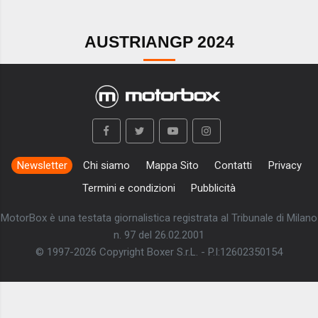
AUSTRIANGP 2024
Newsletter
Chi siamo
Mappa Sito
Contatti
Privacy
Termini e condizioni
Pubblicità
MotorBox è una testata giornalistica registrata al Tribunale di Milano
n. 97 del 26.02.2001
© 1997-2026 Copyright Boxer S.r.L. - P.I:12602350154