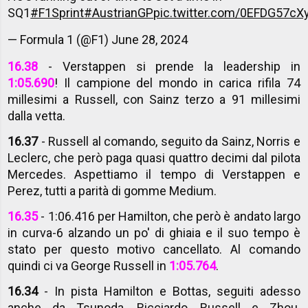
SQ1
#F1Sprint
#AustrianGP
pic.twitter.com/0EFDG57cX
— Formula 1 (@F1)
June 28, 2024
16.38
- Verstappen si prende la leadership in
1:05.690
! Il campione del mondo in carica rifila 74
millesimi a Russell, con Sainz terzo a 91 millesimi
dalla vetta.
16.37
- Russell al comando, seguito da Sainz, Norris e
Leclerc, che però paga quasi quattro decimi dal pilota
Mercedes. Aspettiamo il tempo di Verstappen e
Perez, tutti a parità di gomme Medium.
16.35
- 1:06.416 per Hamilton, che però è andato largo
in curva-6 alzando un po' di ghiaia e il suo tempo è
stato per questo motivo cancellato. Al comando
quindi ci va George Russell in
1:05.764
.
16.34
- In pista Hamilton e Bottas, seguiti adesso
anche da Tsunoda, Ricciardo, Russell e Zhou.