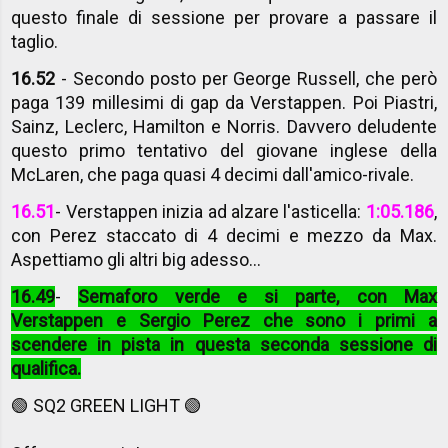
questo finale di sessione per provare a passare il
taglio.
16.52
- Secondo posto per George Russell, che però
paga 139 millesimi di gap da Verstappen. Poi Piastri,
Sainz, Leclerc, Hamilton e Norris. Davvero deludente
questo primo tentativo del giovane inglese della
McLaren, che paga quasi 4 decimi dall'amico-rivale.
16.51
- Verstappen inizia ad alzare l'asticella:
1:05.186
,
con Perez staccato di 4 decimi e mezzo da Max.
Aspettiamo gli altri big adesso...
16.49
-
Semaforo verde e si parte, con Max
Verstappen e Sergio Perez che sono i primi a
scendere in pista in questa seconda sessione di
qualifica.
🟢 SQ2 GREEN LIGHT 🟢