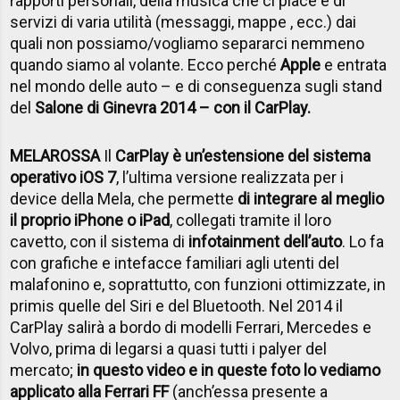
rapporti personali, della musica che ci piace e di
servizi di varia utilità (messaggi, mappe , ecc.) dai
quali non possiamo/vogliamo separarci nemmeno
quando siamo al volante. Ecco perché
Apple
e entrata
nel mondo delle auto – e di conseguenza sugli stand
del
Salone di Ginevra 2014 – con il CarPlay.
MELAROSSA
Il
CarPlay è un’estensione del sistema
operativo iOS 7
, l’ultima versione realizzata per i
device della Mela, che permette
di integrare al meglio
il proprio iPhone o iPad
, collegati tramite il loro
cavetto, con il sistema di
infotainment dell’auto
. Lo fa
con grafiche e intefacce familiari agli utenti del
malafonino e, soprattutto, con funzioni ottimizzate, in
primis quelle del Siri e del Bluetooth. Nel 2014 il
CarPlay salirà a bordo di modelli Ferrari, Mercedes e
Volvo, prima di legarsi a quasi tutti i palyer del
mercato;
in questo video e in queste foto lo vediamo
applicato alla Ferrari FF
(anch’essa presente a