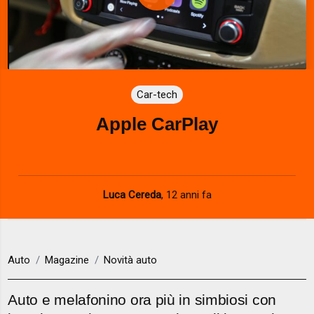
P
l
a
Car-tech
y
Apple CarPlay
V
i
d
Luca Cereda
,
12 anni fa
e
o
Auto
Magazine
Novità auto
Auto e melafonino ora più in simbiosi con