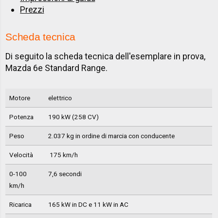
Prezzi
Scheda tecnica
Di seguito la scheda tecnica dell'esemplare in prova,
Mazda 6e Standard Range.
Motore
elettrico
Potenza
190 kW (258 CV)
Peso
2.037 kg in ordine di marcia con conducente
Velocità
175 km/h
0-100
7,6 secondi
km/h
Ricarica
165 kW in DC e 11 kW in AC