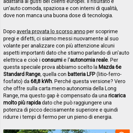
adattarla ai gusti dei clienti europei. Il risultato è
un'auto comoda, spaziosa e con interni di qualità,
dove non manca una buona dose di tecnologia.
Dopo
averla provata lo scorso anno
per scoprirne
pregi e difetti, ci siamo messi nuovamente al suo
volante per analizzare con più attenzione alcuni
aspetti importanti dato che stiamo parlando di un'auto
elettrica e cioè i
consumi
e l'
autonomia reale
. Per
questa speciale prova abbiamo scelto la
Mazda 6e
Standard Range
, quella con
batteria LFP
(litio-ferro-
fosfato) da
68,8 kWh
. Perché questa versione? Vero
che offre sulla carta meno autonomia della Long
Range, ma questo gap è compensato da una
ricarica
molto più rapida
dato che può raggiungere una
potenza di picco decisamente superiore e quindi
ridurre i tempi di fermo per un pieno di energia.