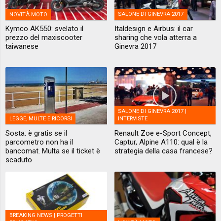
NOVITÀ MOTO
SALONE DI GINEVRA 2017
Kymco AK550: svelato il
Italdesign e Airbus: il car
prezzo del maxiscooter
sharing che vola atterra a
taiwanese
Ginevra 2017
SALONE DI GINEVRA 2017 |
LEGGE, MULTE E RICORSI
INTERVISTE
Sosta: è gratis se il
Renault Zoe e-Sport Concept,
parcometro non ha il
Captur, Alpine A110: qual è la
bancomat. Multa se il ticket è
strategia della casa francese?
scaduto
BREAKING NEWS | PROGETTI