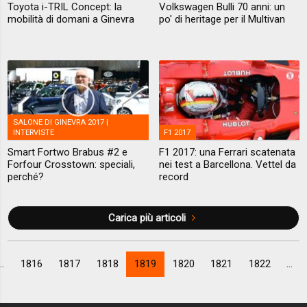
Toyota i-TRIL Concept: la
Volkswagen Bulli 70 anni: un
mobilità di domani a Ginevra
po' di heritage per il Multivan
SALONE DI GINEVRA 2017 |
INTERVISTE
F1 2017
Smart Fortwo Brabus #2 e
F1 2017: una Ferrari scatenata
Forfour Crosstown: speciali,
nei test a Barcellona. Vettel da
perché?
record
Carica più articoli
..
1816
1817
1818
1819
1820
1821
1822
...