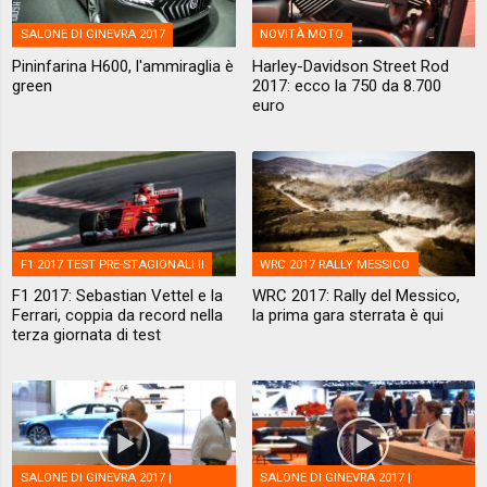
SALONE DI GINEVRA 2017
NOVITÀ MOTO
Pininfarina H600, l'ammiraglia è
Harley-Davidson Street Rod
green
2017: ecco la 750 da 8.700
euro
F1 2017 TEST PRE-STAGIONALI II
WRC 2017 RALLY MESSICO
F1 2017: Sebastian Vettel e la
WRC 2017: Rally del Messico,
Ferrari, coppia da record nella
la prima gara sterrata è qui
terza giornata di test
SALONE DI GINEVRA 2017 |
SALONE DI GINEVRA 2017 |