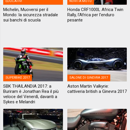
EDUCATIVI
NOVITÀ MOTO
Michelin, Muoversi per il
Honda CRF1000L Africa Twin
Mondo: la sicurezza stradale
Rally, l'Africa per l'enduro
sui banchi di scuola
pesante
SUPERBIKE 2017
SALONE DI GINEVRA 2017
SBK THAILANDIA 2017: a
Aston Martin Valkyrie:
Buriram è Jonathan Rea il più
cattiveria british a Ginevra 2017
veloce del Venerdì, davanti a
Sykes e Melandri