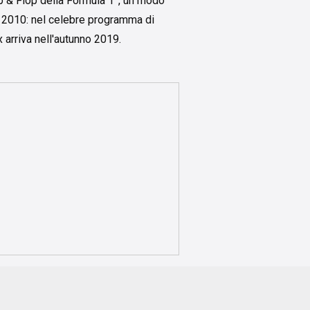
op & Flop della Formula 1”, un modo
l 2010: nel celebre programma di
 arriva nell'autunno 2019.