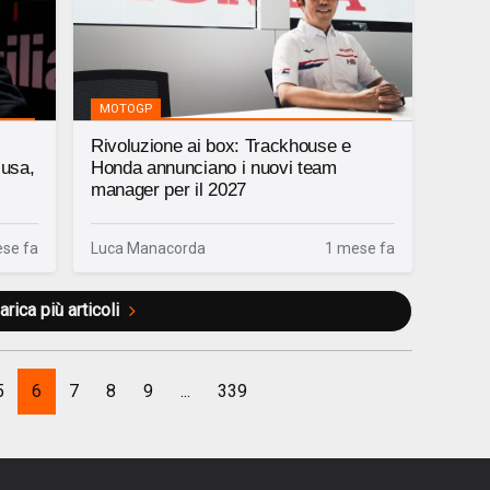
MOTOGP
Rivoluzione ai box: Trackhouse e
cusa,
Honda annunciano i nuovi team
manager per il 2027
se fa
Luca Manacorda
1 mese fa
arica più articoli
5
6
7
8
9
...
339