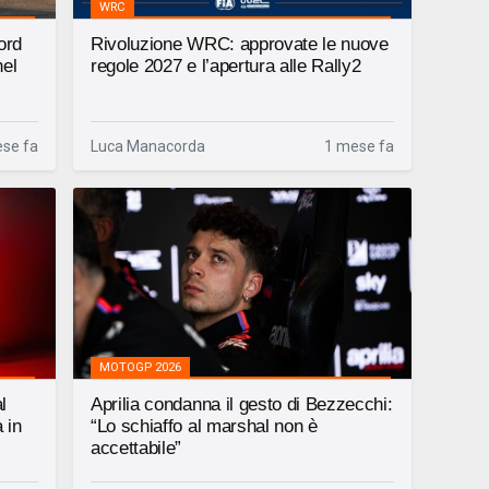
WRC
ord
Rivoluzione WRC: approvate le nuove
nel
regole 2027 e l’apertura alle Rally2
se fa
Luca Manacorda
1 mese fa
MOTOGP 2026
l
Aprilia condanna il gesto di Bezzecchi:
 in
“Lo schiaffo al marshal non è
accettabile”