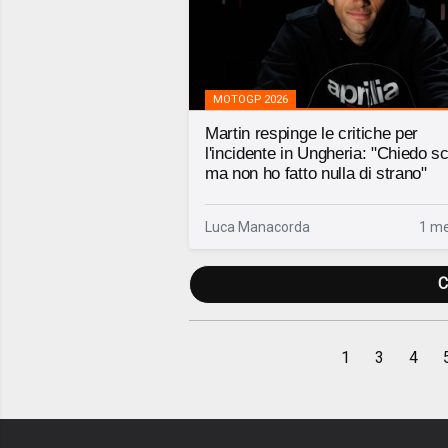
MOTOGP 2026
Martin respinge le critiche per
l'incidente in Ungheria: "Chiedo s
ma non ho fatto nulla di strano"
Luca Manacorda
1 me
C
1
3
4