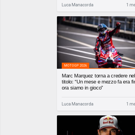
Luca Manacorda
1 me
MOTOGP 2026
Marc Marquez torna a credere ne
titolo: “Un mese e mezzo fa era fin
ora siamo in gioco”
Luca Manacorda
1 me