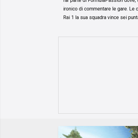
far parte di FormulaPassion dove, t
ironico di commentare le gare. Le 
Rai 1 la sua squadra vince sei pun