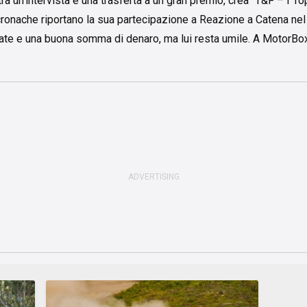
ra un'intervista e una trasferta a un gran premio, crea “T&F – I T
cronache riportano la sua partecipazione a Reazione a Catena ne
tate e una buona somma di denaro, ma lui resta umile. A MotorBox