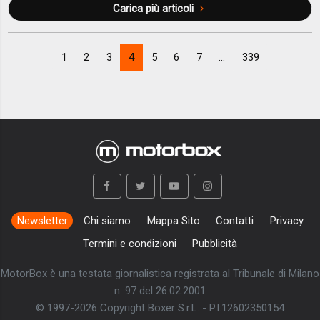
Carica più articoli
1
2
3
4
5
6
7
...
339
Newsletter
Chi siamo
Mappa Sito
Contatti
Privacy
Termini e condizioni
Pubblicità
MotorBox è una testata giornalistica registrata al Tribunale di Milano
n. 97 del 26.02.2001
© 1997-2026 Copyright Boxer S.r.L. - P.I:12602350154