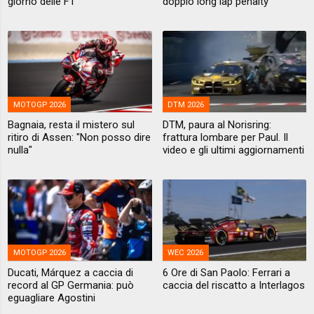
giorno delle F1
doppio long lap penalty
MOTOGP 2026
DTM 2026
Bagnaia, resta il mistero sul
DTM, paura al Norisring:
ritiro di Assen: "Non posso dire
frattura lombare per Paul. Il
nulla"
video e gli ultimi aggiornamenti
MOTOGP 2026
WEC 2026
Ducati, Márquez a caccia di
6 Ore di San Paolo: Ferrari a
record al GP Germania: può
caccia del riscatto a Interlagos
eguagliare Agostini