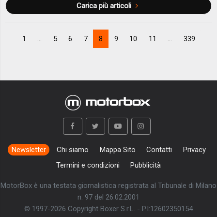
Carica più articoli
1
...
5
6
7
8
9
10
11
...
339
Newsletter
Chi siamo
Mappa Sito
Contatti
Privacy
Termini e condizioni
Pubblicità
MotorBox è una testata giornalistica registrata al Tribunale di Milano
n. 97 del 26.02.2001
© 1997-2026 Copyright Boxer S.r.L. - P.I:12602350154