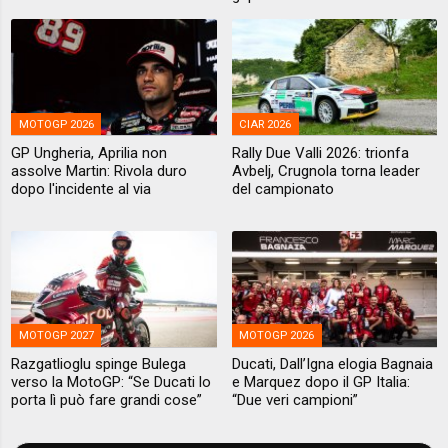
MOTOGP 2026
CIAR 2026
GP Ungheria, Aprilia non
Rally Due Valli 2026: trionfa
assolve Martin: Rivola duro
Avbelj, Crugnola torna leader
dopo l'incidente al via
del campionato
MOTOGP 2027
MOTOGP 2026
Razgatlioglu spinge Bulega
Ducati, Dall’Igna elogia Bagnaia
verso la MotoGP: “Se Ducati lo
e Marquez dopo il GP Italia:
porta lì può fare grandi cose”
“Due veri campioni”