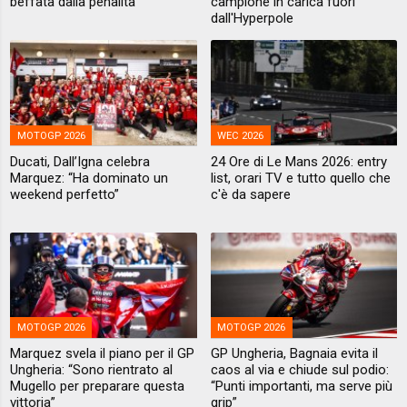
beffata dalla penalità
campione in carica fuori
dall'Hyperpole
MOTOGP 2026
WEC 2026
Ducati, Dall’Igna celebra
24 Ore di Le Mans 2026: entry
Marquez: “Ha dominato un
list, orari TV e tutto quello che
weekend perfetto”
c'è da sapere
MOTOGP 2026
MOTOGP 2026
Marquez svela il piano per il GP
GP Ungheria, Bagnaia evita il
Ungheria: “Sono rientrato al
caos al via e chiude sul podio:
Mugello per preparare questa
“Punti importanti, ma serve più
vittoria”
grip”