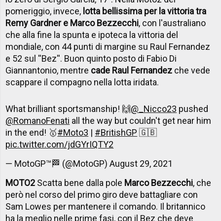
pomeriggio, invece,
lotta bellissima per la vittoria tra
Remy Gardner e Marco Bezzecchi
, con l'australiano
che alla fine la spunta e ipoteca la vittoria del
mondiale, con 44 punti di margine su Raul Fernandez
e 52 sul ''Bez''. Buon quinto posto di Fabio Di
Giannantonio, mentre
cade Raul Fernandez
che vede
scappare il compagno nella lotta iridata.
What brilliant sportsmanship! 🙌
@_Nicco23
pushed
@RomanoFenati
all the way but couldn't get near him
in the end! 🥇
#Moto3
|
#BritishGP
🇬🇧
pic.twitter.com/jdGYrIQTY2
— MotoGP™🏁 (@MotoGP)
August 29, 2021
MOTO2
Scatta bene dalla pole
Marco Bezzecchi
, che
però nel corso del primo giro deve battagliare con
Sam Lowes per mantenere il comando. Il britannico
ha la meglio nelle prime fasi, con il Bez che deve