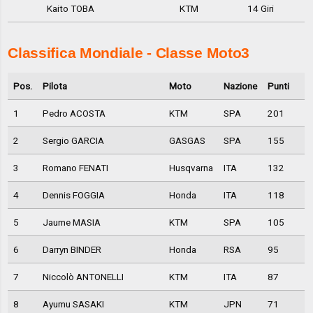
Kaito TOBA
KTM
14 Giri
Classifica Mondiale - Classe Moto3
Pos.
Pilota
Moto
Nazione
Punti
1
Pedro ACOSTA
KTM
SPA
201
2
Sergio GARCIA
GASGAS
SPA
155
3
Romano FENATI
Husqvarna
ITA
132
4
Dennis FOGGIA
Honda
ITA
118
5
Jaume MASIA
KTM
SPA
105
6
Darryn BINDER
Honda
RSA
95
7
Niccolò ANTONELLI
KTM
ITA
87
8
Ayumu SASAKI
KTM
JPN
71