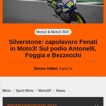
Moto2 & Moto3 2021
Silverstone: capolavoro Fenati
in Moto3! Sul podio Antonelli,
Foggia e Bezzecchi
Simone Valtieri
,
4 anni fa
Moto
Sport Moto
MotoGP
News
BRITISHMOTOGP 2021