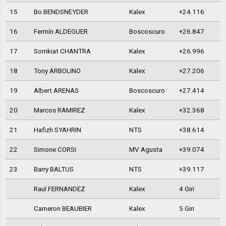
15
Bo BENDSNEYDER
Kalex
+24.116
16
Fermín ALDEGUER
Boscoscuro
+26.847
17
Somkiat CHANTRA
Kalex
+26.996
18
Tony ARBOLINO
Kalex
+27.206
19
Albert ARENAS
Boscoscuro
+27.414
20
Marcos RAMIREZ
Kalex
+32.368
21
Hafizh SYAHRIN
NTS
+38.614
22
Simone CORSI
MV Agusta
+39.074
23
Barry BALTUS
NTS
+39.117
Raul FERNANDEZ
Kalex
4 Giri
Cameron BEAUBIER
Kalex
5 Giri