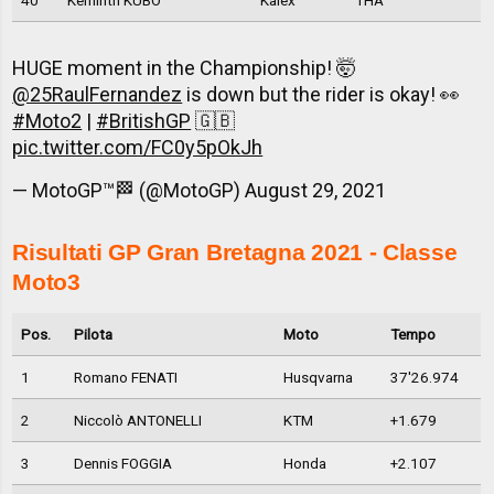
40
Keminth KUBO
Kalex
THA
HUGE moment in the Championship! 🤯
@25RaulFernandez
is down but the rider is okay! 👀
#Moto2
|
#BritishGP
🇬🇧
pic.twitter.com/FC0y5pOkJh
— MotoGP™🏁 (@MotoGP)
August 29, 2021
Risultati GP Gran Bretagna 2021 - Classe
Moto3
Pos.
Pilota
Moto
Tempo
1
Romano FENATI
Husqvarna
37'26.974
2
Niccolò ANTONELLI
KTM
+1.679
3
Dennis FOGGIA
Honda
+2.107