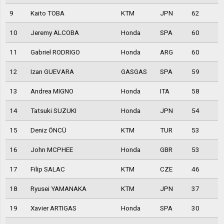
9
Kaito TOBA
KTM
JPN
62
10
Jeremy ALCOBA
Honda
SPA
60
11
Gabriel RODRIGO
Honda
ARG
60
12
Izan GUEVARA
GASGAS
SPA
59
13
Andrea MIGNO
Honda
ITA
58
14
Tatsuki SUZUKI
Honda
JPN
54
15
Deniz ÖNCÜ
KTM
TUR
53
16
John MCPHEE
Honda
GBR
53
17
Filip SALAC
KTM
CZE
46
18
Ryusei YAMANAKA
KTM
JPN
37
19
Xavier ARTIGAS
Honda
SPA
30