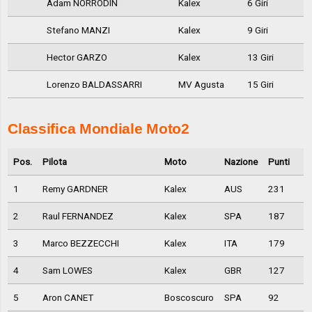
Adam NORRODIN
Kalex
6 Giri
Stefano MANZI
Kalex
9 Giri
Hector GARZO
Kalex
13 Giri
Lorenzo BALDASSARRI
MV Agusta
15 Giri
Classifica Mondiale Moto2
Pos.
Pilota
Moto
Nazione
Punti
1
Remy GARDNER
Kalex
AUS
231
2
Raul FERNANDEZ
Kalex
SPA
187
3
Marco BEZZECCHI
Kalex
ITA
179
4
Sam LOWES
Kalex
GBR
127
5
Aron CANET
Boscoscuro
SPA
92