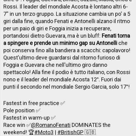
Rossi. Il leader del mondiale Acosta è lontano altri 6-
7'' in un terzo gruppo. La situazione cambia un po' a 5
giri dalla fine, quando Fenati e Antonelli alzano il ritmo
per un paio di giri e Foggia inizia a recuperare,
portandosi dietro Guevara, ma è un bluff:
Fenati torna
a spingere e prende un minimo gap su Antonelli
che
poi conserva fino alla bandiera a scacchi: capolavoro!
Quest'ultimo deve guardarsi dal ritorno furioso di
Foggia e Guevara che nell'ultimo giro danno
spettacolo! Alla fine il podio è tutto italiano, con Rossi
nono e il leader del mondiale Acosta 12°. Fuori dai
punti il secondo nel mondiale Sergio Garcia, solo 17°!
Fastest in free practice ✅
Pole position ✅
Fastest in warm-up ✅
Race win ✅
@RomanoFenati
DOMINATES the
weekend! 🏆
#Moto3
|
#BritishGP
🇬🇧