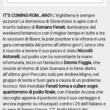
IT'S COMING ROM...ANO!
L'Inghilterra è sempre
azzurra! La domenica di Silverstone si apre con il
trionfo italiano di
Romano Fenati
, dominatore del
weekend britannico con il miglior tempo in tutte e tre
le sessioni di libere, la pole position e la vittoria in una
gara comandata dal primo all'ultimo giro! L'unico che
è riuscito a tenere il suo passo è stato
Niccolò
Antonelli
, sul podio con lui nonostante la mano
infortunata, terzo un fantastico
Dennis Foggia
, che
resiste al ritorno di Izan Guevara e lo tiene dietro
all'ultimo giro! Peccato solo per Andrea Migno, nel
gruppo di testa e fuori gara a causa di un problema
tecnico. Nel mondiale
Fenati torna a cullare sogni
quantomeno di podio finale
, con il leader Acosta che
raccoglie appena 4 punticini (ma il suo vantaggio è
ancora ingente su chiunque) contro i 25 dell'italiano e
lo zero di Sergio Garcia, 17°. Nella Moto2 del