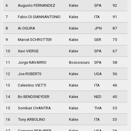
6
Augusto FERNANDEZ
Kalex
SPA
92
7
Fabio DI GIANNANTONIO
Kalex
ITA
91
8
Ai OGURA
Kalex
JPN
87
9
Marcel SCHROTTER
Kalex
GER
75
10
Xavi VIERGE
Kalex
SPA
67
11
Jorge NAVARRO
Boscoscuro
SPA
58
12
Joe ROBERTS
Kalex
USA
56
13
Celestino VIETTI
Kalex
ITA
46
14
Bo BENDSNEYDER
Kalex
NED
40
15
Somkiat CHANTRA
Kalex
THA
35
16
Tony ARBOLINO
Kalex
ITA
33
17
Cameron BEAUBIER
Kalex
USA
26