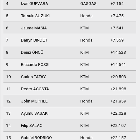
4
Izan GUEVARA
GASGAS
+2.154
5
Tatsuki SUZUKI
Honda
+7.475
6
Jaume MASIA
KTM
+7.541
7
Darryn BINDER
Honda
+7.559
8
Deniz ÖNCÜ
KTM
+14.523
9
Riccardo ROSSI
KTM
+14.541
10
Carlos TATAY
KTM
+20.503
11
Pedro ACOSTA
KTM
+21.898
12
John MCPHEE
Honda
+21.859
13
Ayumu SASAKI
KTM
+22.028
14
Filip SALAC
KTM
+22.107
15
Gabriel RODRIGO
Honda
+22.157