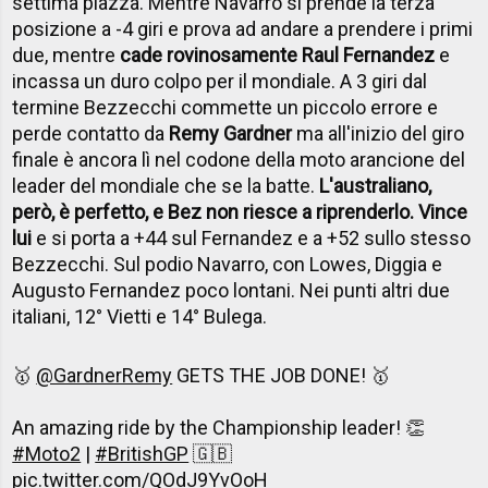
settima piazza. Mentre Navarro si prende la terza
posizione a -4 giri e prova ad andare a prendere i primi
due, mentre
cade rovinosamente Raul Fernandez
e
incassa un duro colpo per il mondiale. A 3 giri dal
termine Bezzecchi commette un piccolo errore e
perde contatto da
Remy Gardner
ma all'inizio del giro
finale è ancora lì nel codone della moto arancione del
leader del mondiale che se la batte.
L'australiano,
però, è perfetto, e Bez non riesce a riprenderlo. Vince
lui
e si porta a +44 sul Fernandez e a +52 sullo stesso
Bezzecchi. Sul podio Navarro, con Lowes, Diggia e
Augusto Fernandez poco lontani. Nei punti altri due
italiani, 12° Vietti e 14° Bulega.
🥇
@GardnerRemy
GETS THE JOB DONE! 🥇
An amazing ride by the Championship leader! 👏
#Moto2
|
#BritishGP
🇬🇧
pic.twitter.com/QOdJ9YvOoH