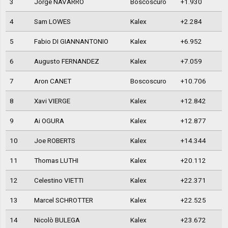
3
Jorge NAVARRO
Boscoscuro
+1.930
4
Sam LOWES
Kalex
+2.284
5
Fabio DI GIANNANTONIO
Kalex
+6.952
6
Augusto FERNANDEZ
Kalex
+7.059
7
Aron CANET
Boscoscuro
+10.706
8
Xavi VIERGE
Kalex
+12.842
9
Ai OGURA
Kalex
+12.877
10
Joe ROBERTS
Kalex
+14.344
11
Thomas LUTHI
Kalex
+20.112
12
Celestino VIETTI
Kalex
+22.371
13
Marcel SCHROTTER
Kalex
+22.525
14
Nicolò BULEGA
Kalex
+23.672