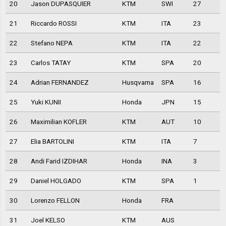
20
Jason DUPASQUIER
KTM
SWI
27
21
Riccardo ROSSI
KTM
ITA
23
22
Stefano NEPA
KTM
ITA
22
23
Carlos TATAY
KTM
SPA
20
24
Adrian FERNANDEZ
Husqvarna
SPA
16
25
Yuki KUNII
Honda
JPN
15
26
Maximilian KOFLER
KTM
AUT
10
27
Elia BARTOLINI
KTM
ITA
7
28
Andi Farid IZDIHAR
Honda
INA
3
29
Daniel HOLGADO
KTM
SPA
1
30
Lorenzo FELLON
Honda
FRA
31
Joel KELSO
KTM
AUS