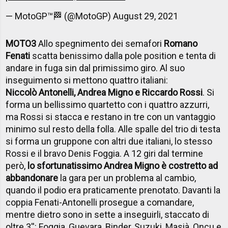
— MotoGP™🏁 (@MotoGP)
August 29, 2021
MOTO3
Allo spegnimento dei semafori
Romano
Fenati
scatta benissimo dalla pole position e tenta di
andare in fuga sin dal primissimo giro. Al suo
inseguimento si mettono quattro italiani:
Niccolò Antonelli, Andrea Migno e Riccardo Rossi
. Si
forma un bellissimo quartetto con i quattro azzurri,
ma Rossi si stacca e restano in tre con un vantaggio
minimo sul resto della folla. Alle spalle del trio di testa
si forma un gruppone con altri due italiani, lo stesso
Rossi e il bravo Denis Foggia. A 12 giri dal termine
però,
lo sfortunatissimo Andrea Migno è costretto ad
abbandonare
la gara per un problema al cambio,
quando il podio era praticamente prenotato. Davanti la
coppia Fenati-Antonelli prosegue a comandare,
mentre dietro sono in sette a inseguirli, staccato di
oltre 3'': Foggia, Guevara, Binder, Suzuki, Masià, Oncu e