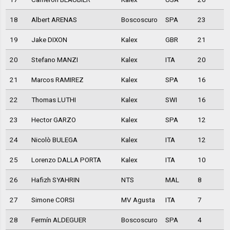
18
Albert ARENAS
Boscoscuro
SPA
23
19
Jake DIXON
Kalex
GBR
21
20
Stefano MANZI
Kalex
ITA
20
21
Marcos RAMIREZ
Kalex
SPA
16
22
Thomas LUTHI
Kalex
SWI
16
23
Hector GARZO
Kalex
SPA
12
24
Nicolò BULEGA
Kalex
ITA
12
25
Lorenzo DALLA PORTA
Kalex
ITA
10
26
Hafizh SYAHRIN
NTS
MAL
8
27
Simone CORSI
MV Agusta
ITA
7
28
Fermín ALDEGUER
Boscoscuro
SPA
4