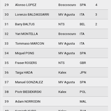
29
Alonso LOPEZ
Boscoscuro
SPA
4
30
Lorenzo BALDASSARRI
MV Agusta
ITA
3
31
Barry BALTUS
NTS
BEL
2
32
Yari MONTELLA
Boscoscuro
ITA
33
Tommaso MARCON
MV Agusta
ITA
34
Miquel PONS
MV Agusta
SPA
35
Fraser ROGERS
NTS
GBR
36
Taiga HADA
Kalex
JPN
37
Manuel GONZALEZ
MV Agusta
SPA
38
Piotr BIESIEKIRSKI
Kalex
POL
39
Adam NORRODIN
MAL