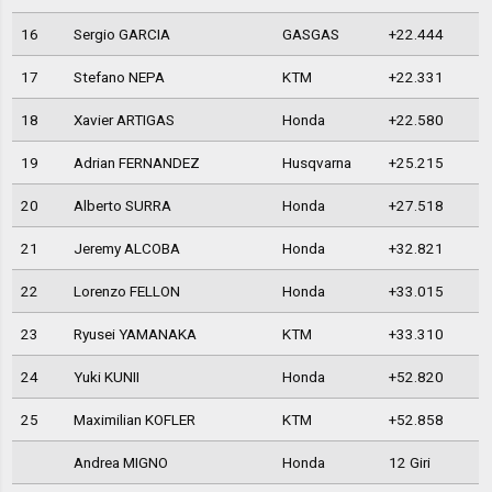
16
Sergio GARCIA
GASGAS
+22.444
17
Stefano NEPA
KTM
+22.331
18
Xavier ARTIGAS
Honda
+22.580
19
Adrian FERNANDEZ
Husqvarna
+25.215
20
Alberto SURRA
Honda
+27.518
21
Jeremy ALCOBA
Honda
+32.821
22
Lorenzo FELLON
Honda
+33.015
23
Ryusei YAMANAKA
KTM
+33.310
24
Yuki KUNII
Honda
+52.820
25
Maximilian KOFLER
KTM
+52.858
Andrea MIGNO
Honda
12 Giri