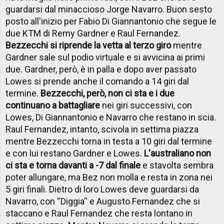
guardarsi dal minaccioso Jorge Navarro. Buon sesto
posto all'inizio per Fabio Di Giannantonio che segue le
due KTM di Remy Gardner e Raul Fernandez.
Bezzecchi si riprende la vetta al terzo giro
mentre
Gardner sale sul podio virtuale e si avvicina ai primi
due. Gardner, però, è in palla e dopo aver passato
Lowes si prende anche il comando a 14 giri dal
termine.
Bezzecchi, però, non ci sta e i due
continuano a battagliare
nei giri successivi, con
Lowes, Di Giannantonio e Navarro che restano in scia.
Raul Fernandez, intanto, scivola in settima piazza
mentre Bezzecchi torna in testa a 10 giri dal termine
e con lui restano Gardner e Lowes.
L'australiano non
ci sta e torna davanti a -7 dal finale
e stavolta sembra
poter allungare, ma Bez non molla e resta in zona nei
5 giri finali. Dietro di loro Lowes deve guardarsi da
Navarro, con ''Diggia'' e Augusto Fernandez che si
staccano e Raul Fernandez che resta lontano in