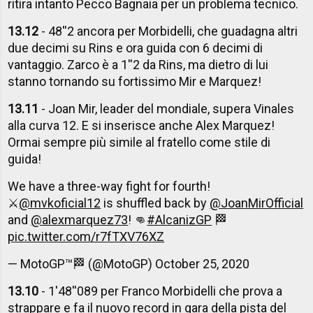
ritira intanto Pecco Bagnaia per un problema tecnico.
13.12
- 48''2 ancora per Morbidelli, che guadagna altri
due decimi su Rins e ora guida con 6 decimi di
vantaggio. Zarco è a 1''2 da Rins, ma dietro di lui
stanno tornando su fortissimo Mir e Marquez!
13.11
- Joan Mir, leader del mondiale, supera Vinales
alla curva 12. E si inserisce anche Alex Marquez!
Ormai sempre più simile al fratello come stile di
guida!
We have a three-way fight for fourth!
⚔️
@mvkoficial12
is shuffled back by
@JoanMirOfficial
and
@alexmarquez73
! 👊
#AlcanizGP
🏁
pic.twitter.com/r7fTXV76XZ
— MotoGP™🏁 (@MotoGP)
October 25, 2020
13.10
- 1'48''089 per Franco Morbidelli che prova a
strappare e fa il nuovo record in gara della pista del