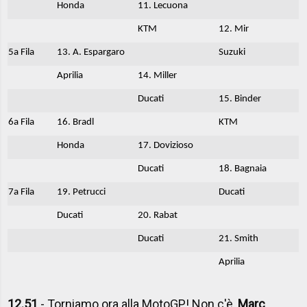
Honda
11. Lecuona
KTM
12. Mir
5a Fila
13. A. Espargaro
Suzuki
Aprilia
14. Miller
Ducati
15. Binder
6a Fila
16. Bradl
KTM
Honda
17. Dovizioso
Ducati
18. Bagnaia
7a Fila
19. Petrucci
Ducati
Ducati
20. Rabat
Ducati
21. Smith
Aprilia
12.51
- Torniamo ora alla MotoGP! Non c'è,
Marc