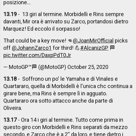
posizione...
13.19
- 13 giri al termine. Morbidelli e Rins sempre
davanti, Mir ora è arrivato su Zarco, portandosi dietro
Marquez! Ed eccolo il sorpasso!
That could be a key move! 👊
@JoanMirOfficial
picks
off
@JohannZarco1
for third! 💪
#AlcanizGP
🏁
pic.twitter.com/DaxpPdT0Jr
— MotoGP™🏁 (@MotoGP)
October 25, 2020
13.18
- Soffrono un po' le Yamaha e di Vinales e
Quartararo, quella di Morbidelli è l'unica chc continua a
girare bene, ma Rins è sempre lì in agguato.
Quartararo ora sotto attacco anche da parte di
Oliveira.
13.17
- Ora 14 i giri al termine. Tutto come prima in
questo giro con Morbidelli e Rins separati da mezzo
secondo, e Zarco che è a 2'' da loro, e tiene dietro i