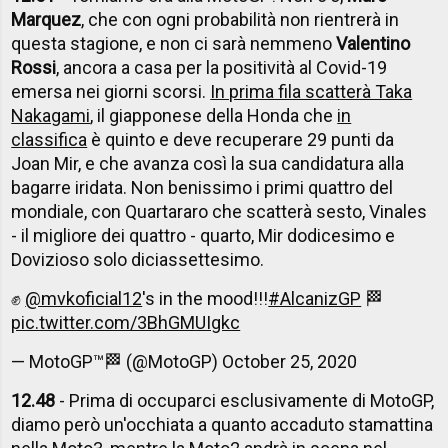
Marquez
, che con ogni probabilità non rientrerà in
questa stagione, e non ci sarà nemmeno
Valentino
Rossi
, ancora a casa per la positività al Covid-19
emersa nei giorni scorsi.
In prima fila scatterà Taka
Nakagami
, il giapponese della Honda che
in
classifica
è quinto e deve recuperare 29 punti da
Joan Mir, e che avanza così la sua candidatura alla
bagarre iridata. Non benissimo i primi quattro del
mondiale, con Quartararo che scatterà sesto, Vinales
- il migliore dei quattro - quarto, Mir dodicesimo e
Dovizioso solo diciassettesimo.
✊
@mvkoficial12
's in the mood!!!
#AlcanizGP
🏁
pic.twitter.com/3BhGMUIgkc
— MotoGP™🏁 (@MotoGP)
October 25, 2020
12.48
- Prima di occuparci esclusivamente di MotoGP,
diamo però un'occhiata a quanto accaduto stamattina