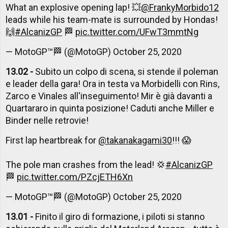
What an explosive opening lap! 💥
@FrankyMorbido12
leads while his team-mate is surrounded by Hondas!
🙌
#AlcanizGP
🏁
pic.twitter.com/UFwT3mmtNg
— MotoGP™🏁 (@MotoGP)
October 25, 2020
13.02 -
Subito un colpo di scena, si stende il poleman
e leader della gara! Ora in testa va Morbidelli con Rins,
Zarco e Vinales all'inseguimento! Mir è già davanti a
Quartararo in quinta posizione! Caduti anche Miller e
Binder nelle retrovie!
First lap heartbreak for
@takanakagami30
!!! 😱
The pole man crashes from the lead! 💢
#AlcanizGP
🏁
pic.twitter.com/PZcjETH6Xn
— MotoGP™🏁 (@MotoGP)
October 25, 2020
13.01 -
Finito il giro di formazione, i piloti si stanno