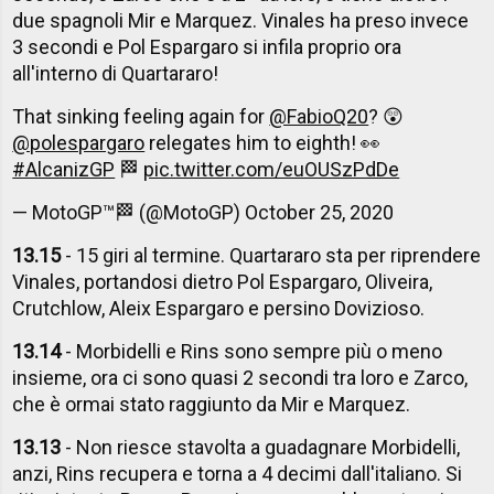
due spagnoli Mir e Marquez. Vinales ha preso invece
3 secondi e Pol Espargaro si infila proprio ora
all'interno di Quartararo!
That sinking feeling again for
@FabioQ20
? 😲
@polespargaro
relegates him to eighth! 👀
#AlcanizGP
🏁
pic.twitter.com/euOUSzPdDe
— MotoGP™🏁 (@MotoGP)
October 25, 2020
13.15
- 15 giri al termine. Quartararo sta per riprendere
Vinales, portandosi dietro Pol Espargaro, Oliveira,
Crutchlow, Aleix Espargaro e persino Dovizioso.
13.14
- Morbidelli e Rins sono sempre più o meno
insieme, ora ci sono quasi 2 secondi tra loro e Zarco,
che è ormai stato raggiunto da Mir e Marquez.
13.13
- Non riesce stavolta a guadagnare Morbidelli,
anzi, Rins recupera e torna a 4 decimi dall'italiano. Si