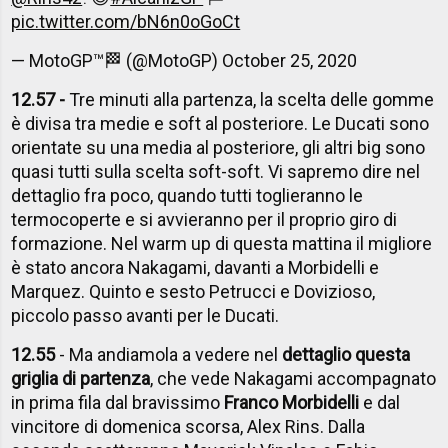
pic.twitter.com/bN6n0oGoCt
— MotoGP™🏁 (@MotoGP)
October 25, 2020
12.57 -
Tre minuti alla partenza, la scelta delle gomme
è divisa tra medie e soft al posteriore. Le Ducati sono
orientate su una media al posteriore, gli altri big sono
quasi tutti sulla scelta soft-soft. Vi sapremo dire nel
dettaglio fra poco, quando tutti toglieranno le
termocoperte e si avvieranno per il proprio giro di
formazione. Nel warm up di questa mattina il migliore
è stato ancora Nakagami, davanti a Morbidelli e
Marquez. Quinto e sesto Petrucci e Dovizioso,
piccolo passo avanti per le Ducati.
12.55
- Ma andiamola a vedere nel
dettaglio questa
griglia di partenza
, che vede Nakagami accompagnato
in prima fila dal bravissimo
Franco Morbidelli
e dal
vincitore di domenica scorsa, Alex Rins. Dalla