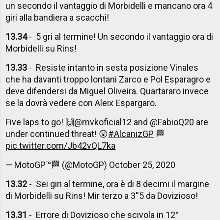
un secondo il vantaggio di Morbidelli e mancano ora 4
giri alla bandiera a scacchi!
13.34
- 5 gri al termine! Un secondo il vantaggio ora di
Morbidelli su Rins!
13.33
- Resiste intanto in sesta posizione Vinales
che ha davanti troppo lontani Zarco e Pol Esparagro e
deve difendersi da Miguel Oliveira. Quartararo invece
se la dovrà vedere con Aleix Espargaro.
Five laps to go! 🙌
@mvkoficial12
and
@FabioQ20
are
under continued threat! 😲
#AlcanizGP
🏁
pic.twitter.com/Jb42vQL7ka
— MotoGP™🏁 (@MotoGP)
October 25, 2020
13.32
- Sei giri al termine, ora è di 8 decimi il margine
di Morbidelli su Rins! Mir terzo a 3''5 da Dovizioso!
13.31
- Errore di Dovizioso che scivola in 12°