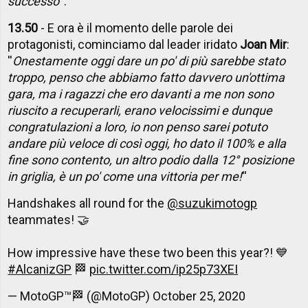
successo
''.
13.50
- E ora è il momento delle parole dei
protagonisti, cominciamo dal leader iridato
Joan Mir
:
''
Onestamente oggi dare un po' di più sarebbe stato
troppo, penso che abbiamo fatto davvero un'ottima
gara, ma i ragazzi che ero davanti a me non sono
riuscito a recuperarli, erano velocissimi e dunque
congratulazioni a loro, io non penso sarei potuto
andare più veloce di così oggi, ho dato il 100% e alla
fine sono contento, un altro podio dalla 12° posizione
in griglia, è un po' come una vittoria per me!
''
Handshakes all round for the
@suzukimotogp
teammates! 🤝
How impressive have these two been this year?! 💙
#AlcanizGP
🏁
pic.twitter.com/ip25p73XEI
— MotoGP™🏁 (@MotoGP)
October 25, 2020