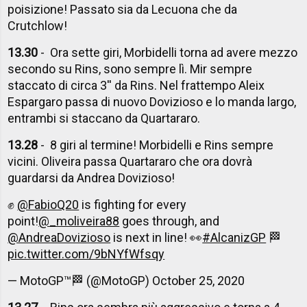
poisizione! Passato sia da Lecuona che da
Crutchlow!
13.30
- Ora sette giri, Morbidelli torna ad avere mezzo
secondo su Rins, sono sempre lì. Mir sempre
staccato di circa 3'' da Rins. Nel frattempo Aleix
Espargaro passa di nuovo Dovizioso e lo manda largo,
entrambi si staccano da Quartararo.
13.28
- 8 giri al termine! Morbidelli e Rins sempre
vicini. Oliveira passa Quartararo che ora dovrà
guardarsi da Andrea Dovizioso!
✊
@FabioQ20
is fighting for every
point!
@_moliveira88
goes through, and
@AndreaDovizioso
is next in line! 👀
#AlcanizGP
🏁
pic.twitter.com/9bNYfWfsqy
— MotoGP™🏁 (@MotoGP)
October 25, 2020