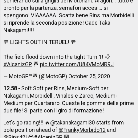
schierando sulla griglia del Motorland Aragon... tutto è
pronto per la partenza, semafori accesi... si
spengono! VIAAAAAA! Scatta bene Rins ma Morbidelli
si riprende la seconda posizione! Cade Taka
Nakagami!!!!
🚥 LIGHTS OUT IN TERUEL! 🚥
The field flood down into the tight Turn 1! 💨
#AlcanizGP
🏁
pic.twitter.com/U84VMoMR9J
— MotoGP™🏁 (@MotoGP)
October 25, 2020
12.58 -
Soft Soft per Rins, Medium-Soft per
Nakagami, Morbidelli, Vinales e Zarco, Medium-
Medium per Quartararo. Queste le gomme delle prime
due file! Si parte con il giro di formazione!
Let's go racing!!! 🔥
@takanakagami30
starts from
pole position ahead of
@FrankyMorbido12
and
@Rins42
! 😎
#AlcanizGP
🏁