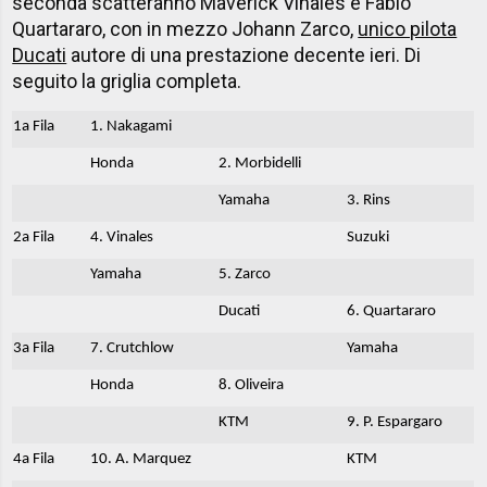
seconda scatteranno Maverick Vinales e Fabio
Quartararo, con in mezzo Johann Zarco,
unico pilota
Ducati
autore di una prestazione decente ieri. Di
seguito la griglia completa.
1a Fila
1. Nakagami
Honda
2. Morbidelli
Yamaha
3. Rins
2a Fila
4. Vinales
Suzuki
Yamaha
5. Zarco
Ducati
6. Quartararo
3a Fila
7. Crutchlow
Yamaha
Honda
8. Oliveira
KTM
9. P. Espargaro
4a Fila
10. A. Marquez
KTM