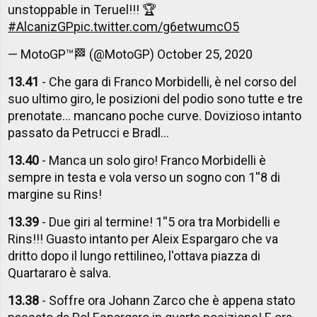
unstoppable in Teruel!!! 🏆
#AlcanizGP
pic.twitter.com/g6etwumcO5
— MotoGP™🏁 (@MotoGP)
October 25, 2020
13.41
- Che gara di Franco Morbidelli, è nel corso del
suo ultimo giro, le posizioni del podio sono tutte e tre
prenotate... mancano poche curve. Dovizioso intanto
passato da Petrucci e Bradl...
13.40
- Manca un solo giro! Franco Morbidelli è
sempre in testa e vola verso un sogno con 1''8 di
margine su Rins!
13.39
- Due giri al termine! 1''5 ora tra Morbidelli e
Rins!!! Guasto intanto per Aleix Espargaro che va
dritto dopo il lungo rettilineo, l'ottava piazza di
Quartararo è salva.
13.38
- Soffre ora Johann Zarco che è appena stato