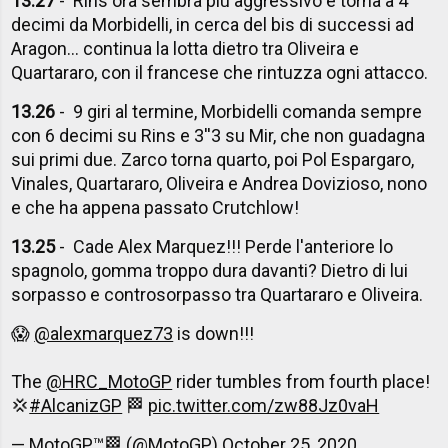
13.27
- Rins ora sembra più aggressivo e torna a 4
decimi da Morbidelli, in cerca del bis di successi ad
Aragon... continua la lotta dietro tra Oliveira e
Quartararo, con il francese che rintuzza ogni attacco.
13.26
- 9 giri al termine, Morbidelli comanda sempre
con 6 decimi su Rins e 3''3 su Mir, che non guadagna
sui primi due. Zarco torna quarto, poi Pol Espargaro,
Vinales, Quartararo, Oliveira e Andrea Dovizioso, nono
e che ha appena passato Crutchlow!
13.25
- Cade Alex Marquez!!! Perde l'anteriore lo
spagnolo, gomma troppo dura davanti? Dietro di lui
sorpasso e controsorpasso tra Quartararo e Oliveira.
😱
@alexmarquez73
is down!!!
The
@HRC_MotoGP
rider tumbles from fourth place!
💢
#AlcanizGP
🏁
pic.twitter.com/zw88Jz0vaH
— MotoGP™🏁 (@MotoGP)
October 25, 2020