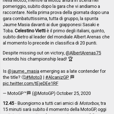
nella Moto3, mentre la Moto2 andrà in scena nel
pomeriggio, subito dopo la gara che vi andiamo a
raccontare. Nella prima prova della giornata dopo una
gara combatuttissima, tutta di gruppo, la spunta
Jaume Masia davanti ai due giapponesi Sasaki e
Toba.
Celestino Vietti
è il primo degli italiani, quinto,
subito dietro al leader del mondiale Albert Arenas che
al momento lo precede in classifica di 20 punti.
Despite missing out on victory,
@AlbertArenas75
extends his championship lead! 🏆
Is
@jaume_masia
emerging as a late contender for
the title? 🤔
#Moto3
|
#AlcanizGP
🏁
pic.twitter.com/tEjeDEe1RF
— MotoGP™🏁 (@MotoGP)
October 25, 2020
12.45
- Buongiorno a tutti cari amici di
Motorbox
, tra
15 minuti sarà subito il momento della MotoGP, oggi