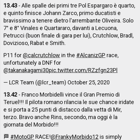
13.43
- Alle spalle dei primi tre Pol Espargaro è quarto,
e quinto finisce Johann Zarco, primo ducatisti e
bravissimo a tenere dietro l'arrembante Oliveira. Solo
7° e 8° Vinales e Quartararo, davanti a Lecuona,
Petrucci (buon finale di gara per lui), Crutchlow, Bradl,
Dovizioso, Rabat e Smith.
P11 for
@calcrutchlow
in the
#AlcanizGP
race,
unfortunately a DNF for
@takanakagami30
pic.twitter.com/RZzfgn23Pl
— LCR Team (@lcr_team)
October 25, 2020
13.42
- Franco Morbidelli vince il Gran Premio di
Teruel!!! Il pilota romano rilancia le sue chance iridate
e si porta a 25 punti di distacco dalla vetta di Mir,
terzo. Bravo anche Rins, secondo, ma oggi è la
giornata del Morbido!!!
🏁
#MotoGP
RACE!
@FrankyMorbido12
is simply