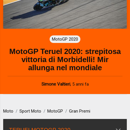
MotoGP 2020
MotoGP Teruel 2020: strepitosa
vittoria di Morbidelli! Mir
allunga nel mondiale
Simone Valtieri
,
5 anni fa
Moto
Sport Moto
MotoGP
Gran Premi
TERUELMOTOGP 2020