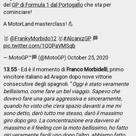
del
GP di Formula 1 dal Portogallo
che sta per
cominciare!
A MotorLand masterclass! 💪
🥇
@FrankyMorbido12
🥇
#AlcanizGP
🏁
pic.twitter.com/1QQPaVMSqb
— MotoGP™🏁 (@MotoGP)
October 25, 2020
13.55
- Ed è il momento di
Franco Morbidelli
, primo
vincitore italiano ad Aragon dopo nove vittorie
consecutive degli spagnoli. ''
Oggi è stato veramente
bellisismo, come fare un bel viaggio. Sapevo che
dovevo fare una gara aggressiva e sinceramente,
quando ho visto che c'era spazio davanti a me mi
sono detto, darò tutto me stesso, darò il massimo
giro dopo giro. La concentrazione era davvero al
massimo e il feeling con la moto bellissimo, ho fatto
giri veramente facili uno dopo l'altro, abbiamo fatto