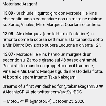
Motorland Aragon!
13.09
- Si chiude il quinto giro con Morbidelli e Rins
che continuano a comandare con un margine minimo
su Zarco, Vinales, Mir e Marquez. Quartararo settimo.
13.08
- Alex Marquez (con la Hard all'anteriore) in
rimonta come la scorsa settimana, sta tornando sotto
a Mir. Dietro Dovizioso supera Lecuona e diventa 12°.
13.07
- Morbidelli e Rins hanno un margine di un
secondo su Zarco e girano sul 48 basso entrambi.
Poi si sta formando un gruppetto con il francese,
Vinales e Mir. Dietro Marquez guida il resto della flotta.
Ai box si dispera intanto Taka Nakagami.
Dreams of a first win dashed for
@takanakagami30
💔
#AlcanizGP
🏁
pic.twitter.com/aVtSylrBCG
— MotoGP™🏁 (@MotoGP)
October 25, 2020