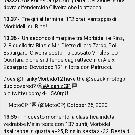
passato da Pol Espargaro in quarta posizione! E ora
dovrà difendersida Oliveira che lo attacca!
13.37
- Tre giri al termine! 1''2 ora il vantaggio di
Morbidelli su Rins!
13.36
- Un secondo il margine tra Morbidelli e Rins,
2''8 quello tra Rins e Mir. Dietro di loro Zarco, Pol
Espargaro. Oliveira sesto, ha passato Vinales, poi
Quartararo che si difende dagli attacchi di Aleix
Espargaro. Dovizioso 12° in lotta con Petrucci.
Does
@FrankyMorbido12
have the
@suzukimotogp
duo covered? 🤔
#AlcanizGP
🏁
pic.twitter.com/kHji5A0rpU
— MotoGP™🏁 (@MotoGP)
October 25, 2020
13.35
- In questo momento la classifica iridata
vedrebbe Mir in testa con 137 punti, Morbidelli
risalirebbe in quarta a -25, Rins in sesta a -32. Resta di