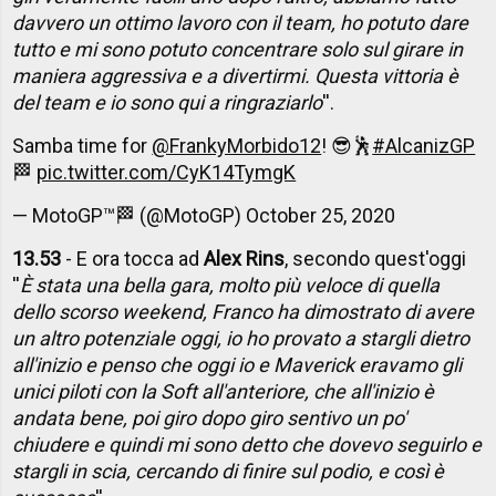
davvero un ottimo lavoro con il team, ho potuto dare
tutto e mi sono potuto concentrare solo sul girare in
maniera aggressiva e a divertirmi. Questa vittoria è
del team e io sono qui a ringraziarlo
''.
Samba time for
@FrankyMorbido12
! 😎🕺
#AlcanizGP
🏁
pic.twitter.com/CyK14TymgK
— MotoGP™🏁 (@MotoGP)
October 25, 2020
13.53
- E ora tocca ad
Alex Rins
, secondo quest'oggi
''
È stata una bella gara, molto più veloce di quella
dello scorso weekend, Franco ha dimostrato di avere
un altro potenziale oggi, io ho provato a stargli dietro
all'inizio e penso che oggi io e Maverick eravamo gli
unici piloti con la Soft all'anteriore, che all'inizio è
andata bene, poi giro dopo giro sentivo un po'
chiudere e quindi mi sono detto che dovevo seguirlo e
stargli in scia, cercando di finire sul podio, e così è