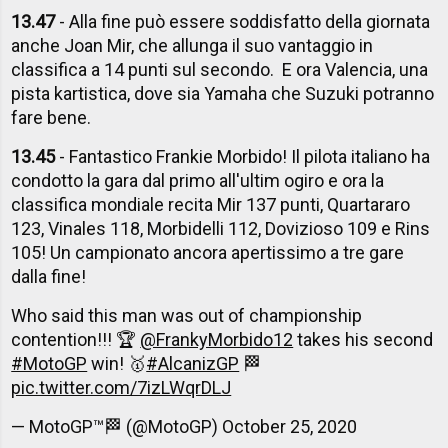
13.47
- Alla fine può essere soddisfatto della giornata
anche Joan Mir, che allunga il suo vantaggio in
classifica a 14 punti sul secondo. E ora Valencia, una
pista kartistica, dove sia Yamaha che Suzuki potranno
fare bene.
13.45
- Fantastico Frankie Morbido! Il pilota italiano ha
condotto la gara dal primo all'ultim ogiro e ora la
classifica mondiale recita Mir 137 punti, Quartararo
123, Vinales 118, Morbidelli 112, Dovizioso 109 e Rins
105! Un campionato ancora apertissimo a tre gare
dalla fine!
Who said this man was out of championship
contention!!! 🏆
@FrankyMorbido12
takes his second
#MotoGP
win! 🥇
#AlcanizGP
🏁
pic.twitter.com/7izLWqrDLJ
— MotoGP™🏁 (@MotoGP)
October 25, 2020