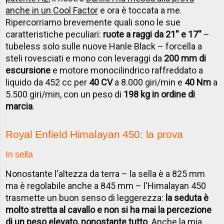
anche in un Cool Factor
e ora è toccata a me.
Ripercorriamo brevemente quali sono le sue
caratteristiche peculiari:
ruote a raggi da 21'' e 17''
–
tubeless solo sulle nuove Hanle Black – forcella a
steli rovesciati e mono con leveraggi da
200 mm di
escursione
e motore monocilindrico raffreddato a
liquido da 452 cc per
40 CV
a 8.000 giri/min e
40 Nm
a
5.500 giri/min, con un peso di
198 kg in ordine di
marcia
.
Royal Enfield Himalayan 450: la prova
In sella
Nonostante l'altezza da terra – la sella è a 825 mm
ma è regolabile anche a 845 mm – l'Himalayan 450
trasmette un buon senso di leggerezza:
la seduta è
molto stretta al cavallo e non si ha mai la percezione
di un peso elevato, nonostante tutto
. Anche la mia