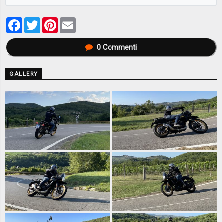
Facebook
Twitter
Pinterest
Email
0
Commenti
GALLERY