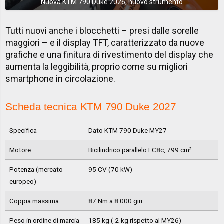
Nuova KTM 790 Duke 2026, nuovo strumento
Tutti nuovi anche i blocchetti – presi dalle sorelle
maggiori – e il display TFT, caratterizzato da nuove
grafiche e una finitura di rivestimento del display che
aumenta la leggibilità, proprio come su migliori
smartphone in circolazione.
Scheda tecnica KTM 790 Duke 2027
Specifica
Dato KTM 790 Duke MY27
Motore
Bicilindrico parallelo LC8c, 799 cm³
Potenza (mercato
95 CV (70 kW)
europeo)
Coppia massima
87 Nm a 8.000 giri
Peso in ordine di marcia
185 kg (-2 kg rispetto al MY26)