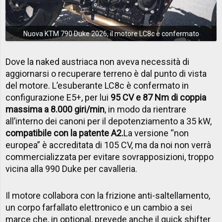
Nuova KTM 790 Duke 2026, il motore LC8c è confermato
Dove la naked austriaca non aveva necessità di
aggiornarsi o recuperare terreno è dal punto di vista
del motore. L’esuberante LC8c è confermato in
configurazione E5+, per lui
95 CV e 87 Nm di coppia
massima a 8.000 giri/min
, in modo da rientrare
all’interno dei canoni per il depotenziamento a 35 kW,
compatibile con la patente A2.
La versione “non
europea” è accreditata di 105 CV, ma da noi non verrà
commercializzata per evitare sovrapposizioni, troppo
vicina alla 990 Duke per cavalleria.
Il motore collabora con la frizione anti-saltellamento,
un corpo farfallato elettronico e un cambio a sei
marce che, in optional, prevede anche il quick shifter