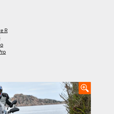
re R
5
ro
Pro