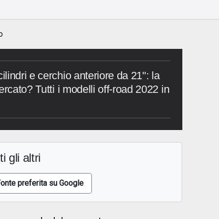
o
o
indri e cerchio anteriore da 21": la
rcato? Tutti i modelli off-road 2022 in
i gli altri
onte preferita su Google