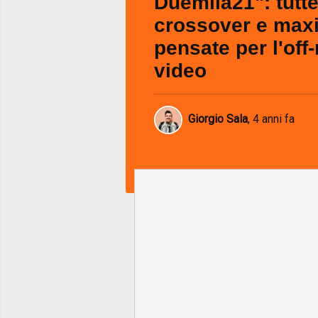
Duemila21": tutte
crossover e max
pensate per l'off-
video
Giorgio Sala
,
4 anni fa