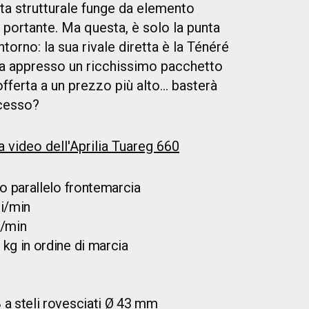
sta strutturale funge da elemento
ù portante. Ma questa, è solo la punta
ntorno: la sua rivale diretta è la Ténéré
rta appresso un ricchissimo pacchetto
fferta a un prezzo più alto… basterà
ccesso?
a video dell'Aprilia Tuareg 660
ico parallelo frontemarcia
ri/min
i/min
 kg in ordine di marcia
 a steli rovesciati Ø 43 mm