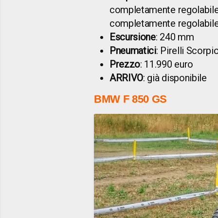
completamente regolabil
completamente regolabil
Escursione
: 240 mm
Pneumatici
: Pirelli Scorp
Prezzo
: 11.990 euro
ARRIVO
: già disponibile
BMW F 850 GS