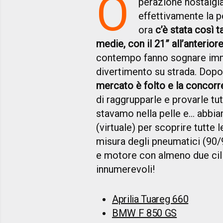
O
perazione nostalg
effettivamente la 
ora
c’è stata così t
medie, con il 21” all’anterior
contempo fanno sognare imme
divertimento su strada. Dop
mercato è folto e la concor
di raggrupparle e provarle tu
stavamo nella pelle e… abbiam
(virtuale) per scoprire tutte
misura degli pneumatici (90/
e motore con almeno due cili
innumerevoli!
Aprilia Tuareg 660
BMW F 850 GS