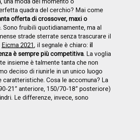
ia, una moda del momento o
perfetta quadra del cerchio? Mai come
anta offerta di crossover, maxi o
e
. Sono fruibili quotidianamente, ma al
nse strade sterrate senza trascurare il
o
Eicma 2021
, il segnale è chiaro:
il
renza è sempre più competitiva
. La voglia
tte insieme è talmente tanta che non
o deciso di riunirle in un unico luogo
 le caratteristiche. Cosa le accomuna? La
90-21” anteriore, 150/70-18” posteriore)
ndri. Le differenze, invece, sono