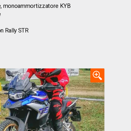
e, monoammortizzatore KYB
e
ion Rally STR