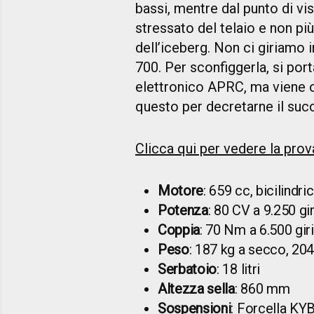
bassi, mentre dal punto di vi
stressato del telaio e non pi
dell’iceberg. Non ci giriamo i
700. Per sconfiggerla, si po
elettronico APRC, ma viene o
questo per decretarne il su
Clicca qui per vedere la prov
Motore
: 659 cc, bicilindr
Potenza
: 80 CV a 9.250 gi
Coppia
: 70 Nm a 6.500 gir
Peso
: 187 kg a secco, 204
Serbatoio
: 18 litri
Altezza sella
: 860 mm
Sospensioni
: Forcella KYB