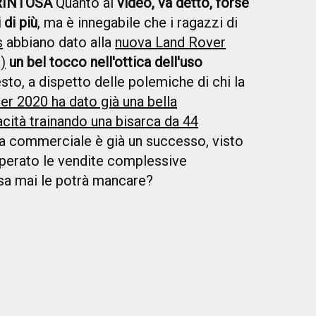
RINTOSA
Quanto al
video, va detto, forse
di più
, ma è innegabile che i ragazzi di
s
abbiano dato alla
nuova Land Rover
)
un bel tocco nell'ottica dell'uso
esto, a dispetto delle polemiche di chi la
er 2020 ha dato già una bella
cità trainando una bisarca da 44
sta commerciale è già un successo, visto
uperato le vendite complessive
osa mai le potrà mancare?