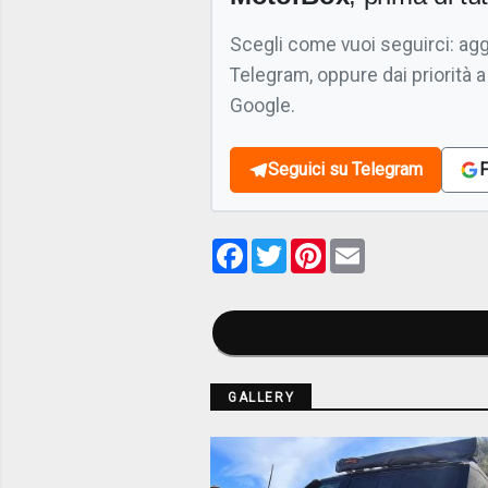
Scegli come vuoi seguirci: ag
Telegram, oppure dai priorità a
Google.
Seguici su Telegram
F
Facebook
Twitter
Pinterest
Email
GALLERY