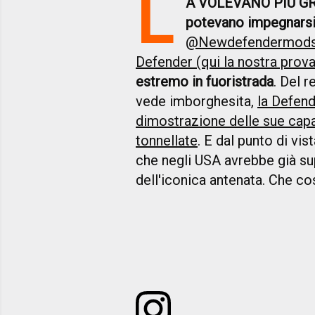
L
A VOLEVANO PIÙ G
potevano impegnarsi 
@Newdefendermod
Defender (qui la nostra prova
estremo in fuoristrada
. Del r
vede imborghesita,
la Defend
dimostrazione delle sue capa
tonnellate
. E dal punto di vi
che negli USA avrebbe già s
dell'iconica antenata. Che c