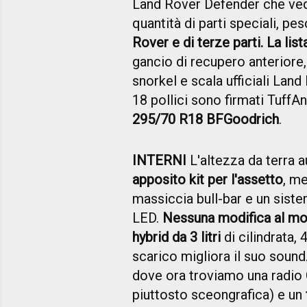
Land Rover Defender che ved
quantità di parti speciali, pe
Rover e di terze parti. La list
gancio di recupero anteriore
snorkel e scala ufficiali Land
18 pollici sono firmati TuffA
295/70 R18 BFGoodrich
.
INTERNI
L'altezza da terra 
apposito kit per l'assetto
, me
massiccia bull-bar e un sist
LED.
Nessuna modifica al moto
hybrid da 3 litri
di cilindrata,
scarico migliora il suo sound
dove ora troviamo una radio 
piuttosto sceongrafica) e un