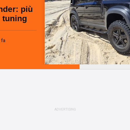
der: più
 tuning
 fa