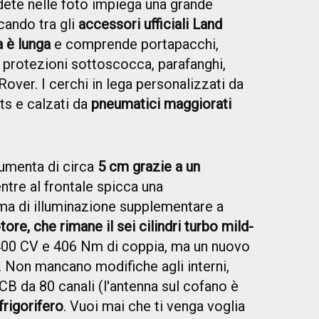
ete nelle foto impiega una grande
scando tra gli
accessori ufficiali Land
a è lunga
e comprende portapacchi,
, protezioni sottoscocca, parafanghi,
 Rover. I cerchi in lega personalizzati da
nts e calzati da
pneumatici maggiorati
aumenta di circa
5 cm grazie a un
ntre al frontale spicca una
ema di illuminazione supplementare a
re, che rimane il sei cilindri turbo mild-
 400 CV e 406 Nm di coppia, ma un nuovo
. Non mancano modifiche agli interni,
CB da 80 canali (l'antenna sul cofano è
frigorifero
. Vuoi mai che ti venga voglia