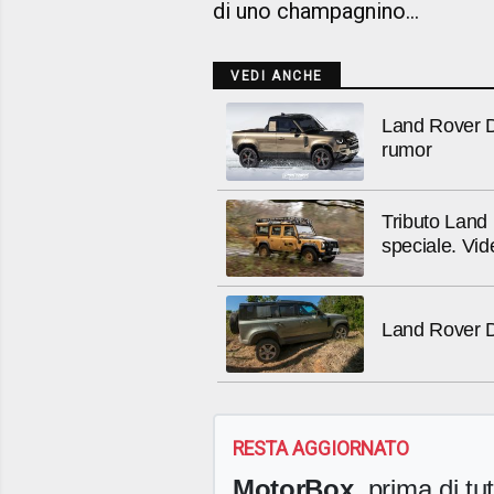
di uno champagnino...
VEDI ANCHE
Land Rover De
rumor
Tributo Land
speciale. Vid
Land Rover Def
RESTA AGGIORNATO
MotorBox
, prima di tutt