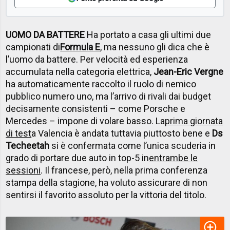
UOMO DA BATTERE
Ha portato a casa gli ultimi due
campionati di
Formula E
, ma nessuno gli dica che è
l’uomo da battere. Per velocità ed esperienza
accumulata nella categoria elettrica,
Jean-Eric Vergne
ha automaticamente raccolto il ruolo di nemico
pubblico numero uno, ma l’arrivo di rivali dai budget
decisamente consistenti – come Porsche e
Mercedes – impone di volare basso. La
prima giornata
di test
a Valencia è andata tuttavia piuttosto bene e
Ds
Techeetah
si è confermata come l’unica scuderia in
grado di portare due auto in top-5 in
entrambe le
sessioni
. Il francese, però, nella prima conferenza
stampa della stagione, ha voluto assicurare di non
sentirsi il favorito assoluto per la vittoria del titolo.