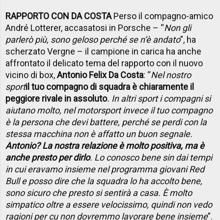
RAPPORTO CON DA COSTA
Perso il compagno-amico
André Lotterer, accasatosi in Porsche – “
Non gli
parlerò più, sono geloso perché se n’è andato
”, ha
scherzato Vergne – il campione in carica ha anche
affrontato il delicato tema del rapporto con il nuovo
vicino di box,
Antonio Felix Da Costa
: “
Nel nostro
sport
il tuo compagno di squadra è chiaramente il
peggiore rivale in assoluto
. In altri sport i compagni si
aiutano molto, nel motorsport invece il tuo compagno
è la persona che devi battere, perché se perdi con la
stessa macchina non è affatto un buon segnale.
Antonio? La nostra relazione è molto positiva, ma è
anche presto per dirlo
. Lo conosco bene sin dai tempi
in cui eravamo insieme nel programma giovani Red
Bull e posso dire che la squadra lo ha accolto bene,
sono sicuro che presto si sentirà a casa. È molto
simpatico oltre a essere velocissimo, quindi non vedo
ragioni per cu non dovremmo lavorare bene insieme
”.