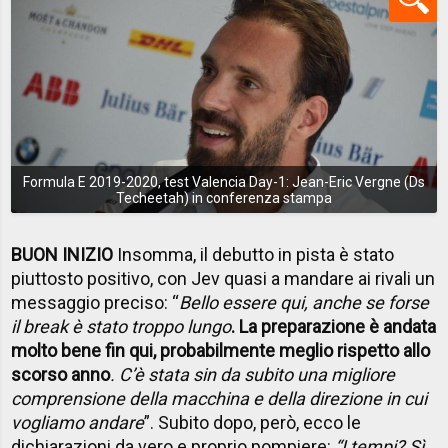
Formula E 2019-2020, test Valencia Day-1: Jean-Eric Vergne (Ds
Techeetah) in conferenza stampa
BUON INIZIO
Insomma, il debutto in pista è stato
piuttosto positivo, con Jev quasi a mandare ai rivali un
messaggio preciso: “
Bello essere qui, anche se forse
il break è stato troppo lungo
. La preparazione è andata
molto bene fin qui, probabilmente meglio rispetto allo
scorso anno
. C’è stata sin da subito una migliore
comprensione della macchina e della direzione in cui
vogliamo andare
”. Subito dopo, però, ecco le
dichiarazioni da vero e proprio pompiere:
“I tempi? Sì,