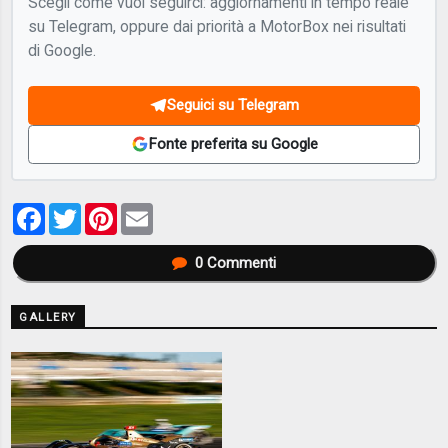
Scegli come vuoi seguirci: aggiornamenti in tempo reale
su Telegram, oppure dai priorità a MotorBox nei risultati
di Google.
Seguici su Telegram
Fonte preferita su Google
Facebook
Twitter
Pinterest
Email
0
Commenti
GALLERY