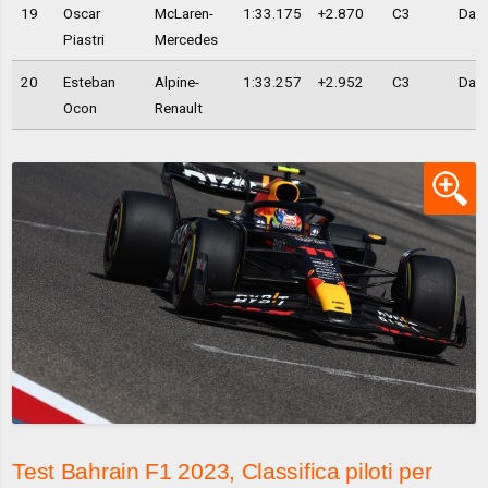
19
Oscar
McLaren-
1:33.175
+2.870
C3
Day 
Piastri
Mercedes
20
Esteban
Alpine-
1:33.257
+2.952
C3
Day 
Ocon
Renault
Test Bahrain F1 2023, Classifica piloti per