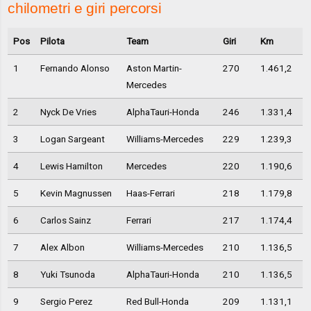
chilometri e giri percorsi
Pos
Pilota
Team
Giri
Km
1
Fernando Alonso
Aston Martin-
270
1.461,2
Mercedes
2
Nyck De Vries
AlphaTauri-Honda
246
1.331,4
3
Logan Sargeant
Williams-Mercedes
229
1.239,3
4
Lewis Hamilton
Mercedes
220
1.190,6
5
Kevin Magnussen
Haas-Ferrari
218
1.179,8
6
Carlos Sainz
Ferrari
217
1.174,4
7
Alex Albon
Williams-Mercedes
210
1.136,5
8
Yuki Tsunoda
AlphaTauri-Honda
210
1.136,5
9
Sergio Perez
Red Bull-Honda
209
1.131,1