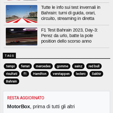
Tutte le info sui test invernali in
Bahrain: turni di guida, orari,
circuito, streaming in diretta
F1 Test Bahrain 2023, Day-3:
Perez da urlo, batte la pole
position dello scorso anno
TAGS
tempi
ferrari
mercedes
gomme
sainz
red bull
risultati
f1
Hamilton
verstappen
leclerc
Sakhir
Bahrain
RESTA AGGIORNATO
MotorBox
, prima di tutti gli altri