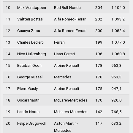
10
Max Verstappen
Red Bull-Honda
204
1.104,0
11
Valtteri Bottas
Alfa Romeo-Ferrari
202
1.093,2
12
Guanyu Zhou
Alfa Romeo-Ferrari
200
1.082,4
13
Charles Leclerc
Ferrari
199
1.077,0
14
Nico Hulkenberg
Haas-Ferrari
196
1.060,8
15
Esteban Ocon
Alpine-Renault
178
963,3
16
George Russell
Mercedes
178
963,3
17
Pierre Gasly
Alpine-Renault
175
947,1
18
Oscar Piastri
McLaren-Mercedes
170
920,0
19
Lando Norris
McLaren-Mercedes
142
768,5
20
Felipe Drugovich
Aston Martin-
117
633,2
Mercedes