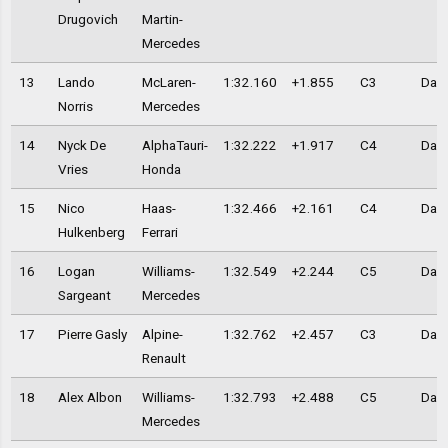
Drugovich
Martin-
Mercedes
13
Lando
McLaren-
1:32.160
+1.855
C3
Day 
Norris
Mercedes
14
Nyck De
AlphaTauri-
1:32.222
+1.917
C4
Day 
Vries
Honda
15
Nico
Haas-
1:32.466
+2.161
C4
Day 
Hulkenberg
Ferrari
16
Logan
Williams-
1:32.549
+2.244
C5
Day 
Sargeant
Mercedes
17
Pierre Gasly
Alpine-
1:32.762
+2.457
C3
Day 
Renault
18
Alex Albon
Williams-
1:32.793
+2.488
C5
Day 
Mercedes