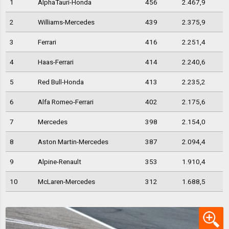
1
AlphaTauri-Honda
456
2.467,9
2
Williams-Mercedes
439
2.375,9
3
Ferrari
416
2.251,4
4
Haas-Ferrari
414
2.240,6
5
Red Bull-Honda
413
2.235,2
6
Alfa Romeo-Ferrari
402
2.175,6
7
Mercedes
398
2.154,0
8
Aston Martin-Mercedes
387
2.094,4
9
Alpine-Renault
353
1.910,4
10
McLaren-Mercedes
312
1.688,5