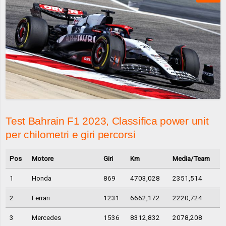
Test Bahrain F1 2023, Classifica power unit
per chilometri e giri percorsi
Pos
Motore
Giri
Km
Media/Team
1
Honda
869
4703,028
2351,514
2
Ferrari
1231
6662,172
2220,724
3
Mercedes
1536
8312,832
2078,208