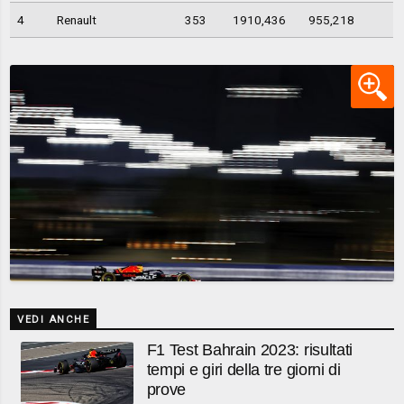
4
Renault
353
1910,436
955,218
VEDI ANCHE
F1 Test Bahrain 2023: risultati
tempi e giri della tre giorni di
prove