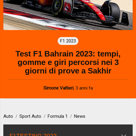
F1 2023
Test F1 Bahrain 2023: tempi,
gomme e giri percorsi nei 3
giorni di prove a Sakhir
Simone Valtieri
,
3 anni fa
Auto
Sport Auto
Formula 1
News
F1TESTING 2023