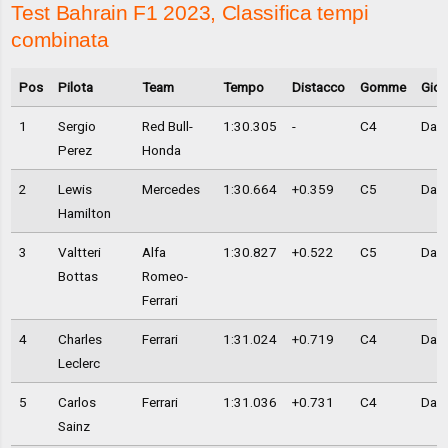
Test Bahrain F1 2023, Classifica tempi
combinata
Pos
Pilota
Team
Tempo
Distacco
Gomme
Gior
1
Sergio
Red Bull-
1:30.305
-
C4
Day 
Perez
Honda
2
Lewis
Mercedes
1:30.664
+0.359
C5
Day 
Hamilton
3
Valtteri
Alfa
1:30.827
+0.522
C5
Day 
Bottas
Romeo-
Ferrari
4
Charles
Ferrari
1:31.024
+0.719
C4
Day 
Leclerc
5
Carlos
Ferrari
1:31.036
+0.731
C4
Day 
Sainz