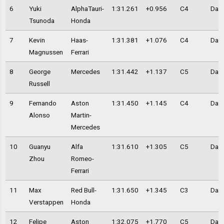
6
Yuki
AlphaTauri-
1:31.261
+0.956
C4
Day 
Tsunoda
Honda
7
Kevin
Haas-
1:31.381
+1.076
C4
Day 
Magnussen
Ferrari
8
George
Mercedes
1:31.442
+1.137
C5
Day 
Russell
9
Fernando
Aston
1:31.450
+1.145
C4
Day 
Alonso
Martin-
Mercedes
10
Guanyu
Alfa
1:31.610
+1.305
C5
Day 
Zhou
Romeo-
Ferrari
11
Max
Red Bull-
1:31.650
+1.345
C3
Day 
Verstappen
Honda
12
Felipe
Aston
1:32.075
+1.770
C5
Day 