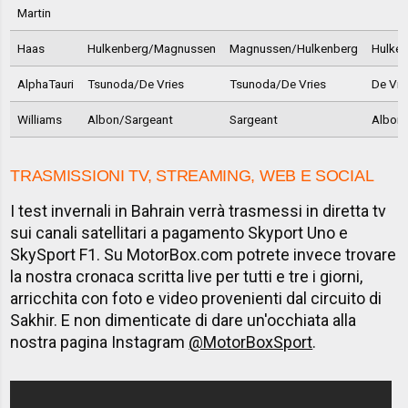
Martin
Haas
Hulkenberg/Magnussen
Magnussen/Hulkenberg
Hulke
AlphaTauri
Tsunoda/De Vries
Tsunoda/De Vries
De Vri
Williams
Albon/Sargeant
Sargeant
Albon
TRASMISSIONI TV, STREAMING, WEB E SOCIAL
I test invernali in Bahrain verrà trasmessi in diretta tv
sui canali satellitari a pagamento Skyport Uno e
SkySport F1. Su MotorBox.com potrete invece trovare
la nostra cronaca scritta live per tutti e tre i giorni,
arricchita con foto e video provenienti dal circuito di
Sakhir. E non dimenticate di dare un'occhiata alla
nostra pagina Instagram
@MotorBoxSport
.