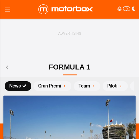
FORMULA 1
News
Gran Premi
Team
Piloti
Ca