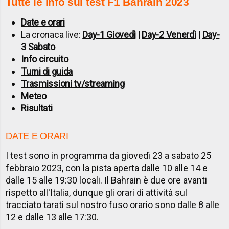
Tutte le info sui test F1 Bahrain 2023
Date e orari
La cronaca live:
Day-1 Giovedì
|
Day-2 Venerdì
|
Day-
3 Sabato
Info circuito
Turni di guida
Trasmissioni tv/streaming
Meteo
Risultati
DATE E ORARI
I test sono in programma da giovedì 23 a sabato 25
febbraio 2023, con la pista aperta dalle 10 alle 14 e
dalle 15 alle 19:30 locali. Il Bahrain è due ore avanti
rispetto all'Italia, dunque gli orari di attività sul
tracciato tarati sul nostro fuso orario sono dalle 8 alle
12 e dalle 13 alle 17:30.