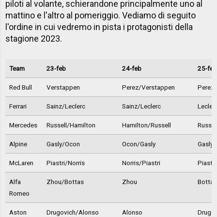
piloti al volante, schierandone principalmente uno al
mattino e l'altro al pomeriggio. Vediamo di seguito
l'ordine in cui vedremo in pista i protagonisti della
stagione 2023.
Team
23-feb
24-feb
25-feb
Red Bull
Verstappen
Perez/Verstappen
Perez
Ferrari
Sainz/Leclerc
Sainz/Leclerc
Lecler
Mercedes
Russell/Hamilton
Hamilton/Russell
Russel
Alpine
Gasly/Ocon
Ocon/Gasly
Gasly
McLaren
Piastri/Norris
Norris/Piastri
Piastri
Alfa
Zhou/Bottas
Zhou
Bottas
Romeo
Aston
Drugovich/Alonso
Alonso
Drugo