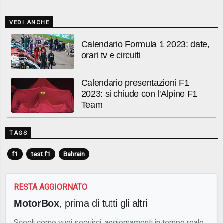
VEDI ANCHE
Calendario Formula 1 2023: date,
orari tv e circuiti
Calendario presentazioni F1
2023: si chiude con l'Alpine F1
Team
TAGS
f1
test f1
Bahrain
RESTA AGGIORNATO
MotorBox
, prima di tutti gli altri
Scegli come vuoi seguirci: aggiornamenti in tempo reale