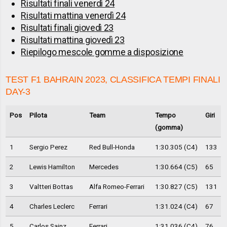
Risultati finali venerdì 24
Risultati mattina venerdì 24
Risultati finali giovedì 23
Risultati mattina giovedì 23
Riepilogo mescole gomme a disposizione
TEST F1 BAHRAIN 2023, CLASSIFICA TEMPI FINALI
DAY-3
Pos
Pilota
Team
Tempo
Giri
(gomma)
1
Sergio Perez
Red Bull-Honda
1:30.305 (C4)
133
2
Lewis Hamilton
Mercedes
1:30.664 (C5)
65
3
Valtteri Bottas
Alfa Romeo-Ferrari
1:30.827 (C5)
131
4
Charles Leclerc
Ferrari
1:31.024 (C4)
67
5
Carlos Sainz
Ferrari
1:31.036 (C4)
76