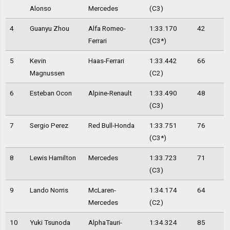
Alonso
Mercedes
(C3)
4
Guanyu Zhou
Alfa Romeo-
1:33.170
42
Ferrari
(C3*)
5
Kevin
Haas-Ferrari
1:33.442
66
Magnussen
(C2)
6
Esteban Ocon
Alpine-Renault
1:33.490
48
(C3)
7
Sergio Perez
Red Bull-Honda
1:33.751
76
(C3*)
8
Lewis Hamilton
Mercedes
1:33.723
71
(C3)
9
Lando Norris
McLaren-
1:34.174
64
Mercedes
(C2)
10
Yuki Tsunoda
AlphaTauri-
1:34.324
85