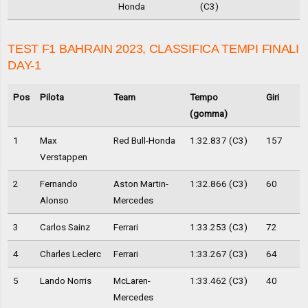
Honda
(C3)
TEST F1 BAHRAIN 2023, CLASSIFICA TEMPI FINALI
DAY-1
Pos
Pilota
Team
Tempo
Giri
(gomma)
1
Max
Red Bull-Honda
1:32.837 (C3)
157
Verstappen
2
Fernando
Aston Martin-
1:32.866 (C3)
60
Alonso
Mercedes
3
Carlos Sainz
Ferrari
1:33.253 (C3)
72
4
Charles Leclerc
Ferrari
1:33.267 (C3)
64
5
Lando Norris
McLaren-
1:33.462 (C3)
40
Mercedes