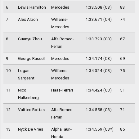
6
Lewis Hamilton
Mercedes
1:33.508 (C3)
83
7
Alex Albon
Williams-
1:33.671 (C4)
74
Mercedes
8
Guanyu Zhou
Alfa Romeo-
1:33.723 (C3)
67
Ferrari
9
George Russell
Mercedes
1:34.174 (C3)
69
10
Logan
Williams-
1:34.324 (C3)
75
Sargeant
Mercedes
11
Nico
Haas-Ferrari
1:34.424 (C3)
51
Hulkenberg
12
Valtteri Bottas
Alfa Romeo-
1:34.558 (C3)
71
Ferrari
13
Nyck De Vries
AlphaTauri-
1:34.559 (C3*)
85
Honda