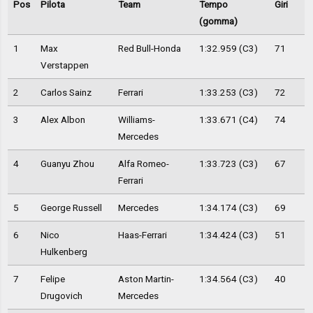
Pos
Pilota
Team
Tempo
Giri
(gomma)
1
Max
Red Bull-Honda
1:32.959 (C3)
71
Verstappen
2
Carlos Sainz
Ferrari
1:33.253 (C3)
72
3
Alex Albon
Williams-
1:33.671 (C4)
74
Mercedes
4
Guanyu Zhou
Alfa Romeo-
1:33.723 (C3)
67
Ferrari
5
George Russell
Mercedes
1:34.174 (C3)
69
6
Nico
Haas-Ferrari
1:34.424 (C3)
51
Hulkenberg
7
Felipe
Aston Martin-
1:34.564 (C3)
40
Drugovich
Mercedes