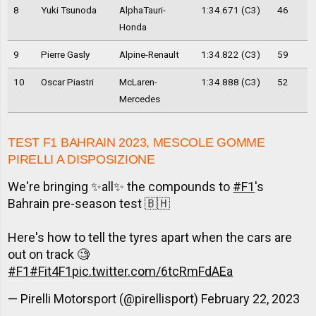
8
Yuki Tsunoda
AlphaTauri-
1:34.671 (C3)
46
Honda
9
Pierre Gasly
Alpine-Renault
1:34.822 (C3)
59
10
Oscar Piastri
McLaren-
1:34.888 (C3)
52
Mercedes
TEST F1 BAHRAIN 2023, MESCOLE GOMME
PIRELLI A DISPOSIZIONE
We're bringing ✨all✨ the compounds to
#F1
's
Bahrain pre-season test 🇧🇭
Here's how to tell the tyres apart when the cars are
out on track 🧐
#F1
#Fit4F1
pic.twitter.com/6tcRmFdAEa
— Pirelli Motorsport (@pirellisport)
February 22, 2023