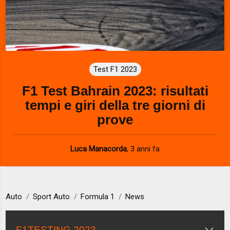
Test F1 2023
F1 Test Bahrain 2023: risultati
tempi e giri della tre giorni di
prove
Luca Manacorda
,
3 anni fa
Auto
Sport Auto
Formula 1
News
F1TESTING 2023