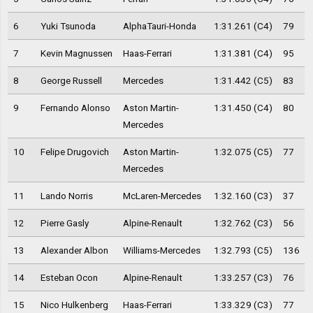
6
Yuki Tsunoda
AlphaTauri-Honda
1:31.261 (C4)
79
7
Kevin Magnussen
Haas-Ferrari
1:31.381 (C4)
95
8
George Russell
Mercedes
1:31.442 (C5)
83
9
Fernando Alonso
Aston Martin-
1:31.450 (C4)
80
Mercedes
10
Felipe Drugovich
Aston Martin-
1:32.075 (C5)
77
Mercedes
11
Lando Norris
McLaren-Mercedes
1:32.160 (C3)
37
12
Pierre Gasly
Alpine-Renault
1:32.762 (C3)
56
13
Alexander Albon
Williams-Mercedes
1:32.793 (C5)
136
14
Esteban Ocon
Alpine-Renault
1:33.257 (C3)
76
15
Nico Hulkenberg
Haas-Ferrari
1:33.329 (C3)
77