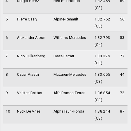
4
Sergio Perez
Red Bull-Honda
1:32.459
69
(C3)
5
Pierre Gasly
Alpine-Renault
1:32.762
56
(C3)
6
Alexander Albon
Williams-Mercedes
1:32.793
53
(C4)
7
Nico Hulkenberg
Haas-Ferrari
1:33.329
77
(C3)
8
Oscar Piastri
McLaren-Mercedes
1:33.655
44
(C3)
9
Valtteri Bottas
Alfa Romeo-Ferrari
1:36.854
72
(C3)
10
Nyck De Vries
AlphaTauri-Honda
1:38.244
87
(C3)