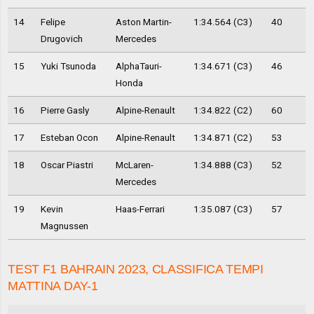
14
Felipe
Aston Martin-
1:34.564 (C3)
40
Drugovich
Mercedes
15
Yuki Tsunoda
AlphaTauri-
1:34.671 (C3)
46
Honda
16
Pierre Gasly
Alpine-Renault
1:34.822 (C2)
60
17
Esteban Ocon
Alpine-Renault
1:34.871 (C2)
53
18
Oscar Piastri
McLaren-
1:34.888 (C3)
52
Mercedes
19
Kevin
Haas-Ferrari
1:35.087 (C3)
57
Magnussen
TEST F1 BAHRAIN 2023, CLASSIFICA TEMPI
MATTINA DAY-1