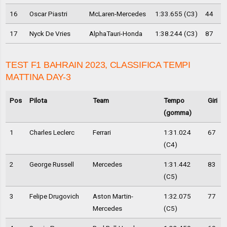
16
Oscar Piastri
McLaren-Mercedes
1:33.655 (C3)
44
17
Nyck De Vries
AlphaTauri-Honda
1:38.244 (C3)
87
TEST F1 BAHRAIN 2023, CLASSIFICA TEMPI
MATTINA DAY-3
Pos
Pilota
Team
Tempo
Giri
(gomma)
1
Charles Leclerc
Ferrari
1:31.024
67
(C4)
2
George Russell
Mercedes
1:31.442
83
(C5)
3
Felipe Drugovich
Aston Martin-
1:32.075
77
Mercedes
(C5)