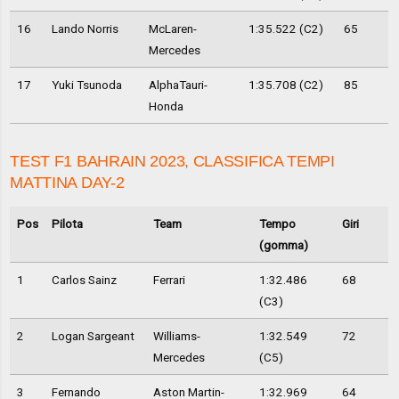
16
Lando Norris
McLaren-
1:35.522 (C2)
65
Mercedes
17
Yuki Tsunoda
AlphaTauri-
1:35.708 (C2)
85
Honda
TEST F1 BAHRAIN 2023, CLASSIFICA TEMPI
MATTINA DAY-2
Pos
Pilota
Team
Tempo
Giri
(gomma)
1
Carlos Sainz
Ferrari
1:32.486
68
(C3)
2
Logan Sargeant
Williams-
1:32.549
72
Mercedes
(C5)
3
Fernando
Aston Martin-
1:32.969
64