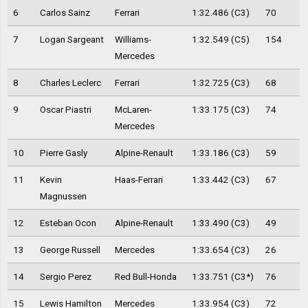
6
Carlos Sainz
Ferrari
1:32.486 (C3)
70
7
Logan Sargeant
Williams-
1:32.549 (C5)
154
Mercedes
8
Charles Leclerc
Ferrari
1:32.725 (C3)
68
9
Oscar Piastri
McLaren-
1:33.175 (C3)
74
Mercedes
10
Pierre Gasly
Alpine-Renault
1:33.186 (C3)
59
11
Kevin
Haas-Ferrari
1:33.442 (C3)
67
Magnussen
12
Esteban Ocon
Alpine-Renault
1:33.490 (C3)
49
13
George Russell
Mercedes
1:33.654 (C3)
26
14
Sergio Perez
Red Bull-Honda
1:33.751 (C3*)
76
15
Lewis Hamilton
Mercedes
1:33.954 (C3)
72