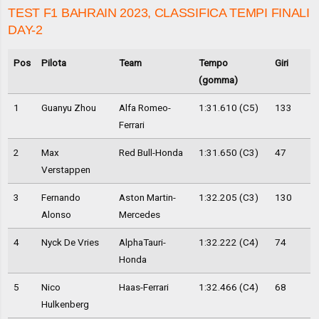
TEST F1 BAHRAIN 2023, CLASSIFICA TEMPI FINALI
DAY-2
Pos
Pilota
Team
Tempo
Giri
(gomma)
1
Guanyu Zhou
Alfa Romeo-
1:31.610 (C5)
133
Ferrari
2
Max
Red Bull-Honda
1:31.650 (C3)
47
Verstappen
3
Fernando
Aston Martin-
1:32.205 (C3)
130
Alonso
Mercedes
4
Nyck De Vries
AlphaTauri-
1:32.222 (C4)
74
Honda
5
Nico
Haas-Ferrari
1:32.466 (C4)
68
Hulkenberg