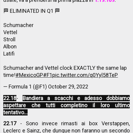
🏁 ELIMINATED IN Q1 🏁
Schumacher
Vettel
Stroll
Albon
Latifi
Schumacher and Vettel clock EXACTLY the same lap
time!
#MexicoGP
#F1
pic.twitter.com/q0Yyl58TeP
— Formula 1 (@F1)
October 29, 2022
22.18
-
Bandiera a scacchi e adesso dobbiamo
aspettare che tutti completino il loro ultimo
tentativo...
22.17
- Sono invece rimasti ai box Verstappen,
Leclerc e Sainz, che dunque non faranno un secondo