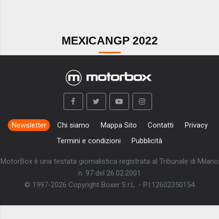
MEXICANGP 2022
Newsletter
Chi siamo
Mappa Sito
Contatti
Privacy
Termini e condizioni
Pubblicità
MotorBox è una testata giornalistica registrata al Tribunale di Milano
n. 97 del 26.02.2001
© 1997-2026 Copyright Boxer S.r.L. - P.I:12602350154