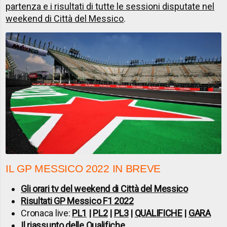
partenza e i risultati di tutte le sessioni disputate nel
weekend di Città del Messico
.
IL GP MESSICO 2022 IN BREVE
Gli orari tv del weekend di Città del Messico
Risultati GP Messico F1 2022
Cronaca live:
PL1
|
PL2
|
PL3
|
QUALIFICHE
|
GARA
Il riassunto delle Qualifiche