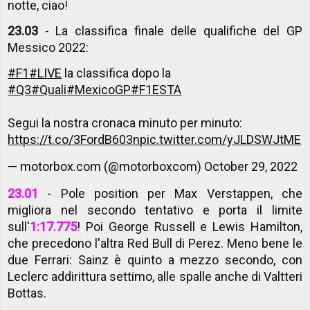
notte, ciao!
23.03
- La classifica finale delle qualifiche del GP
Messico 2022:
#F1
#LIVE
la classifica dopo la
#Q3
#Quali
#MexicoGP
#F1ESTA
Segui la nostra cronaca minuto per minuto:
https://t.co/3FordB603n
pic.twitter.com/yJLDSWJtME
— motorbox.com (@motorboxcom)
October 29, 2022
23.01
- Pole position per Max Verstappen, che
migliora nel secondo tentativo e porta il limite
sull'
1:17.775
! Poi George Russell e Lewis Hamilton,
che precedono l'altra Red Bull di Perez. Meno bene le
due Ferrari: Sainz è quinto a mezzo secondo, con
Leclerc addirittura settimo, alle spalle anche di Valtteri
Bottas.