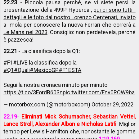
22.23
- Piccola pausa perché, se vi siete persi la
presentazione della 499P Hypercar, q
ui ci sono tutti i
dettagli e le foto dal nostro Lorenzo Centenari, inviato
a Imola per conoscere la nuova Ferrari che correrà a
Le Mans nel 2023
. Consiglio: non perdetevela, perché
è pazzesca!
22.21
- La classifica dopo la Q1:
#F1
#LIVE
la classifica dopo la
#Q1
#Quali
#MexicoGP
#F1ESTA
Segui la nostra cronaca minuto per minuto:
https://t.co/3FordB603n
pic.twitter.com/Fnv0ROW9ba
— motorbox.com (@motorboxcom)
October 29, 2022
22.19
-
Eliminati Mick Schumacher, Sebastian Vettel,
Lance Stroll, Alexander Albon e Nicholas Latifi
. Miglior
tempo per Lewis Hamilton che, nonostante le gomme
usate, va a prendersi la prima piazza in
1:19.169
.