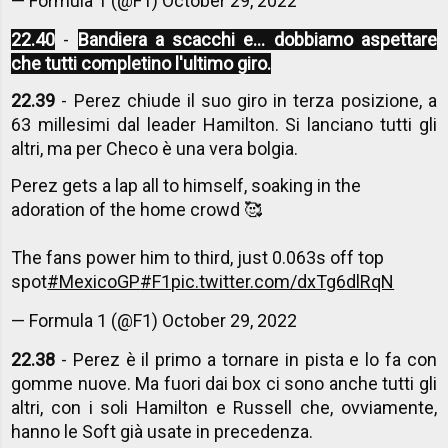
— Formula 1 (@F1)
October 29, 2022
22.40
-
Bandiera a scacchi e... dobbiamo aspettare
che tutti completino l'ultimo giro.
22.39
- Perez chiude il suo giro in terza posizione, a
63 millesimi dal leader Hamilton. Si lanciano tutti gli
altri, ma per Checo è una vera bolgia.
Perez gets a lap all to himself, soaking in the
adoration of the home crowd 🥰
The fans power him to third, just 0.063s off top
spot
#MexicoGP
#F1
pic.twitter.com/dxTg6dlRqN
— Formula 1 (@F1)
October 29, 2022
22.38
- Perez è il primo a tornare in pista e lo fa con
gomme nuove. Ma fuori dai box ci sono anche tutti gli
altri, con i soli Hamilton e Russell che, ovviamente,
hanno le Soft già usate in precedenza.