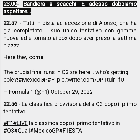
23.00
-
Bandiera a scacchi. E adesso dobbiamo
aspettare...
22.57
- Tutti in pista ad eccezione di Alonso, che ha
già completato il suo unico tentativo con gomme
nuove ed è tornato ai box dopo aver preso la settima
piazza.
Here they come.
The crucial final runs in Q3 are here... who's getting
pole?!
#MexicoGP
#F1
pic.twitter.com/DPTtulrTfU
— Formula 1 (@F1)
October 29, 2022
22.56
- La classifica provvisoria della Q3 dopo il primo
tentativo:
#F1
#LIVE
la classifica dopo il primo tentativo in
#Q3
#Quali
#MexicoGP
#F1ESTA