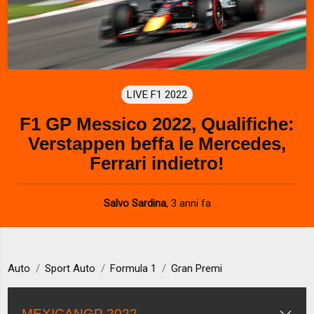
LIVE F1 2022
F1 GP Messico 2022, Qualifiche:
Verstappen beffa le Mercedes,
Ferrari indietro!
Salvo Sardina
,
3 anni fa
Auto
Sport Auto
Formula 1
Gran Premi
MEXICANGP 2022