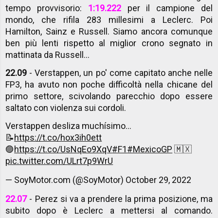
tempo provvisorio:
1:19.222
per il campione del
mondo, che rifila 283 millesimi a Leclerc. Poi
Hamilton, Sainz e Russell. Siamo ancora comunque
ben più lenti rispetto al miglior crono segnato in
mattinata da Russell...
22.09
- Verstappen, un po' come capitato anche nelle
FP3, ha avuto non poche difficoltà nella chicane del
primo settore, scivolando parecchio dopo essere
saltato con violenza sui cordoli.
Verstappen desliza muchísimo...
📝
https://t.co/hox3ih0ett
🟣
https://t.co/UsNqEo9XqV
#F1
#MexicoGP
🇲🇽
pic.twitter.com/ULrt7p9WrU
— SoyMotor.com (@SoyMotor)
October 29, 2022
22.07
- Perez si va a prendere la prima posizione, ma
subito dopo è Leclerc a mettersi al comando.