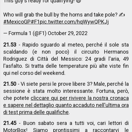
This guy's ready for qualifying! 😄
Who will grab the bull by the horns and take pole? ✍️
#MexicoGP
#F1
pic.twitter.com/hqWywQPKJj
— Formula 1 (@F1)
October 29, 2022
21.53
- Rapido sguardo al meteo, perché il sole sta
scaldando (e non poco) il circuito Hermanos
Rodriguez di Città del Messico: 24 gradi l'aria, 49
l'asfalto. Si tratta delle temperature più alte viste fin
qui nel corso del weekend.
21.50
- Vi siete persi le prove libere 3? Male, perché la
sessione è stata molto interessante. Fortuna, però,
che potete
cliccare qui per rivivere la nostra cronaca
e sapere nel dettaglio quanto accaduto nell'ultima ora
di test prima delle qualifiche
.
21.45
- Buon sabato sera a tutti voi, cari lettori di
MotorBox! Siamo prontissimi a raccontarvi le