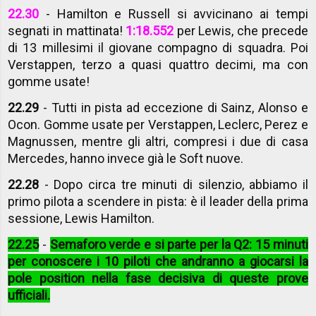
22.30
- Hamilton e Russell si avvicinano ai tempi
segnati in mattinata!
1:18.552
per Lewis, che precede
di 13 millesimi il giovane compagno di squadra. Poi
Verstappen, terzo a quasi quattro decimi, ma con
gomme usate!
22.29
- Tutti in pista ad eccezione di Sainz, Alonso e
Ocon. Gomme usate per Verstappen, Leclerc, Perez e
Magnussen, mentre gli altri, compresi i due di casa
Mercedes, hanno invece già le Soft nuove.
22.28
- Dopo circa tre minuti di silenzio, abbiamo il
primo pilota a scendere in pista: è il leader della prima
sessione, Lewis Hamilton.
22.25
-
Semaforo verde e si parte per la Q2: 15 minuti
per conoscere i 10 piloti che andranno a giocarsi la
pole position nella fase decisiva di queste prove
ufficiali.