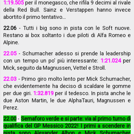
1:19.505
per il monegasco, che rifila 9 decimi al rivale
della Red Bull. Sainz e Verstappen hanno invece
abortito il primo tentativo...
22.06
- Tutti i big sono in pista con le Soft nuove.
Restano ai box soltanto i due piloti di Alfa Romeo e
Alpine.
22.05
- Schumacher adesso si prende la leadership
con un tempo un po' più interessante:
1:21.024
per
Mick, seguito da Magnussen, Vettel e Stroll.
22.03
- Primo giro molto lento per Mick Schumacher,
che evidentemente ha deciso di scaldare le gomme
per due giri.
1:32.819
per il tedesco. In pista anche le
due Aston Martin, le due AlphaTauri, Magnussen e
Perez.
22.00
-
Semaforo verde e si parte: via al primo turno di
qualifica del GP Messico 2022! I primi a scendere in
pista sono Alexander Albon e Mick Schumacher,