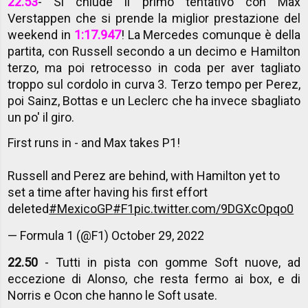
22.53
- Si chiude il primo tentativo con Max
Verstappen che si prende la miglior prestazione del
weekend in
1:17.947
! La Mercedes comunque è della
partita, con Russell secondo a un decimo e Hamilton
terzo, ma poi retrocesso in coda per aver tagliato
troppo sul cordolo in curva 3. Terzo tempo per Perez,
poi Sainz, Bottas e un Leclerc che ha invece sbagliato
un po' il giro.
First runs in - and Max takes P1!
Russell and Perez are behind, with Hamilton yet to
set a time after having his first effort
deleted
#MexicoGP
#F1
pic.twitter.com/9DGXcOpqo0
— Formula 1 (@F1)
October 29, 2022
22.50
- Tutti in pista con gomme Soft nuove, ad
eccezione di Alonso, che resta fermo ai box, e di
Norris e Ocon che hanno le Soft usate.