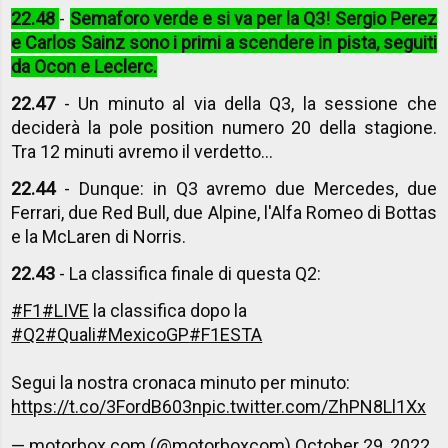
22.48
-
Semaforo verde e si va per la Q3! Sergio Perez
e Carlos Sainz sono i primi a scendere in pista, seguiti
da Ocon e Leclerc.
22.47
- Un minuto al via della Q3, la sessione che
deciderà la pole position numero 20 della stagione.
Tra 12 minuti avremo il verdetto...
22.44
- Dunque: in Q3 avremo due Mercedes, due
Ferrari, due Red Bull, due Alpine, l'Alfa Romeo di Bottas
e la McLaren di Norris.
22.43
- La classifica finale di questa Q2:
#F1
#LIVE
la classifica dopo la
#Q2
#Quali
#MexicoGP
#F1ESTA
Segui la nostra cronaca minuto per minuto:
https://t.co/3FordB603n
pic.twitter.com/ZhPN8Ll1Xx
— motorbox.com (@motorboxcom)
October 29, 2022