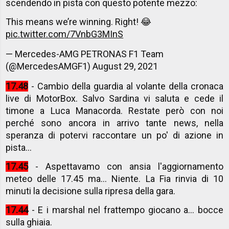
scendendo in pista con questo potente mezzo:
This means we’re winning. Right! 😂
pic.twitter.com/7VnbG3MInS
— Mercedes-AMG PETRONAS F1 Team
(@MercedesAMGF1)
August 29, 2021
17.48
- Cambio della guardia al volante della cronaca
live di MotorBox. Salvo Sardina vi saluta e cede il
timone a Luca Manacorda. Restate però con noi
perché sono ancora in arrivo tante news, nella
speranza di potervi raccontare un po' di azione in
pista...
17.45
- Aspettavamo con ansia l'aggiornamento
meteo delle 17.45 ma... Niente. La Fia rinvia di 10
minuti la decisione sulla ripresa della gara.
17.44
- E i marshal nel frattempo giocano a... bocce
sulla ghiaia.