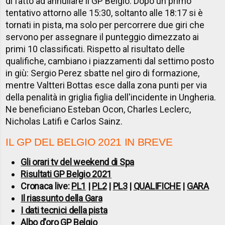
di fatto ad annullare il GP Belgio. Dopo un primo
tentativo attorno alle 15:30, soltanto alle 18:17 si è
tornati in pista, ma solo per percorrere due giri che
servono per assegnare il punteggio dimezzato ai
primi 10 classificati. Rispetto al risultato delle
qualifiche, cambiano i piazzamenti dal settimo posto
in giù: Sergio Perez sbatte nel giro di formazione,
mentre Valtteri Bottas esce dalla zona punti per via
della penalità in griglia figlia dell'incidente in Ungheria.
Ne beneficiano Esteban Ocon, Charles Leclerc,
Nicholas Latifi e Carlos Sainz.
IL GP DEL BELGIO 2021 IN BREVE
Gli orari tv del weekend di Spa
Risultati GP Belgio 2021
Cronaca live:
PL1
|
PL2
|
PL3
|
QUALIFICHE
|
GARA
Il riassunto della Gara
I dati tecnici della pista
Albo d'oro GP Belgio