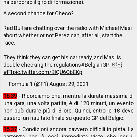
ha percorso il giro di formazione).
A second chance for Checo?
Red Bull are chatting over the radio with Michael Masi
about whether or not Perez can, after all, start the
race.
They think they can get his car ready, and Masi is
double checking the regulations
#BelgianGP
🇧🇪
#F1
pic.twitter.com/BlQU6ObEKp
— Formula 1 (@F1)
August 29, 2021
15.39
- Ricordiamo che, mentre la durata massima di
una gara, una volta partita, è di 120 minuti, un evento
non può durare più di 3 ore. Quindi, entro le 18 deve
esserci un risultato finale su questo GP del Belgio.
15.37
- Condizioni ancora davvero difficili in pista. La
partenza non è così immediata visto che per il