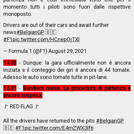
momento tutti i piloti sono fuori dalle rispettive
monoposto.
Drivers are out of their cars and await further
news
#BelgianGP
🇧🇪
#F1
pic.twitter.com/HCnepOjTXl
— Formula 1 (@F1)
August 29, 2021
15.33
- Dunque: la gara ufficialmente non è ancora
iniziata e il conteggio dei giri è ancora di 44 tornate.
Adesso le auto sono tornate tutte in pit-lane.
15.31
-
Bandiera rossa. La procedura di partenza è
ancora sospesa.
🚩 RED FLAG 🚩
All the drivers have returned to the pits
#BelgianGP
🇧🇪
#F1
pic.twitter.com/E4mZWX3lf6