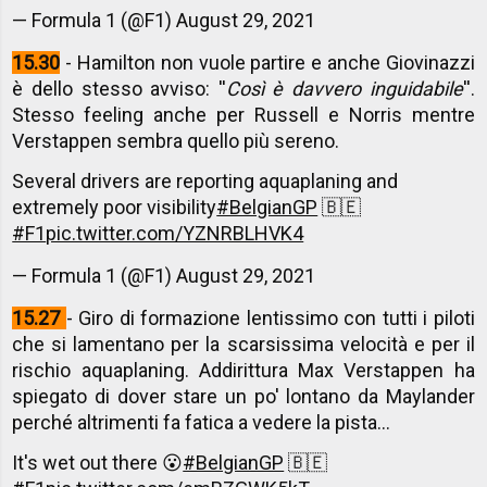
— Formula 1 (@F1)
August 29, 2021
15.30
- Hamilton non vuole partire e anche Giovinazzi
è dello stesso avviso: ''
Così è davvero inguidabile
''.
Stesso feeling anche per Russell e Norris mentre
Verstappen sembra quello più sereno.
Several drivers are reporting aquaplaning and
extremely poor visibility
#BelgianGP
🇧🇪
#F1
pic.twitter.com/YZNRBLHVK4
— Formula 1 (@F1)
August 29, 2021
15.27
- Giro di formazione lentissimo con tutti i piloti
che si lamentano per la scarsissima velocità e per il
rischio aquaplaning. Addirittura Max Verstappen ha
spiegato di dover stare un po' lontano da Maylander
perché altrimenti fa fatica a vedere la pista...
It's wet out there 😮
#BelgianGP
🇧🇪