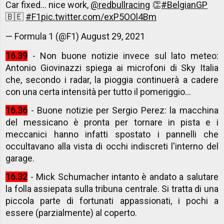
Car fixed... nice work,
@redbullracing
👏
#BelgianGP
🇧🇪
#F1
pic.twitter.com/exP5OOl4Bm
— Formula 1 (@F1)
August 29, 2021
16.39
- Non buone notizie invece sul lato meteo:
Antonio Giovinazzi spiega ai microfoni di Sky Italia
che, secondo i radar, la pioggia continuerà a cadere
con una certa intensità per tutto il pomeriggio...
16.36
- Buone notizie per Sergio Perez: la macchina
del messicano è pronta per tornare in pista e i
meccanici hanno infatti spostato i pannelli che
occultavano alla vista di occhi indiscreti l'interno del
garage.
16.32
- Mick Schumacher intanto è andato a salutare
la folla assiepata sulla tribuna centrale. Si tratta di una
piccola parte di fortunati appassionati, i pochi a
essere (parzialmente) al coperto.