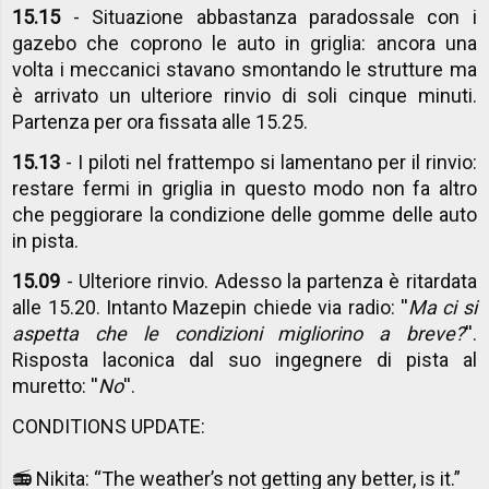
15.15
- Situazione abbastanza paradossale con i
gazebo che coprono le auto in griglia: ancora una
volta i meccanici stavano smontando le strutture ma
è arrivato un ulteriore rinvio di soli cinque minuti.
Partenza per ora fissata alle 15.25.
15.13
- I piloti nel frattempo si lamentano per il rinvio:
restare fermi in griglia in questo modo non fa altro
che peggiorare la condizione delle gomme delle auto
in pista.
15.09
- Ulteriore rinvio. Adesso la partenza è ritardata
alle 15.20. Intanto Mazepin chiede via radio: ''
Ma ci si
aspetta che le condizioni migliorino a breve?
''.
Risposta laconica dal suo ingegnere di pista al
muretto: ''
No
''.
CONDITIONS UPDATE:
📻 Nikita: “The weather’s not getting any better, is it.”