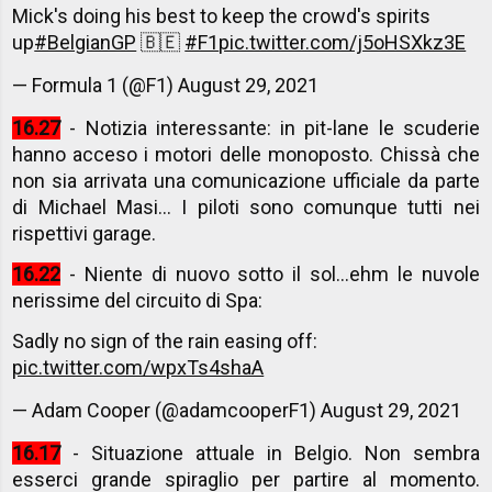
Mick's doing his best to keep the crowd's spirits
up
#BelgianGP
🇧🇪
#F1
pic.twitter.com/j5oHSXkz3E
— Formula 1 (@F1)
August 29, 2021
16.27
- Notizia interessante: in pit-lane le scuderie
hanno acceso i motori delle monoposto. Chissà che
non sia arrivata una comunicazione ufficiale da parte
di Michael Masi... I piloti sono comunque tutti nei
rispettivi garage.
16.22
- Niente di nuovo sotto il sol...ehm le nuvole
nerissime del circuito di Spa:
Sadly no sign of the rain easing off:
pic.twitter.com/wpxTs4shaA
— Adam Cooper (@adamcooperF1)
August 29, 2021
16.17
- Situazione attuale in Belgio. Non sembra
esserci grande spiraglio per partire al momento.