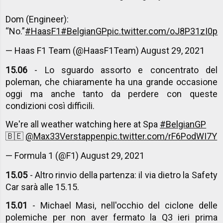
Dom (Engineer):
“No.”
#HaasF1
#BelgianGP
pic.twitter.com/oJ8P31zI0p
— Haas F1 Team (@HaasF1Team)
August 29, 2021
15.06
- Lo sguardo assorto e concentrato del
poleman, che chiaramente ha una grande occasione
oggi ma anche tanto da perdere con queste
condizioni così difficili.
We're all weather watching here at Spa
#BelgianGP
🇧🇪
@Max33Verstappen
pic.twitter.com/rF6PodWI7Y
— Formula 1 (@F1)
August 29, 2021
15.05
- Altro rinvio della partenza: il via dietro la Safety
Car sarà alle 15.15.
15.01
- Michael Masi, nell'occhio del ciclone delle
polemiche per non aver fermato la Q3 ieri prima