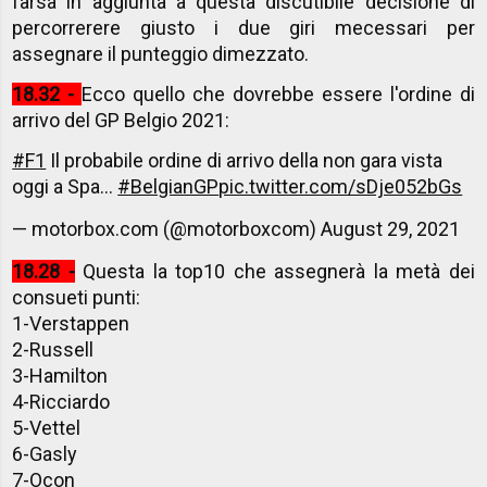
farsa in aggiunta a questa discutibile decisione di
percorrerere giusto i due giri mecessari per
assegnare il punteggio dimezzato.
18.32 -
Ecco quello che dovrebbe essere l'ordine di
arrivo del GP Belgio 2021:
#F1
Il probabile ordine di arrivo della non gara vista
oggi a Spa...
#BelgianGP
pic.twitter.com/sDje052bGs
— motorbox.com (@motorboxcom)
August 29, 2021
18.28 -
Questa la top10 che assegnerà la metà dei
consueti punti:
1-Verstappen
2-Russell
3-Hamilton
4-Ricciardo
5-Vettel
6-Gasly
7-Ocon