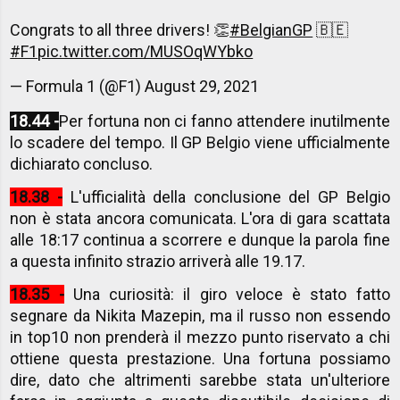
Congrats to all three drivers! 👏
#BelgianGP
🇧🇪
#F1
pic.twitter.com/MUSOqWYbko
— Formula 1 (@F1)
August 29, 2021
18.44 -
Per fortuna non ci fanno attendere inutilmente
lo scadere del tempo. Il GP Belgio viene ufficialmente
dichiarato concluso.
18.38 -
L'ufficialità della conclusione del GP Belgio
non è stata ancora comunicata. L'ora di gara scattata
alle 18:17 continua a scorrere e dunque la parola fine
a questa infinito strazio arriverà alle 19.17.
18.35 -
Una curiosità: il giro veloce è stato fatto
segnare da Nikita Mazepin, ma il russo non essendo
in top10 non prenderà il mezzo punto riservato a chi
ottiene questa prestazione. Una fortuna possiamo
dire, dato che altrimenti sarebbe stata un'ulteriore