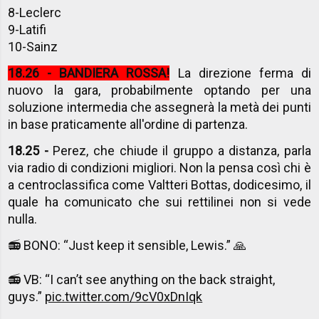
8-Leclerc
9-Latifi
10-Sainz
18.26 - BANDIERA ROSSA!
La direzione ferma di
nuovo la gara, probabilmente optando per una
soluzione intermedia che assegnerà la metà dei punti
in base praticamente all'ordine di partenza.
18.25 -
Perez, che chiude il gruppo a distanza, parla
via radio di condizioni migliori. Non la pensa così chi è
a centroclassifica come Valtteri Bottas, dodicesimo, il
quale ha comunicato che sui rettilinei non si vede
nulla.
📻 BONO: “Just keep it sensible, Lewis.” 🙏
📻 VB: “I can’t see anything on the back straight,
guys.”
pic.twitter.com/9cV0xDnIqk