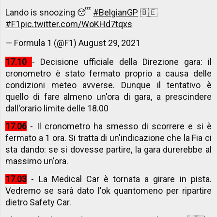
Lando is snoozing 😴
#BelgianGP
🇧🇪
#F1
pic.twitter.com/WoKHd7tqxs
— Formula 1 (@F1)
August 29, 2021
17.10
- Decisione ufficiale della Direzione gara: il
cronometro è stato fermato proprio a causa delle
condizioni meteo avverse. Dunque il tentativo è
quello di fare almeno un'ora di gara, a prescindere
dall'orario limite delle 18.00
17.06
- Il cronometro ha smesso di scorrere e si è
fermato a 1 ora. Si tratta di un'indicazione che la Fia ci
sta dando: se si dovesse partire, la gara durerebbe al
massimo un'ora.
17.03
- La Medical Car è tornata a girare in pista.
Vedremo se sarà dato l'ok quantomeno per ripartire
dietro Safety Car.