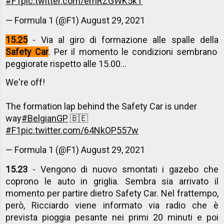
#F1
pic.twitter.com/emRZGWK5kT
— Formula 1 (@F1)
August 29, 2021
15.25
- Via al giro di formazione alle spalle della
Safety Car
. Per il momento le condizioni sembrano
peggiorate rispetto alle 15.00...
We're off!
The formation lap behind the Safety Car is under
way
#BelgianGP
🇧🇪
#F1
pic.twitter.com/64NkOP557w
— Formula 1 (@F1)
August 29, 2021
15.23
- Vengono di nuovo smontati i gazebo che
coprono le auto in griglia. Sembra sia arrivato il
momento per partire dietro Safety Car. Nel frattempo,
però, Ricciardo viene informato via radio che è
prevista pioggia pesante nei primi 20 minuti e poi