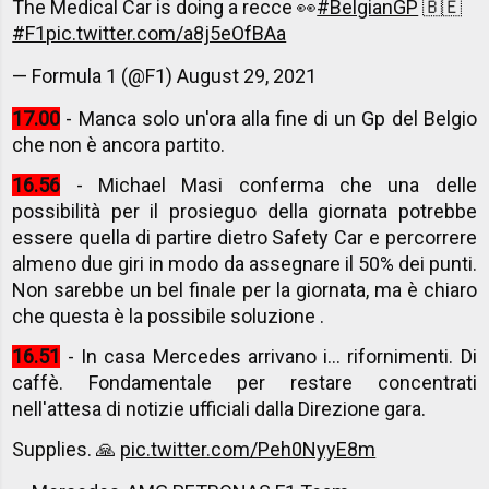
The Medical Car is doing a recce 👀
#BelgianGP
🇧🇪
#F1
pic.twitter.com/a8j5eOfBAa
— Formula 1 (@F1)
August 29, 2021
17.00
- Manca solo un'ora alla fine di un Gp del Belgio
che non è ancora partito.
16.56
- Michael Masi conferma che una delle
possibilità per il prosieguo della giornata potrebbe
essere quella di partire dietro Safety Car e percorrere
almeno due giri in modo da assegnare il 50% dei punti.
Non sarebbe un bel finale per la giornata, ma è chiaro
che questa è la possibile soluzione .
16.51
- In casa Mercedes arrivano i... rifornimenti. Di
caffè. Fondamentale per restare concentrati
nell'attesa di notizie ufficiali dalla Direzione gara.
Supplies. 🙏
pic.twitter.com/Peh0NyyE8m