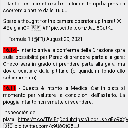
Intanto il cronometro sul monitor dei tempi ha preso a
scorrere a partire dalle 16.00.
Spare a thought for the camera operator up there! 😮
#BelgianGP
🇧🇪
#F1
pic.twitter.com/JaLI8CutKu
— Formula 1 (@F1)
August 29, 2021
16.14
- Intanto arriva la conferma della Direzione gara
sulla possibilità per Perez di prendere parte alla gara:
Checo sarà in grado di prendere parte alla gara, ma
dovrà scattare dalla pit-lane (e, quindi, in fondo allo
schieramento).
16.11
- Questa è intanto la Medical Car in pista al
momento per valutare le condizioni dell'asfalto. La
pioggia intanto non smette di scendere.
Inspección de
pista...
https://t.co/TiVIEqDodu
https://t.co/UsNqEo9Xq
🇧🇪
pic.twitter.com/x9U8GtG5LJ