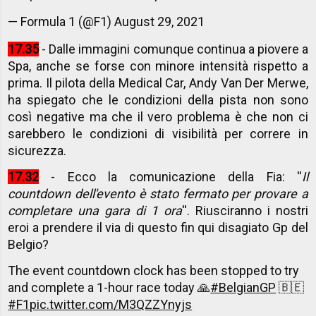
— Formula 1 (@F1)
August 29, 2021
17.35
- Dalle immagini comunque continua a piovere a
Spa, anche se forse con minore intensità rispetto a
prima. Il pilota della Medical Car, Andy Van Der Merwe,
ha spiegato che le condizioni della pista non sono
così negative ma che il vero problema è che non ci
sarebbero le condizioni di visibilità per correre in
sicurezza.
17.32
- Ecco la comunicazione della Fia: ''
Il
countdown dell'evento è stato fermato per provare a
completare una gara di 1 ora
''. Riusciranno i nostri
eroi a prendere il via di questo fin qui disagiato Gp del
Belgio?
The event countdown clock has been stopped to try
and complete a 1-hour race today 🙏
#BelgianGP
🇧🇪
#F1
pic.twitter.com/M3QZZYnyjs