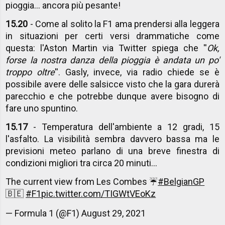
pioggia... ancora più pesante!
15.20
- Come al solito la F1 ama prendersi alla leggera
in situazioni per certi versi drammatiche come
questa: l'Aston Martin via Twitter spiega che ''
Ok,
forse la nostra danza della pioggia è andata un po'
troppo oltre
''. Gasly, invece, via radio chiede se è
possibile avere delle salsicce visto che la gara durerà
parecchio e che potrebbe dunque avere bisogno di
fare uno spuntino.
15.17
- Temperatura dell'ambiente a 12 gradi, 15
l'asfalto. La visibilità sembra davvero bassa ma le
previsioni meteo parlano di una breve finestra di
condizioni migliori tra circa 20 minuti...
The current view from Les Combes ☔️
#BelgianGP
🇧🇪
#F1
pic.twitter.com/TIGWtVEoKz
— Formula 1 (@F1)
August 29, 2021