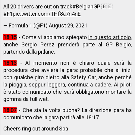
All 20 drivers are out on track
#BelgianGP
🇧🇪
#F1
pic.twitter.com/THf8a7n4nE
— Formula 1 (@F1)
August 29, 2021
18.15
- Come vi abbiamo spiegato
in questo articolo
,
anche Sergio Perez prenderà parte al GP Belgio,
partendo dalla pitlane.
18.13
- Al momento non è chiaro quale sarà la
procedura che avvierà la gara: probabile che si inizi
con qualche giro dietro alla Safety Car, anche perché
la pioggia, seppur leggera, continua a cadere. Ai piloti
è stato comunicato che sarà obbligatorio montare la
gomma da full wet.
18.07
- Che sia la volta buona? La direzione gara ha
comunicato che la gara partirà alle 18:17
Cheers ring out around Spa