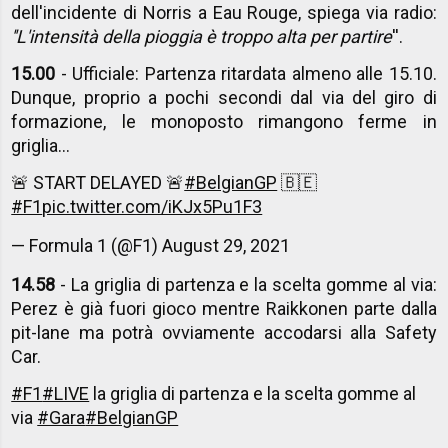
dell'incidente di Norris a Eau Rouge, spiega via radio:
''L'intensità della pioggia è troppo alta per partire
''.
15.00
- Ufficiale: Partenza ritardata almeno alle 15.10.
Dunque, proprio a pochi secondi dal via del giro di
formazione, le monoposto rimangono ferme in
griglia...
🚨 START DELAYED 🚨
#BelgianGP
🇧🇪
#F1
pic.twitter.com/iKJx5Pu1F3
— Formula 1 (@F1)
August 29, 2021
14.58
- La griglia di partenza e la scelta gomme al via:
Perez è già fuori gioco mentre Raikkonen parte dalla
pit-lane ma potrà ovviamente accodarsi alla Safety
Car.
#F1
#LIVE
la griglia di partenza e la scelta gomme al
via
#Gara
#BelgianGP