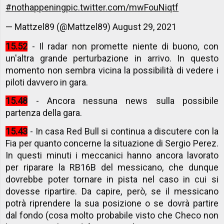
#nothappening
pic.twitter.com/mwFouNiqtf
— Mattzel89 (@Mattzel89)
August 29, 2021
15.52
- Il radar non promette niente di buono, con
un'altra grande perturbazione in arrivo. In questo
momento non sembra vicina la possibilità di vedere i
piloti davvero in gara.
15.48
- Ancora nessuna news sulla possibile
partenza della gara.
15.43
- In casa Red Bull si continua a discutere con la
Fia per quanto concerne la situazione di Sergio Perez.
In questi minuti i meccanici hanno ancora lavorato
per riparare la RB16B del messicano, che dunque
dovrebbe poter tornare in pista nel caso in cui si
dovesse ripartire. Da capire, però, se il messicano
potrà riprendere la sua posizione o se dovrà partire
dal fondo (cosa molto probabile visto che Checo non