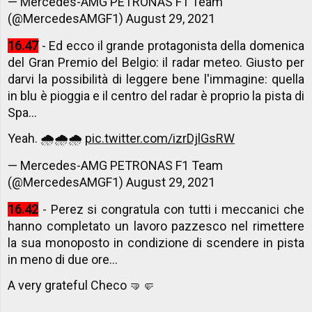
— Mercedes-AMG PETRONAS F1 Team
(@MercedesAMGF1)
August 29, 2021
16.47
- Ed ecco il grande protagonista della domenica
del Gran Premio del Belgio: il radar meteo. Giusto per
darvi la possibilità di leggere bene l'immagine: quella
in blu è pioggia e il centro del radar è proprio la pista di
Spa...
Yeah. 🌧🌧🌧
pic.twitter.com/izrDjlGsRW
— Mercedes-AMG PETRONAS F1 Team
(@MercedesAMGF1)
August 29, 2021
16.42
- Perez si congratula con tutti i meccanici che
hanno completato un lavoro pazzesco nel rimettere
la sua monoposto in condizione di scendere in pista
in meno di due ore...
A very grateful Checo 🤜🤛