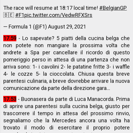
The race will resume at 18:17 local time!
#BelgianGP
🇧🇪
#F1
pic.twitter.com/VedwRFXSrs
— Formula 1 (@F1)
August 29, 2021
17.59
- Lo sapevate? 5 piatti della cucina belga che
non potete non mangiare la prossima volta che
andrete a Spa per cancellare il ricordo di questo
pomeriggio perso in attesa di una partenza che non
arriva sono: 1- i cavolini 2- le patatine fritte 3- i waffle
4- le cozze 5- la cioccolata. Chiusa questa breve
parentesi culinaria, a breve dovrebbe arrivare la nuova
comunicazione da parte della direzione gara...
17.53
- Buonasera da parte di Luca Manacorda. Prima
di aprire una parentesi sulla cucina belga, giusto per
trascorrere il tempo in attesa del prossimo rinvio,
segnaliamo che la Mercedes ancora una volta ha
trovato il modo di esercitare il proprio potere