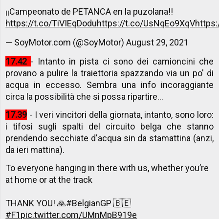
¡¡Campeonato de PETANCA en la puzolana!!
https://t.co/TiVIEqDodu
https://t.co/UsNqEo9XqV
https:
— SoyMotor.com (@SoyMotor)
August 29, 2021
17.42
- Intanto in pista ci sono dei camioncini che
provano a pulire la traiettoria spazzando via un po' di
acqua in eccesso. Sembra una info incoraggiante
circa la possibilità che si possa ripartire...
17.39
- I veri vincitori della giornata, intanto, sono loro:
i tifosi sugli spalti del circuito belga che stanno
prendendo secchiate d'acqua sin da stamattina (anzi,
da ieri mattina).
To everyone hanging in there with us, whether you’re
at home or at the track
THANK YOU! 🙏
#BelgianGP
🇧🇪
#F1
pic.twitter.com/UMnMpB919e