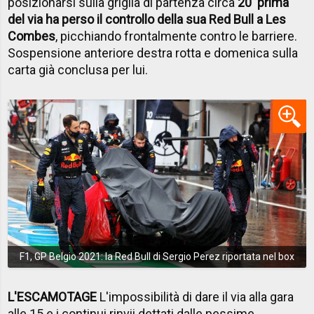
posizionarsi sulla griglia di partenza circa
20' prima
del via ha perso il controllo della sua Red Bull a Les
Combes
, picchiando frontalmente contro le barriere.
Sospensione anteriore destra rotta e domenica sulla
carta già conclusa per lui.
F1, GP Belgio 2021: la Red Bull di Sergio Perez riportata nel box
L'ESCAMOTAGE
L'impossibilità di dare il via alla gara
alle 15 e i continui rinvii dettati dalle pessime