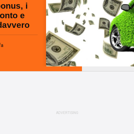
onus, i
conto e
davvero
fa