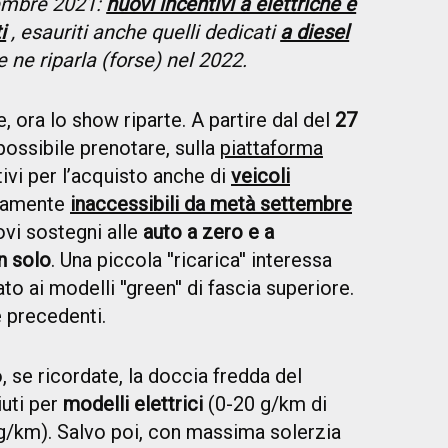
embre 2021:
nuovi incentivi a elettriche e
i
, esauriti anche quelli dedicati
a diesel
e ne riparla (forse) nel 2022.
, ora lo show riparte. A partire dal del
27
ssibile prenotare, sulla
piattaforma
ntivi per l’acquisto anche di
veicoli
eamente
inaccessibili da metà settembre
ovi sostegni alle
auto a zero e a
n solo
. Una piccola ''ricarica'' interessa
o ai modelli ''green'' di fascia superiore.
e precedenti.
, se ricordate, la doccia fredda del
uti per
modelli elettrici
(0-20 g/km di
g/km). Salvo poi, con massima solerzia