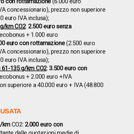
ro con rottamazione
(6.000 euro
VA concessionario), prezzo non superiore
0 euro IVA inclusa);
0 g/km CO2
:
2.500 euro senza
 ecobonus + 1.000 euro
00 euro con rottamazione
(2.500 euro
VA concessionario), prezzo non superiore
0 euro IVA inclusa);
i 61-135 g/km CO2
:
3.500 euro con
 ecobonus + 2.000 euro +IVA
on superiore a 40.000 euro + IVA (48.800
 USATA
g/km
CO2:
2.000 euro con
ltante dalle quotazioni medie di