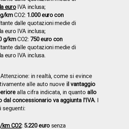
la euro
IVA inclusa;
 g/km
CO2:
1.000 euro con
ltante dalle quotazioni medie di
la euro IVA inclusa;
0 g/km
CO2:
750 euro con
ltante dalle quotazioni medie di
la euro IVA inclusa.
Attenzione: in realtà, come si evince
elativamente alle auto nuove
il vantaggio
periore
alla cifra indicata, in quanto
allo
o dal concessionario va aggiunta l'IVA
. I
 seguenti:
 g/km CO2
:
5.220 euro
senza