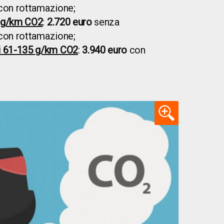
on rottamazione;
0 g/km CO2
:
2.720 euro
senza
on rottamazione;
i 61-135 g/km CO2
:
3.940 euro
con