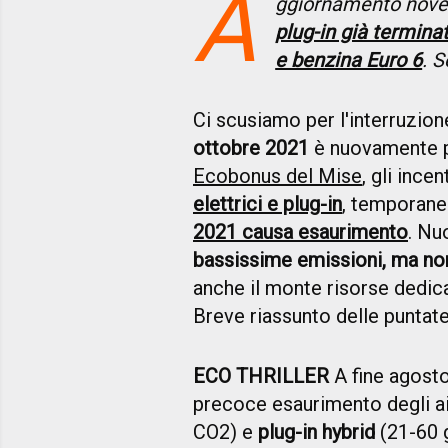
A
ggiornamento nov
plug-in già terminat
e benzina Euro 6
. S
Ci scusiamo per l'interruzione
ottobre 2021
è nuovamente po
Ecobonus del Mise
, gli ince
elettrici e plug-in
, temporan
2021 causa esaurimento
. Nu
bassissime emissioni, ma no
anche il monte risorse dedicat
Breve riassunto delle puntat
ECO THRILLER
A fine agosto
precoce esaurimento degli ai
CO2)
e
plug-in hybrid
(21-60 