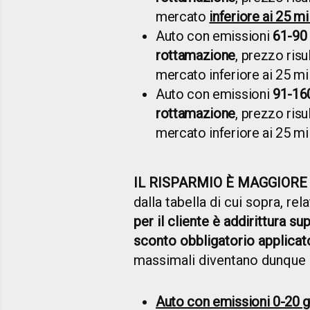
mercato
inferiore ai 25 mi
Auto con emissioni
61-90
rottamazione
, prezzo risu
mercato inferiore ai 25 mi
Auto con emissioni
91-16
rottamazione
, prezzo risu
mercato inferiore ai 25 mi
IL RISPARMIO È MAGGIORE
dalla tabella di cui sopra, r
per il cliente è addirittura su
sconto obbligatorio applicat
massimali diventano dunque i
Auto con emissioni 0-20