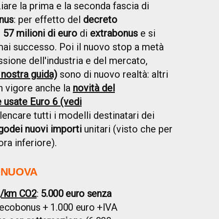
iare la prima e la seconda fascia di
nus
: per effetto del
decreto
i
57 milioni di euro
di
extrabonus
e si
mai successo. Poi il nuovo stop a metà
sione dell'industria e del mercato,
 nostra guida)
sono di nuovo realtà: altri
n vigore anche la
novità del
e usate Euro 6 (vedi
encare tutti i modelli destinatari dei
ogo
dei nuovi importi
unitari (visto che per
ora inferiore).
 NUOVA
 g/km CO2
:
5.000 euro senza
 ecobonus + 1.000 euro +IVA