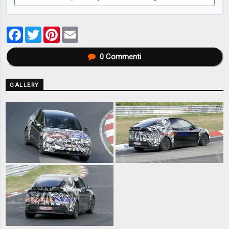
Facebook
Twitter
Pinterest
Email
0
Commenti
GALLERY