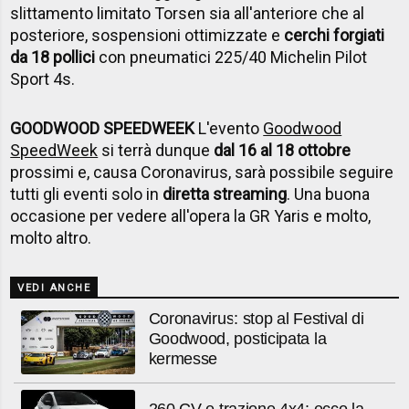
slittamento limitato Torsen sia all'anteriore che al
posteriore, sospensioni ottimizzate e
cerchi forgiati
da 18 pollici
con pneumatici 225/40 Michelin Pilot
Sport 4s.
GOODWOOD SPEEDWEEK
L'evento
Goodwood
SpeedWeek
si terrà dunque
dal 16 al 18 ottobre
prossimi e, causa Coronavirus, sarà possibile seguire
tutti gli eventi solo in
diretta streaming
. Una buona
occasione per vedere all'opera la GR Yaris e molto,
molto altro.
VEDI ANCHE
Coronavirus: stop al Festival di
Goodwood, posticipata la
kermesse
260 CV e trazione 4x4: ecco la