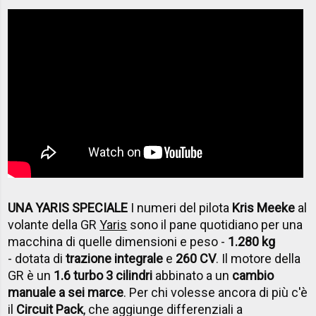
UNA YARIS SPECIALE
I numeri del pilota
Kris Meeke
al
volante della GR
Yaris
sono il pane quotidiano per una
macchina di quelle dimensioni e peso -
1.280 kg
- dotata di
trazione integrale
e
260 CV
. Il motore della
GR è un
1.6 turbo 3 cilindri
abbinato a un
cambio
manuale a sei marce
. Per chi volesse ancora di più c'è
il
Circuit Pack
, che aggiunge differenziali a