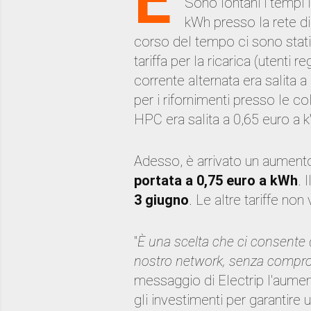
Sono lontani i tempi 
kWh presso la rete di
corso del tempo ci sono stati
tariffa per la ricarica (utenti re
corrente alternata era salita 
per i rifornimenti presso le c
HPC era salita a 0,65 euro a 
Adesso, è arrivato un aument
portata a 0,75 euro a kWh
. 
3 giugno
. Le altre tariffe n
''
È una scelta che ci consente d
nostro network, senza compr
messaggio di Electrip l'aumen
gli investimenti per garantire