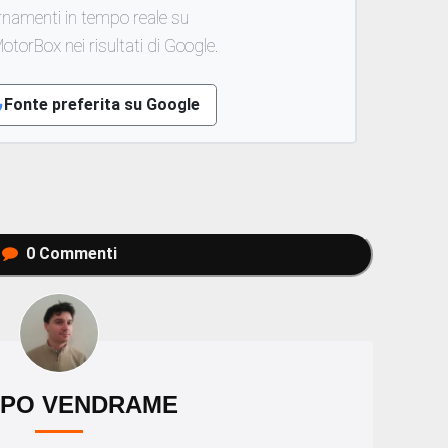
rnamenti in tempo reale su
otorBox nei risultati di Google.
Fonte preferita su Google
0
Commenti
PPO VENDRAME