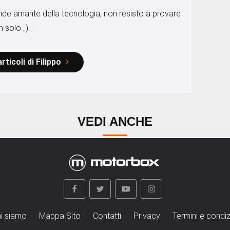
de amante della tecnologia, non resisto a provare
 solo...).
articoli di Filippo
VEDI ANCHE
i siamo
Mappa Sito
Contatti
Privacy
Termini e condiz