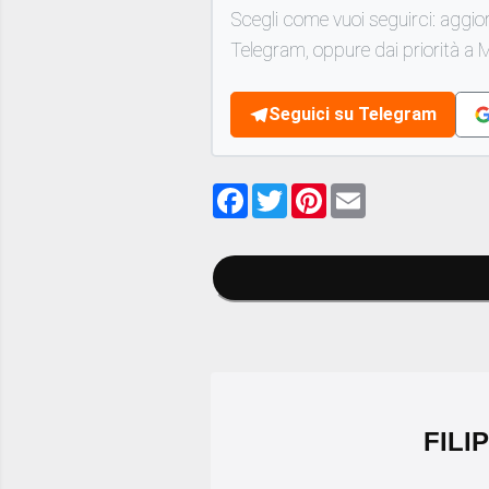
Scegli come vuoi seguirci: aggio
Telegram, oppure dai priorità a M
Seguici su Telegram
Facebook
Twitter
Pinterest
Email
FILI