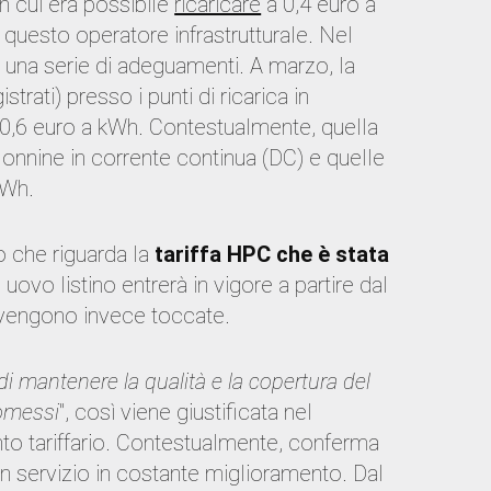
in cui era possibile
ricaricare
a 0,4 euro a
 questo operatore infrastrutturale. Nel
 una serie di adeguamenti. A marzo, la
gistrati) presso i punti di ricarica in
a 0,6 euro a kWh. Contestualmente, quella
olonnine in corrente continua (DC) e quelle
kWh.
o che riguarda la
tariffa HPC che è stata
Il uovo listino entrerà in vigore a partire dal
on vengono invece toccate.
i mantenere la qualità e la copertura del
omessi
'', così viene giustificata nel
to tariffario. Contestualmente, conferma
 un servizio in costante miglioramento. Dal