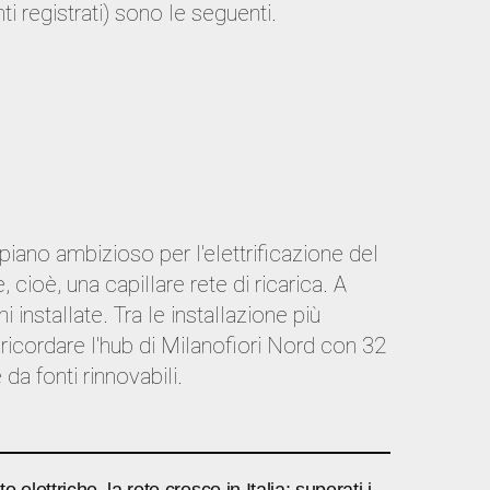
nti registrati) sono le seguenti.
 piano ambizioso per l'elettrificazione del
e, cioè, una capillare rete di ricarica. A
 installate. Tra le installazione più
icordare l'hub di Milanofiori Nord con 32
da fonti rinnovabili.
 elettriche, la rete cresce in Italia: superati i