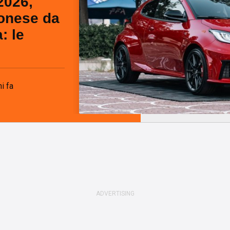
2026,
ponese da
: le
i fa