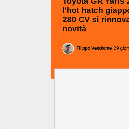
Toyota GR Yaris 
l'hot hatch giap
280 CV si rinnova
novità
Filippo Vendrame
,
29 giorn