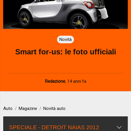
Novità
Smart for-us: le foto ufficiali
Redazione
,
14 anni fa
Auto
Magazine
Novità auto
SPECIALE - DETROIT NAIAS 2012