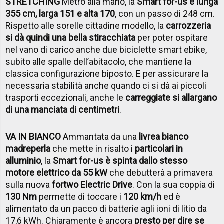
STRETCHING
Metro alla mano, la
Smart for-us è lunga
355 cm, larga 151 e alta 170
, con un passo di 248 cm.
Rispetto alle sorelle cittadine modello, la
carrozzeria
si dà quindi una bella stiracchiata
per poter ospitare
nel vano di carico anche due biciclette smart ebike,
subito alle spalle dell’abitacolo, che mantiene la
classica configurazione biposto. E per assicurare la
necessaria stabilità anche quando ci si dà ai piccoli
trasporti eccezionali, anche le
carreggiate si allargano
di una manciata di centimetri
.
VA IN BIANCO
Ammantata da una
livrea bianco
madreperla
che mette in risalto i
particolari in
alluminio
, la
Smart for-us è spinta dallo stesso
motore elettrico da 55 kW
che debutterà a primavera
sulla nuova
fortwo Electric Drive
. Con la sua coppia di
130 Nm
permette di toccare i
120 km/h
ed è
alimentato da un pacco di batterie agli ioni di litio da
17,6 kWh. Chiaramente è ancora
presto per dire se