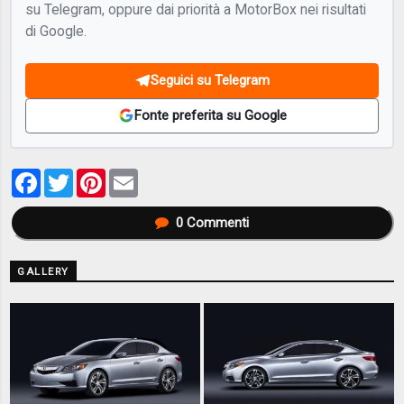
su Telegram, oppure dai priorità a MotorBox nei risultati
di Google.
Seguici su Telegram
Fonte preferita su Google
Facebook
Twitter
Pinterest
Email
0
Commenti
GALLERY