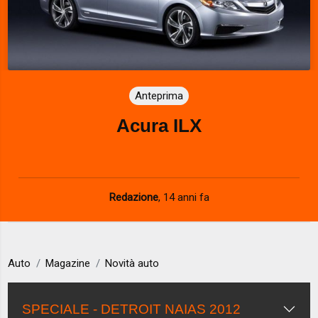
Anteprima
Acura ILX
Redazione
,
14 anni fa
Auto
Magazine
Novità auto
SPECIALE - DETROIT NAIAS 2012