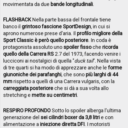
movimentata da due
bande longitudinali
.
FLASHBACK
Nella parte bassa del frontale tiene
banco il
grintoso fascione SportDesign
, in cui si
aprono numerose prese d'aria. Il
profilo migliore della
Sport Classic è però quello posteriore
. In coda è
protagonista assoluto uno
spoiler fisso
che
ricorda
quello della Carrera RS
2.7 del 1973, facendo venire i
lucciconi ai nostalgici di quella "
duck tail
". Nella vista
di tre quarti si ha modo di apprezzare anche le
forme
giunoniche dei parafanghi
, che sono
più larghi di 44
mm
rispetto a quelli di una Carrera vulgaris, con la
carreggiata posteriore
che si dà a sua volta allo
stretching e
mette su centimetri
.
RESPIRO PROFONDO
Sotto lo spoiler alberga l'ultima
generazione del
sei cilindri boxer da 3,8 litri
e con
alimentazione a
iniezione diretta DFI
. I motoristi