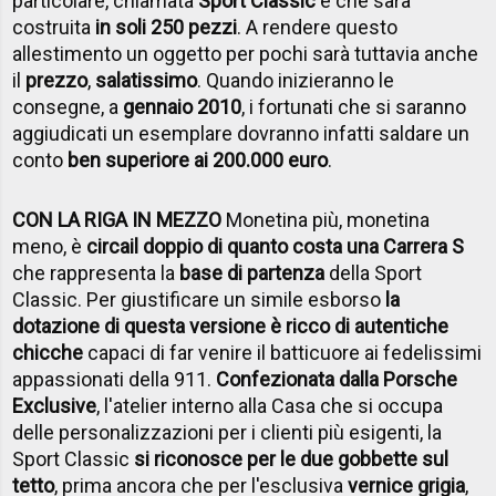
particolare, chiamata
Sport Classic
e che sarà
costruita
in soli 250 pezzi
. A rendere questo
allestimento un oggetto per pochi sarà tuttavia anche
il
prezzo
,
salatissimo
. Quando inizieranno le
consegne, a
gennaio 2010
, i fortunati che si saranno
aggiudicati un esemplare dovranno infatti saldare un
conto
ben superiore ai 200.000 euro
.
CON LA RIGA IN MEZZO
Monetina più, monetina
meno, è
circa
il doppio di quanto costa una Carrera S
che rappresenta la
base di partenza
della Sport
Classic. Per giustificare un simile esborso
la
dotazione di questa versione è ricco di autentiche
chicche
capaci di far venire il batticuore ai fedelissimi
appassionati della 911.
Confezionata dalla Porsche
Exclusive
, l'atelier interno alla Casa che si occupa
delle personalizzazioni per i clienti più esigenti, la
Sport Classic
si riconosce per le due gobbette sul
tetto
, prima ancora che per l'esclusiva
vernice grigia
,