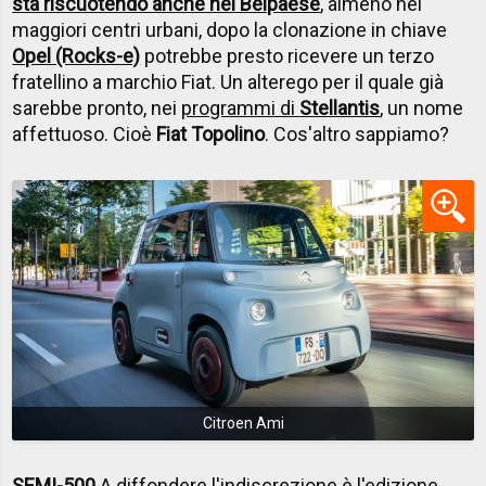
sta riscuotendo anche nel Belpaese
, almeno nei
maggiori centri urbani, dopo la clonazione in chiave
Opel (Rocks-e)
potrebbe presto ricevere un terzo
fratellino a marchio Fiat. Un alterego per il quale già
sarebbe pronto, nei
programmi di
Stellantis
, un nome
affettuoso. Cioè
Fiat Topolino
. Cos'altro sappiamo?
Citroen Ami
SEMI-500
A diffondere l'indiscrezione è l'edizione