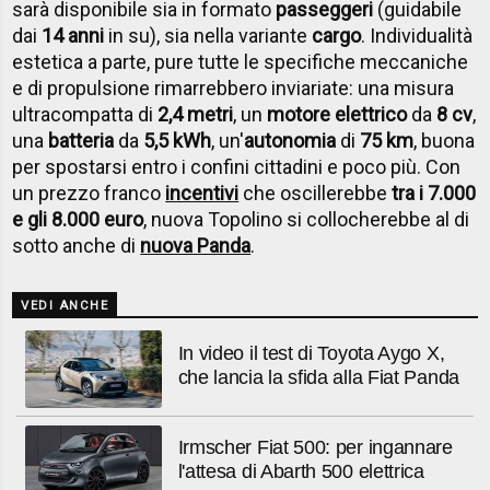
sarà disponibile sia in formato
passeggeri
(guidabile
dai
14 anni
in su), sia nella variante
cargo
. Individualità
estetica a parte, pure tutte le specifiche meccaniche
e di propulsione rimarrebbero inviariate: una misura
ultracompatta di
2,4 metri
, un
motore elettrico
da
8 cv
,
una
batteria
da
5,5 kWh
, un'
autonomia
di
75 km
, buona
per spostarsi entro i confini cittadini e poco più. Con
un prezzo franco
incentivi
che oscillerebbe
tra i 7.000
e gli 8.000 euro
, nuova Topolino si collocherebbe al di
sotto anche di
nuova Panda
.
VEDI ANCHE
In video il test di Toyota Aygo X,
che lancia la sfida alla Fiat Panda
Irmscher Fiat 500: per ingannare
l'attesa di Abarth 500 elettrica