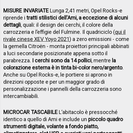
MISURE INVARIATE
Lunga 2,41 metri, Opel Rocks-e
riprende i
tratti stilistici dell'Ami, a eccezione di alcuni
dettagli
, quali: il design dei cerchi, il colore della
carrozzeria e l’effigie del Fulmine. Il quadriciclo (
qui il
rivale cinese XEV Yoyo 2021
) a zero emissioni - come
la gemella Citroën - monta proiettori principali abbinati
a luci secondarie posizionate appena sotto il
parabrezza.
I cerchi sono da 14 pollici
, mentre
la
colorazione esterna è in tinta bi-color nero/argento
.
Anche su Opel Rocks-e, le portiere si aprono in
direzioni opposte e per un maggior grado di
personalizzazione i pannelli della carrozzeria sono
intercambiabili.
MICROCAR TASCABILE
L’abitacolo è pressocché
identico a quello di Ami e include un
piccolo quadro
strumenti digitale, volante a fondo piatto,