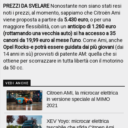
PREZZI DA SVELARE
Nonostante non siano stati resi
noti i prezzi, al momento, sappiamo che Citroën Ami
viene proposta a partire da
5.430 euro
, o per una
maggiore flessibilità, con un
anticipo di 1.260 euro
(rottamando una vecchia auto) si ha accesso a 35
canoni da 19,99 euro al mese l’uno
. Come Ami, anche
Opel Rocks-e potrà essere guidata dai più giovani
(dai
14 anni in sù) provvisti di patente AM: quella che si
ottiene per scorrazzare in tutta libertà con il motorino
da 50 cc.
VEDI ANCHE
Citroen AMI, la microcar elettrica
in versione speciale al MIMO
2021
XEV Yoyo: microcar elettrica
tascabile che sfida Citroen Ami