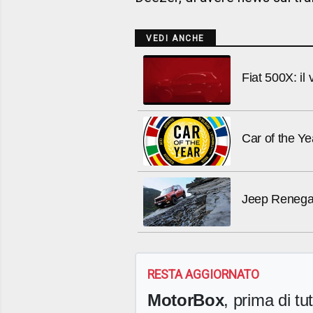
VEDI ANCHE
Fiat 500X: il
Car of the Ye
Jeep Reneg
RESTA AGGIORNATO
MotorBox
, prima di tutt