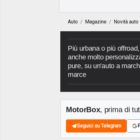
Auto
Magazine
Novità auto
Più urbana o più offroad,
anche molto personalizza
pure, su un'auto a marchi
marce
MotorBox
, prima di tutt
Seguici su Telegram
F