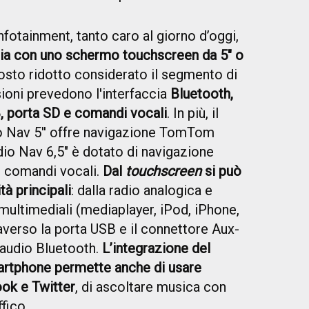
fotainment, tanto caro al giorno d’oggi,
ggia con uno schermo touchscreen da 5" o
osto ridotto considerato il segmento di
sioni prevedono l'interfaccia
Bluetooth,
, porta SD e comandi vocali
. In più, il
o Nav 5'' offre navigazione TomTom
io Nav 6,5" è dotato di navigazione
e comandi vocali.
Dal
touchscreen
si può
tà principali
: dalla radio analogica e
ti multimediali (mediaplayer, iPod, iPhone,
averso la porta USB e il connettore Aux-
 audio Bluetooth.
L’integrazione del
rtphone permette anche di usare
k e Twitter
, di ascoltare musica con
fico.