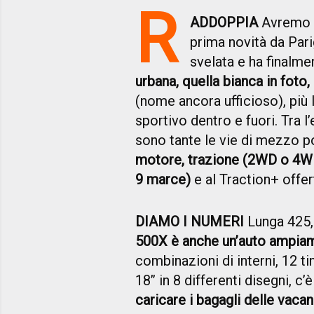
R
ADDOPPIA
Avremo 
prima novità da Pari
svelata e ha finalme
urbana, quella bianca in foto,
(nome ancora ufficioso), più 
sportivo dentro e fuori. Tra l
sono tante le vie di mezzo po
motore, trazione (2WD o 4WD
9 marce)
e al Traction+ offer
DIAMO I NUMERI
Lunga 425, 
500X è anche un’auto ampiam
combinazioni di interni, 12 tin
18’’ in 8 differenti disegni, c
caricare i bagagli delle vacan