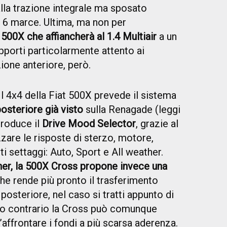
lla trazione integrale ma sposato
 6 marce. Ultima, ma non per
a
500X che affiancherà al 1.4 Multiair
a un
apporti particolarmente attento ai
ione anteriore, però.
l 4x4 della Fiat 500X prevede il sistema
osteriore già visto
sulla Renagade (leggi
ntroduce il
Drive Mood Selector
, grazie al
zare le risposte di sterzo, motore,
ti settaggi: Auto, Sport e All weather.
her, la 500X Cross propone invece una
he rende più pronto il trasferimento
posteriore, nel caso si tratti appunto di
aso contrario la Cross può comunque
’affrontare i fondi a più scarsa aderenza.