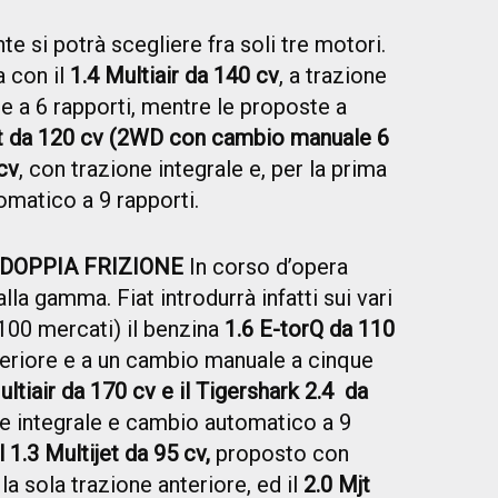
te si potrà scegliere fra soli tre motori.
a con il
1.4 Multiair da 140 cv
, a trazione
 a 6 rapporti, mentre le proposte a
et da 120 cv (2WD con cambio manuale 6
cv
, con trazione integrale e, per la prima
omatico a 9 rapporti.
DOPPIA FRIZIONE
In corso d’opera
la gamma. Fiat introdurrà infatti sui vari
100 mercati) il benzina
1.6 E-torQ da 110
teriore e a un cambio manuale a cinque
ultiair da 170 cv e il Tigershark 2.4 da
e integrale e cambio automatico a 9
il 1.3 Multijet da 95 cv,
proposto con
a sola trazione anteriore, ed il
2.0 Mjt