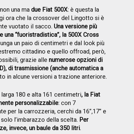
non una ma
due Fiat 500X
: è questa la
gi ora che la crossover del Lingotto si è
nte vuotato il sacco.
Una versione più
 e una “fuoristradistica”, la 500X Cross
lunga un paio di centimetri e dal look più
’estremo cittadino e quello offroad, però,
ssibili, grazie alle
numerose opzioni di
), di trasmissione (anche automatica a
to in alcune versioni a trazione anteriore.
larga 180 e alta 161 centimetri
, la Fiat
ente personalizzabile
: con 7
te per la carrozzeria, cerchi da 16’’,17’’ e
’è solo l’imbarazzo della scelta.
Per
ze, invece, un baule da 350 litri
.