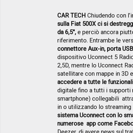
CAR TECH
Chiudendo con l’in
sulla Fiat 500X ci si destre
da 6,5'',
e perciò ancora piutt
riferimento. Entrambe le ver
connettore Aux-in, porta USB
dispositivo Uconnect 5 Radi
2,5D, mentre lo Uconnect Rad
satellitare con mappe in 3D 
accedere a tutte le funzionali
digitale fino a tutti i suppor
smartphone) collegabili attr
in o utilizzando lo streaming
sistema Uconnect con lo sma
numerose app come Faceboo
Deezer, di avere news sul traf