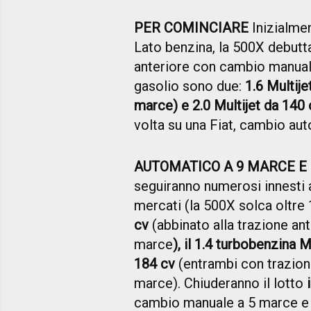
PER COMINCIARE
Inizialmen
Lato benzina, la 500X debutt
anteriore con cambio manuale
gasolio sono due:
1.6 Multij
marce) e 2.0 Multijet da 140 
volta su una Fiat, cambio aut
AUTOMATICO A 9 MARCE E 
seguiranno numerosi innesti al
mercati (la 500X solca oltre 
cv
(abbinato alla trazione an
marce
), il 1.4 turbobenzina M
184 cv
(entrambi con trazion
marce). Chiuderanno il lotto
cambio manuale a 5 marce e l