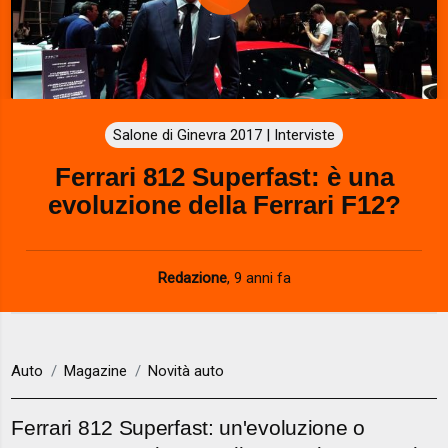
P
l
a
Salone di Ginevra 2017 | Interviste
y
Ferrari 812 Superfast: è una
V
evoluzione della Ferrari F12?
i
d
Redazione
,
9 anni fa
e
o
Auto
Magazine
Novità auto
Ferrari 812 Superfast: un'evoluzione o