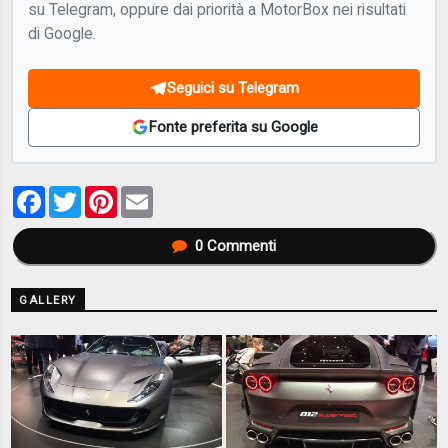
su Telegram, oppure dai priorità a MotorBox nei risultati
di Google.
Seguici su Telegram
Fonte preferita su Google
Facebook
Twitter
Pinterest
Email
0
Commenti
GALLERY