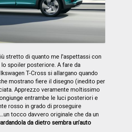
 più stretto di quanto me l'aspettassi con
o lo spoiler posteriore. A fare da
Volkswagen T-Cross si allargano quando
che mostrano fiere il disegno (inedito per
sciata. Apprezzo veramente moltissimo
 congiunge entrambe le luci posteriori e
nte rosso in grado di proseguire
D…un tocco davvero originale che da un
ardandola da dietro sembra un’auto