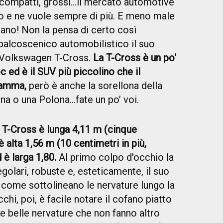
i, compatti, grossi…il mercato automotive
o e ne vuole sempre di più. E meno male
ano! Non la pensa di certo così
palcoscenico automobilistico il suo
 Volkswagen T-Cross.
La T-Cross è un po'
c ed è il SUV più piccolino che il
gamma,
però è anche la sorellona della
a o una Polona…fate un po’ voi.
T-Cross è lunga 4,11 m (cinque
è alta 1,56 m (10 centimetri in più,
 è larga 1,80.
Al primo colpo d'occhio la
golari, robuste e, esteticamente, il suo
come sottolineano le nervature lungo la
chi, poi, è facile notare il cofano piatto
e belle nervature che non fanno altro