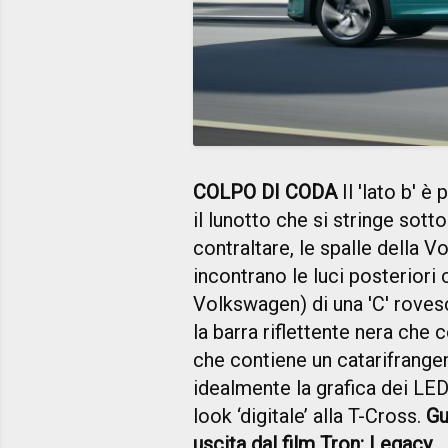
COLPO DI CODA
Il 'lato b' è
il lunotto che si stringe sott
contraltare, le spalle della 
incontrano le luci posteriori 
Volkswagen) di una 'C' rove
la barra riflettente nera che
che contiene un catarifrange
idealmente la grafica dei LE
look ‘digitale’ alla T-Cross.
Gu
uscita dal film Tron: Legacy.