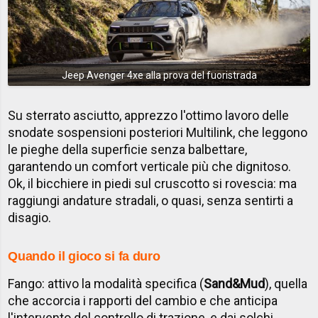
Jeep Avenger 4xe alla prova del fuoristrada
Su sterrato asciutto, apprezzo l'ottimo lavoro delle
snodate sospensioni posteriori Multilink, che leggono
le pieghe della superficie senza balbettare,
garantendo un comfort verticale più che dignitoso.
Ok, il bicchiere in piedi sul cruscotto si rovescia: ma
raggiungi andature stradali, o quasi, senza sentirti a
disagio.
Quando il gioco si fa duro
Fango: attivo la modalità specifica (
Sand&Mud
), quella
che accorcia i rapporti del cambio e che anticipa
l'intervento del controllo di trazione, e dai solchi