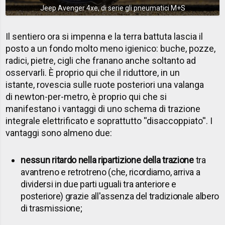
Jeep Avenger 4xe, di serie gli pneumatici M+S
Il sentiero ora si impenna e la terra battuta lascia il
posto a un fondo molto meno igienico: buche, pozze,
radici, pietre, cigli che franano anche soltanto ad
osservarli. È proprio qui che il riduttore, in un
istante, rovescia sulle ruote posteriori una valanga
di newton-per-metro, è proprio qui che si
manifestano i vantaggi di uno schema di trazione
integrale elettrificato e soprattutto ''disaccoppiato''. I
vantaggi sono almeno due:
nessun ritardo nella ripartizione della trazione
tra
avantreno e retrotreno (che, ricordiamo, arriva a
dividersi in due parti uguali tra anteriore e
posteriore) grazie all'assenza del tradizionale albero
di trasmissione;