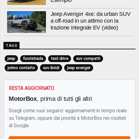
Jeep Avenger 4xe: da urban SUV
a off-road in un attimo con la
trazione integrale EV (video)
TAGS
jeep
fuoristrada
test drive
suv compatti
primo contatto
suv ibridi
jeep avenger
RESTA AGGIORNATO
MotorBox
, prima di tutti gli altri
Scegli come vuoi seguirci: aggiornamenti in tempo reale
su Telegram, oppure dai priorità a MotorBox nei risultati
di Google.