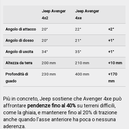
Jeep Avenger
Jeep Avenger
4x2
4xe
Angolo di attacco
20°
22°
+2°
Angolo di dosso
20°
21°
+1°
Angolo di uscita
34°
35°
+1°
Altezza da terra
200 mm
210 mm
+10 mm
Profondità di
230 mm
400 mm
+170
guado
mm
Più in concreto, Jeep sostiene che Avenger 4xe può
affrontare
pendenze fino al 40%
su terreni difficili,
come la ghiaia, e mantenere fino al 20% di trazione
anche quando l'asse anteriore ha poca o nessuna
aderenza.