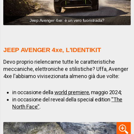
Jeep Avenger 4xe: è un vero fuoristrada?
JEEP AVENGER 4xe, L'IDENTIKIT
Devo proprio rielencarne tutte le caratteristiche
meccaniche, elettroniche e stilistiche? Uffa, Avenger
4xe l'abbiamo vivisezionata almeno già due volte:
in occasione della
world premiere
, maggio 2024;
in occasione del reveal della special edition
''The
North Face''
.