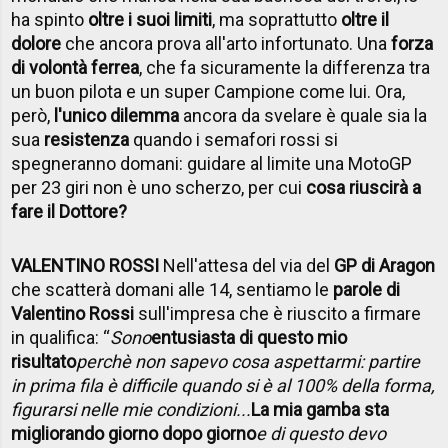
ha spinto
oltre i suoi limiti
, ma soprattutto
oltre il
dolore
che ancora prova all'arto infortunato. Una
forza
di volontà ferrea
, che fa sicuramente la differenza tra
un buon pilota e un super Campione come lui. Ora,
però,
l'unico dilemma
ancora da svelare è quale sia la
sua
resistenza
quando i semafori rossi si
spegneranno domani: guidare al limite una MotoGP
per 23 giri non è uno scherzo, per cui
cosa riuscirà a
fare il Dottore?
VALENTINO ROSSI
Nell'attesa del via del
GP di Aragon
che scatterà domani alle 14, sentiamo le
parole di
Valentino Rossi
sull'impresa che è riuscito a firmare
in qualifica: “
Sono
entusiasta di questo mio
risultato
perchè non sapevo cosa aspettarmi: partire
in prima fila è difficile quando si è al 100% della forma,
figurarsi nelle mie condizioni...
La mia gamba sta
migliorando giorno dopo giorno
e di questo devo