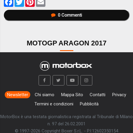
0
Commenti
MOTOGP ARAGON 2017
Newsletter
Chi siamo
Mappa Sito
Contatti
Privacy
Termini e condizioni
Pubblicità
MotorBox è una testata giornalistica registrata al Tribunale di Milano
n. 97 del 26.02.2001
© 1997-2026 Copyright Boxer S.r.L. - P.I:12602350154