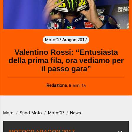
MotoGP Aragon 2017
Valentino Rossi: “Entusiasta
della prima fila, ora vediamo per
il passo gara”
Redazione
,
8 anni fa
Moto
Sport Moto
MotoGP
News
MOTOGP ARAGON 2017