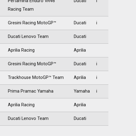
Pertamina Enduro VR46
Ducati
i
Racing Team
Gresini Racing MotoGP™
Ducati
i
Ducati Lenovo Team
Ducati
Aprilia Racing
Aprilia
Gresini Racing MotoGP™
Ducati
i
Trackhouse MotoGP™ Team
Aprilia
i
Prima Pramac Yamaha
Yamaha
i
Aprilia Racing
Aprilia
Ducati Lenovo Team
Ducati