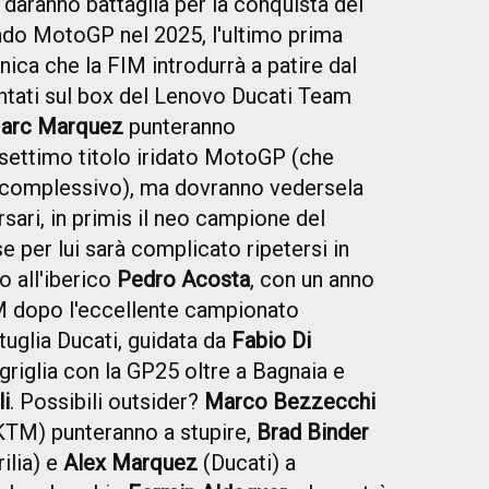
i daranno battaglia per la conquista del
do MotoGP nel 2025, l'ultimo prima
nica che la FIM introdurrà a patire dal
puntati sul box del Lenovo Ducati Team
Marc Marquez
punteranno
 settimo titolo iridato MotoGP (che
o complessivo), ma dovranno vedersela
rsari, in primis il neo campione del
se per lui sarà complicato ripetersi in
io all'iberico
Pedro Acosta
, con un anno
TM dopo l'eccellente campionato
ttuglia Ducati, guidata da
Fabio Di
 griglia con la GP25 oltre a Bagnaia e
i
. Possibili outsider?
Marco Bezzecchi
TM) punteranno a stupire,
Brad Binder
ilia) e
Alex Marquez
(Ducati) a