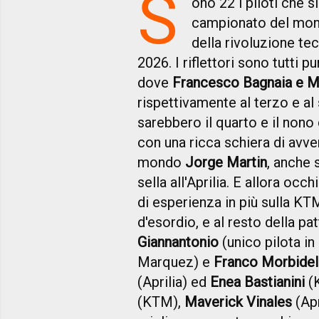
S
ono 22 i piloti che s
campionato del mon
della rivoluzione tec
2026. I riflettori sono tutti 
dove
Francesco Bagnaia e 
rispettivamente al terzo e al
sarebbero il quarto e il non
con una ricca schiera di avve
mondo
Jorge Martin
, anche 
sella all'Aprilia. E allora occh
di esperienza in più sulla K
d'esordio, e al resto della pa
Giannantonio
(unico pilota in
Marquez) e
Franco Morbidell
(Aprilia) ed
Enea Bastianini
(K
(KTM),
Maverick Vinales
(Apr