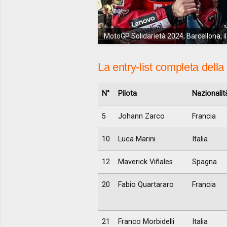
MotoGP Solidarietà 2024, Barcellona, i
La entry-list completa del
N°
Pilota
Nazionalit
5
Johann Zarco
Francia
10
Luca Marini
Italia
12
Maverick Viñales
Spagna
20
Fabio Quartararo
Francia
21
Franco Morbidelli
Italia