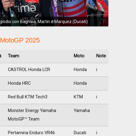
l podio con Bagnaia, Martin e Marquez (Ducati)
la MotoGP 2025
à
Team
Moto
Note
CASTROL Honda LCR
Honda
i
Honda HRC
Honda
Red Bull KTM Tech3
KTM
i
Monster Energy Yamaha
Yamaha
MotoGP™ Team
Pertamina Enduro VR46
Ducati
i