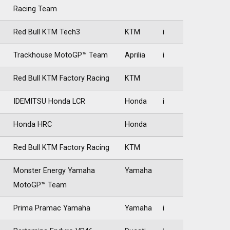
Racing Team
Red Bull KTM Tech3
KTM
i
Trackhouse MotoGP™ Team
Aprilia
i
Red Bull KTM Factory Racing
KTM
IDEMITSU Honda LCR
Honda
i
Honda HRC
Honda
Red Bull KTM Factory Racing
KTM
Monster Energy Yamaha
Yamaha
MotoGP™ Team
Prima Pramac Yamaha
Yamaha
i