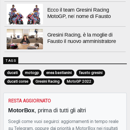
Ecco il team Gresini Racing
MotoGP, nel nome di Fausto
Gresini Racing, è la moglie di
Fausto il nuovo amministratore
TAGS
ducati
motogp
enea bastianini
fausto gresini
ducati corse
Gresini Racing
MotoGP 2022
RESTA AGGIORNATO
MotorBox
, prima di tutti gli altri
Scegli come vuoi seguirci: aggiornamenti in tempo reale
su Telegram, oppure dai priorità a MotorBox nei risultati