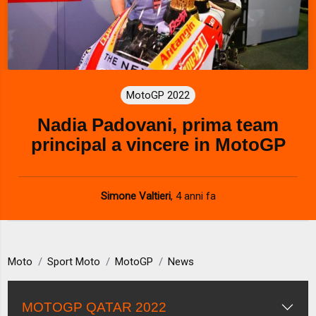
MotoGP 2022
Nadia Padovani, prima team
principal a vincere in MotoGP
Simone Valtieri
,
4 anni fa
Moto
Sport Moto
MotoGP
News
MOTOGP QATAR 2022