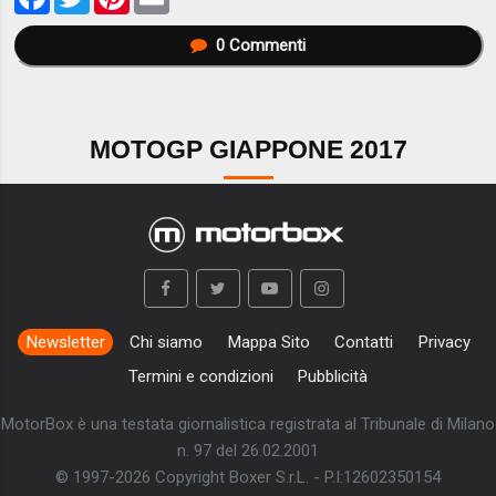
0
Commenti
MOTOGP GIAPPONE 2017
Newsletter
Chi siamo
Mappa Sito
Contatti
Privacy
Termini e condizioni
Pubblicità
MotorBox è una testata giornalistica registrata al Tribunale di Milano
n. 97 del 26.02.2001
© 1997-2026 Copyright Boxer S.r.L. - P.I:12602350154