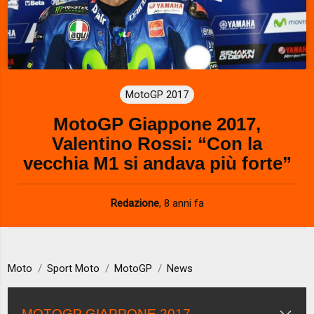
MotoGP 2017
MotoGP Giappone 2017,
Valentino Rossi: “Con la
vecchia M1 si andava più forte”
Redazione
,
8 anni fa
Moto
Sport Moto
MotoGP
News
MOTOGP GIAPPONE 2017