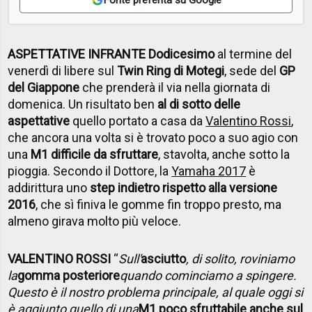
ASPETTATIVE INFRANTE Dodicesimo
al termine del
venerdì di libere sul
Twin Ring di Motegi
, sede del
GP
del Giappone
che prenderà il via nella giornata di
domenica. Un risultato ben
al di sotto delle
aspettative
quello portato a casa da
Valentino Rossi
,
che ancora una volta si è trovato poco a suo agio con
una
M1 difficile da sfruttare
, stavolta, anche sotto la
pioggia. Secondo il Dottore, la
Yamaha 2017
è
addirittura uno
step indietro rispetto alla versione
2016
, che sì finiva le gomme fin troppo presto, ma
almeno girava molto più veloce.
VALENTINO ROSSI
“
Sull'
asciutto
, di solito, roviniamo
la
gomma posteriore
quando cominciamo a spingere.
Questo è il nostro problema principale, al quale oggi si
è aggiunto quello di una
M1 poco sfruttabile anche sul