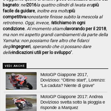
bagnato
: nel
2016
la quattro cilindri di Iwata era
più
facile da guidare
, inoltre era molto
più
competitiva
nonostante finisse subito la mescola al
retrotreno. Oggi, invece, f
atichiamo in ogni
condizione
. Al momento stiamo
lavorando per il 2018
,
ma non mi aspetto grandi cambiamenti da parte della
Yamaha: non possiamo fare altro che fidarci
degli
ingegneri
, sperando che ci possano dare
delle
indicazioni utili per lo sviluppo
”.
VEDI ANCHE
MotoGP Giappone 2017,
Dovizioso: “Ottimo start”, Lorenzo:
“La caduta? Niente di grave”
MotoGP Giappone 2017: Andrea
Dovizioso svetta sotto la pioggia e
risponde a Marquez