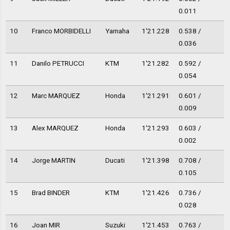
0.011
10
Franco MORBIDELLI
Yamaha
1'21.228
0.538 /
0.036
11
Danilo PETRUCCI
KTM
1'21.282
0.592 /
0.054
12
Marc MARQUEZ
Honda
1'21.291
0.601 /
0.009
13
Alex MARQUEZ
Honda
1'21.293
0.603 /
0.002
14
Jorge MARTIN
Ducati
1'21.398
0.708 /
0.105
15
Brad BINDER
KTM
1'21.426
0.736 /
0.028
16
Joan MIR
Suzuki
1'21.453
0.763 /