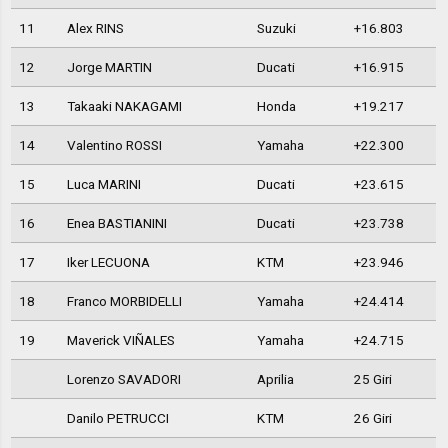
11
Alex RINS
Suzuki
+16.803
12
Jorge MARTIN
Ducati
+16.915
13
Takaaki NAKAGAMI
Honda
+19.217
14
Valentino ROSSI
Yamaha
+22.300
15
Luca MARINI
Ducati
+23.615
16
Enea BASTIANINI
Ducati
+23.738
17
Iker LECUONA
KTM
+23.946
18
Franco MORBIDELLI
Yamaha
+24.414
19
Maverick VIÑALES
Yamaha
+24.715
Lorenzo SAVADORI
Aprilia
25 Giri
Danilo PETRUCCI
KTM
26 Giri