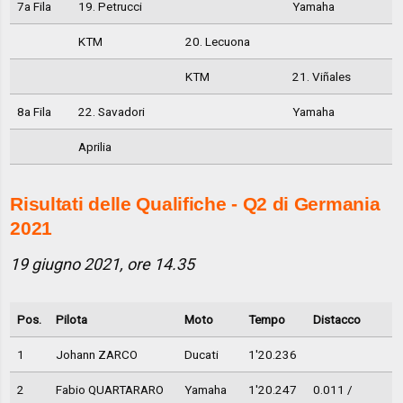
7a Fila
19. Petrucci
Yamaha
KTM
20. Lecuona
KTM
21. Viñales
8a Fila
22. Savadori
Yamaha
Aprilia
Risultati delle Qualifiche - Q2 di Germania
2021
19 giugno 2021, ore 14.35
Pos.
Pilota
Moto
Tempo
Distacco
1
Johann ZARCO
Ducati
1'20.236
2
Fabio QUARTARARO
Yamaha
1'20.247
0.011 /