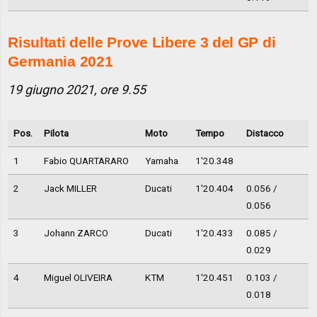
Risultati delle Prove Libere 3 del GP di
Germania 2021
19 giugno 2021, ore 9.55
Pos.
Pilota
Moto
Tempo
Distacco
1
Fabio QUARTARARO
Yamaha
1'20.348
2
Jack MILLER
Ducati
1'20.404
0.056 /
0.056
3
Johann ZARCO
Ducati
1'20.433
0.085 /
0.029
4
Miguel OLIVEIRA
KTM
1'20.451
0.103 /
0.018