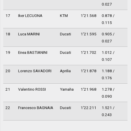
0.027
17
Iker LECUONA
KTM
1'21.568
0.878 /
0.115
18
Luca MARINI
Ducati
1'21.595
0.905 /
0.027
19
Enea BASTIANINI
Ducati
1'21.702
1.012 /
0.107
20
Lorenzo SAVADORI
Aprilia
1'21.878
1.188 /
0.176
21
Valentino ROSSI
Yamaha
1'21.968
1.278 /
0.090
22
Francesco BAGNAIA
Ducati
1'22.211
1.521 /
0.243