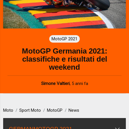
MotoGP 2021
MotoGP Germania 2021:
classifiche e risultati del
weekend
Simone Valtieri
,
5 anni fa
Moto
Sport Moto
MotoGP
News
GERMANMOTOGP 2021