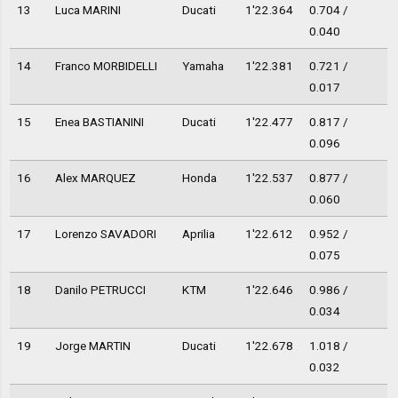
13
Luca MARINI
Ducati
1'22.364
0.704 /
0.040
14
Franco MORBIDELLI
Yamaha
1'22.381
0.721 /
0.017
15
Enea BASTIANINI
Ducati
1'22.477
0.817 /
0.096
16
Alex MARQUEZ
Honda
1'22.537
0.877 /
0.060
17
Lorenzo SAVADORI
Aprilia
1'22.612
0.952 /
0.075
18
Danilo PETRUCCI
KTM
1'22.646
0.986 /
0.034
19
Jorge MARTIN
Ducati
1'22.678
1.018 /
0.032