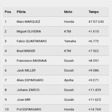
Pos.
Pilota
Moto
Tempo
1
Marc MARQUEZ
Honda
41'07.243
2
Miguel OLIVEIRA
KTM
+1.610
3
Fabio QUARTARARO
Yamaha
+6.772
4
Brad BINDER
KTM
+7.922
5
Francesco BAGNAIA
Ducati
+8.591
6
Jack MILLER
Ducati
+9.086
7
Aleix ESPARGARO
Aprilia
+9.371
8
Johann ZARCO
Ducati
+11.439
9
Joan MIR
Suzuki
+11.625
10
Pol ESPARGARO
Honda
+14.769