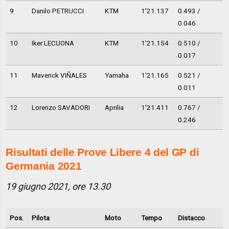
9
Danilo PETRUCCI
KTM
1'21.137
0.493 /
0.046
10
Iker LECUONA
KTM
1'21.154
0.510 /
0.017
11
Maverick VIÑALES
Yamaha
1'21.165
0.521 /
0.011
12
Lorenzo SAVADORI
Aprilia
1'21.411
0.767 /
0.246
Risultati delle Prove Libere 4 del GP di
Germania 2021
19 giugno 2021, ore 13.30
Pos.
Pilota
Moto
Tempo
Distacco