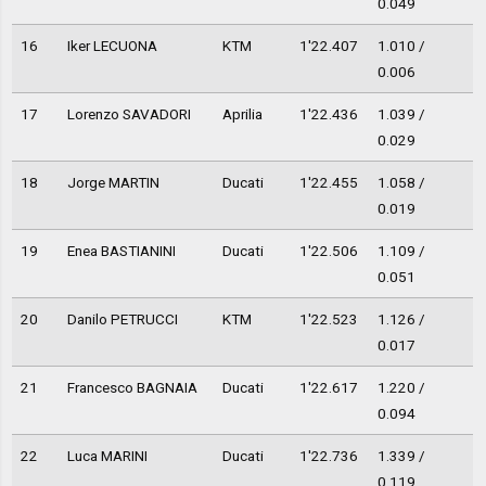
0.049
16
Iker LECUONA
KTM
1'22.407
1.010 /
0.006
17
Lorenzo SAVADORI
Aprilia
1'22.436
1.039 /
0.029
18
Jorge MARTIN
Ducati
1'22.455
1.058 /
0.019
19
Enea BASTIANINI
Ducati
1'22.506
1.109 /
0.051
20
Danilo PETRUCCI
KTM
1'22.523
1.126 /
0.017
21
Francesco BAGNAIA
Ducati
1'22.617
1.220 /
0.094
22
Luca MARINI
Ducati
1'22.736
1.339 /
0.119