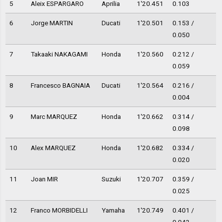
5
Aleix ESPARGARO
Aprilia
1'20.451
0.103
6
Jorge MARTIN
Ducati
1'20.501
0.153 /
0.050
7
Takaaki NAKAGAMI
Honda
1'20.560
0.212 /
0.059
8
Francesco BAGNAIA
Ducati
1'20.564
0.216 /
0.004
9
Marc MARQUEZ
Honda
1'20.662
0.314 /
0.098
10
Alex MARQUEZ
Honda
1'20.682
0.334 /
0.020
11
Joan MIR
Suzuki
1'20.707
0.359 /
0.025
12
Franco MORBIDELLI
Yamaha
1'20.749
0.401 /