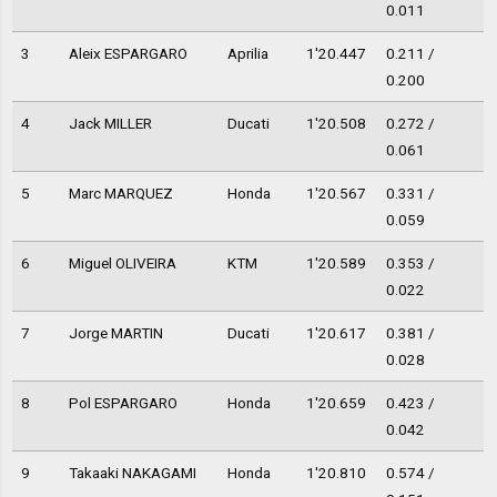
0.011
3
Aleix ESPARGARO
Aprilia
1'20.447
0.211 /
0.200
4
Jack MILLER
Ducati
1'20.508
0.272 /
0.061
5
Marc MARQUEZ
Honda
1'20.567
0.331 /
0.059
6
Miguel OLIVEIRA
KTM
1'20.589
0.353 /
0.022
7
Jorge MARTIN
Ducati
1'20.617
0.381 /
0.028
8
Pol ESPARGARO
Honda
1'20.659
0.423 /
0.042
9
Takaaki NAKAGAMI
Honda
1'20.810
0.574 /