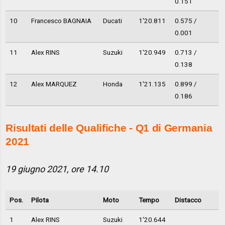
0.151
10
Francesco BAGNAIA
Ducati
1'20.811
0.575 /
0.001
11
Alex RINS
Suzuki
1'20.949
0.713 /
0.138
12
Alex MARQUEZ
Honda
1'21.135
0.899 /
0.186
Risultati delle Qualifiche - Q1 di Germania
2021
19 giugno 2021, ore 14.10
Pos.
Pilota
Moto
Tempo
Distacco
1
Alex RINS
Suzuki
1'20.644