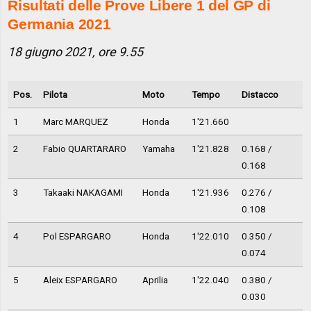
Risultati delle Prove Libere 1 del GP di
Germania 2021
18 giugno 2021, ore 9.55
Pos.
Pilota
Moto
Tempo
Distacco
1
Marc MARQUEZ
Honda
1'21.660
2
Fabio QUARTARARO
Yamaha
1'21.828
0.168 /
0.168
3
Takaaki NAKAGAMI
Honda
1'21.936
0.276 /
0.108
4
Pol ESPARGARO
Honda
1'22.010
0.350 /
0.074
5
Aleix ESPARGARO
Aprilia
1'22.040
0.380 /
0.030