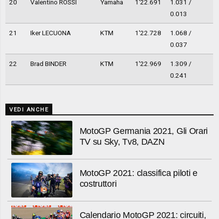
20
Valentino ROSSI
Yamaha
1'22.691
1.031 /
0.013
21
Iker LECUONA
KTM
1'22.728
1.068 /
0.037
22
Brad BINDER
KTM
1'22.969
1.309 /
0.241
VEDI ANCHE
MotoGP Germania 2021, Gli Orari
TV su Sky, Tv8, DAZN
MotoGP 2021: classifica piloti e
costruttori
Calendario MotoGP 2021: circuiti,