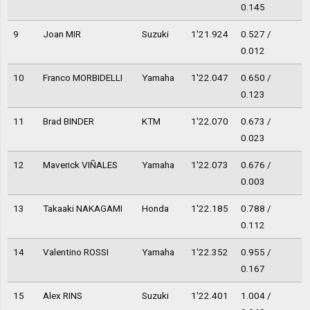
0.145
9
Joan MIR
Suzuki
1'21.924
0.527 /
0.012
10
Franco MORBIDELLI
Yamaha
1'22.047
0.650 /
0.123
11
Brad BINDER
KTM
1'22.070
0.673 /
0.023
12
Maverick VIÑALES
Yamaha
1'22.073
0.676 /
0.003
13
Takaaki NAKAGAMI
Honda
1'22.185
0.788 /
0.112
14
Valentino ROSSI
Yamaha
1'22.352
0.955 /
0.167
15
Alex RINS
Suzuki
1'22.401
1.004 /