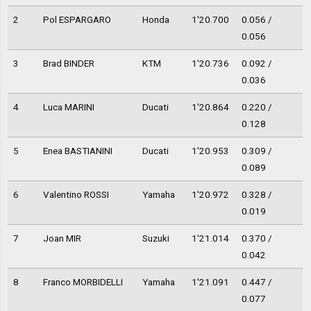
2
Pol ESPARGARO
Honda
1'20.700
0.056 /
0.056
3
Brad BINDER
KTM
1'20.736
0.092 /
0.036
4
Luca MARINI
Ducati
1'20.864
0.220 /
0.128
5
Enea BASTIANINI
Ducati
1'20.953
0.309 /
0.089
6
Valentino ROSSI
Yamaha
1'20.972
0.328 /
0.019
7
Joan MIR
Suzuki
1'21.014
0.370 /
0.042
8
Franco MORBIDELLI
Yamaha
1'21.091
0.447 /
0.077