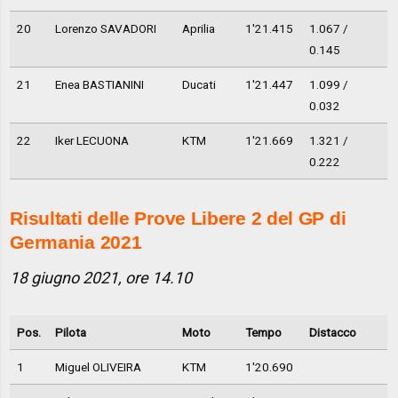
20
Lorenzo SAVADORI
Aprilia
1'21.415
1.067 /
0.145
21
Enea BASTIANINI
Ducati
1'21.447
1.099 /
0.032
22
Iker LECUONA
KTM
1'21.669
1.321 /
0.222
Risultati delle Prove Libere 2 del GP di
Germania 2021
18 giugno 2021, ore 14.10
Pos.
Pilota
Moto
Tempo
Distacco
1
Miguel OLIVEIRA
KTM
1'20.690