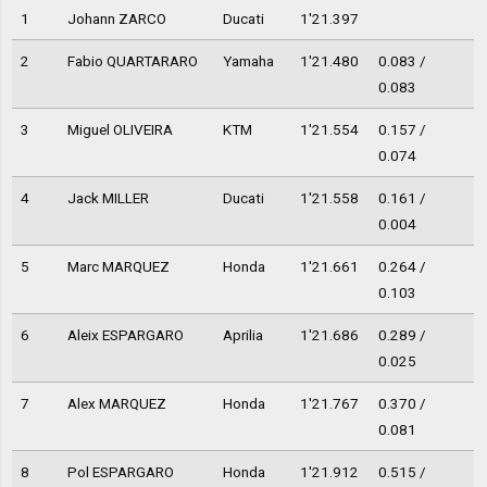
1
Johann ZARCO
Ducati
1'21.397
2
Fabio QUARTARARO
Yamaha
1'21.480
0.083 /
0.083
3
Miguel OLIVEIRA
KTM
1'21.554
0.157 /
0.074
4
Jack MILLER
Ducati
1'21.558
0.161 /
0.004
5
Marc MARQUEZ
Honda
1'21.661
0.264 /
0.103
6
Aleix ESPARGARO
Aprilia
1'21.686
0.289 /
0.025
7
Alex MARQUEZ
Honda
1'21.767
0.370 /
0.081
8
Pol ESPARGARO
Honda
1'21.912
0.515 /