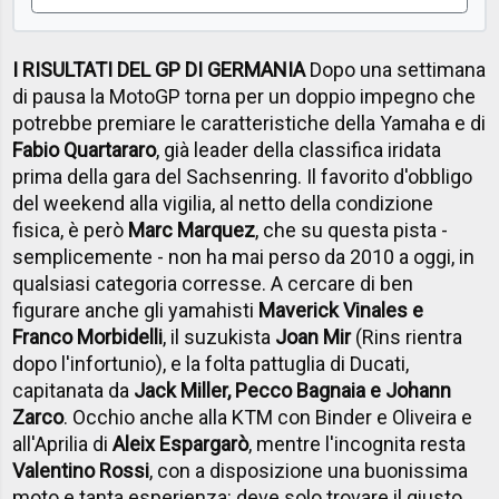
I RISULTATI DEL GP DI GERMANIA
Dopo una settimana
di pausa la MotoGP torna per un doppio impegno che
potrebbe premiare le caratteristiche della Yamaha e di
Fabio Quartararo
, già leader della classifica iridata
prima della gara del Sachsenring. Il favorito d'obbligo
del weekend alla vigilia, al netto della condizione
fisica, è però
Marc Marquez
, che su questa pista -
semplicemente - non ha mai perso da 2010 a oggi, in
qualsiasi categoria corresse. A cercare di ben
figurare anche gli yamahisti
Maverick Vinales e
Franco Morbidelli
, il suzukista
Joan Mir
(Rins rientra
dopo l'infortunio), e la folta pattuglia di Ducati,
capitanata da
Jack Miller, Pecco Bagnaia e Johann
Zarco
. Occhio anche alla KTM con Binder e Oliveira e
all'Aprilia di
Aleix Espargarò
, mentre l'incognita resta
Valentino Rossi
, con a disposizione una buonissima
moto e tanta esperienza: deve solo trovare il giusto