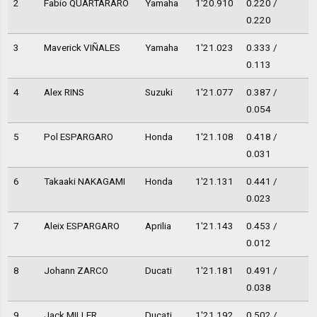
2
Fabio QUARTARARO
Yamaha
1'20.910
0.220 /
0.220
3
Maverick VIÑALES
Yamaha
1'21.023
0.333 /
0.113
4
Alex RINS
Suzuki
1'21.077
0.387 /
0.054
5
Pol ESPARGARO
Honda
1'21.108
0.418 /
0.031
6
Takaaki NAKAGAMI
Honda
1'21.131
0.441 /
0.023
7
Aleix ESPARGARO
Aprilia
1'21.143
0.453 /
0.012
8
Johann ZARCO
Ducati
1'21.181
0.491 /
0.038
9
Jack MILLER
Ducati
1'21.192
0.502 /