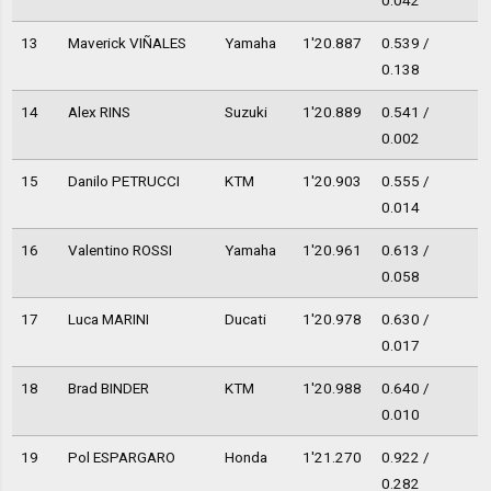
0.042
13
Maverick VIÑALES
Yamaha
1'20.887
0.539 /
0.138
14
Alex RINS
Suzuki
1'20.889
0.541 /
0.002
15
Danilo PETRUCCI
KTM
1'20.903
0.555 /
0.014
16
Valentino ROSSI
Yamaha
1'20.961
0.613 /
0.058
17
Luca MARINI
Ducati
1'20.978
0.630 /
0.017
18
Brad BINDER
KTM
1'20.988
0.640 /
0.010
19
Pol ESPARGARO
Honda
1'21.270
0.922 /
0.282