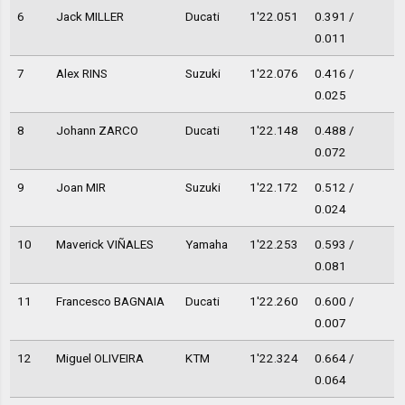
6
Jack MILLER
Ducati
1'22.051
0.391 /
0.011
7
Alex RINS
Suzuki
1'22.076
0.416 /
0.025
8
Johann ZARCO
Ducati
1'22.148
0.488 /
0.072
9
Joan MIR
Suzuki
1'22.172
0.512 /
0.024
10
Maverick VIÑALES
Yamaha
1'22.253
0.593 /
0.081
11
Francesco BAGNAIA
Ducati
1'22.260
0.600 /
0.007
12
Miguel OLIVEIRA
KTM
1'22.324
0.664 /
0.064