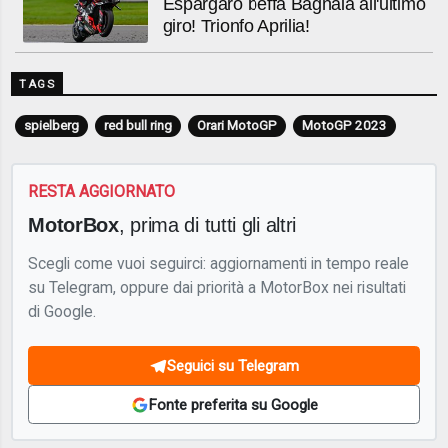
Espargarò beffa Bagnaia all'ultimo
giro! Trionfo Aprilia!
TAGS
spielberg
red bull ring
Orari MotoGP
MotoGP 2023
RESTA AGGIORNATO
MotorBox
, prima di tutti gli altri
Scegli come vuoi seguirci: aggiornamenti in tempo reale
su Telegram, oppure dai priorità a MotorBox nei risultati
di Google.
Seguici su Telegram
Fonte preferita su Google