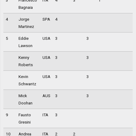
3
Francesco
ITA
4
3
1
Bagnaia
4
Jorge
SPA
4
Martinez
5
Eddie
USA
3
3
Lawson
Kenny
USA
3
3
Roberts
Kevin
USA
3
3
Schwantz
Mick
AUS
3
3
Doohan
9
Fausto
ITA
3
Gresini
10
Andrea
ITA
2
2