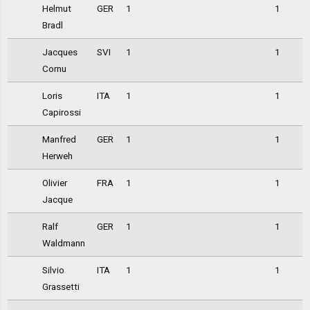
Helmut
GER
1
1
Bradl
Jacques
SVI
1
1
Cornu
Loris
ITA
1
1
Capirossi
Manfred
GER
1
1
Herweh
Olivier
FRA
1
1
Jacque
Ralf
GER
1
1
Waldmann
Silvio
ITA
1
1
Grassetti