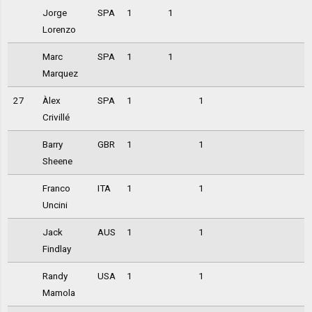
Jorge
SPA
1
1
Lorenzo
Marc
SPA
1
1
Marquez
27
Àlex
SPA
1
1
Crivillé
Barry
GBR
1
1
Sheene
Franco
ITA
1
1
Uncini
Jack
AUS
1
1
Findlay
Randy
USA
1
1
Mamola