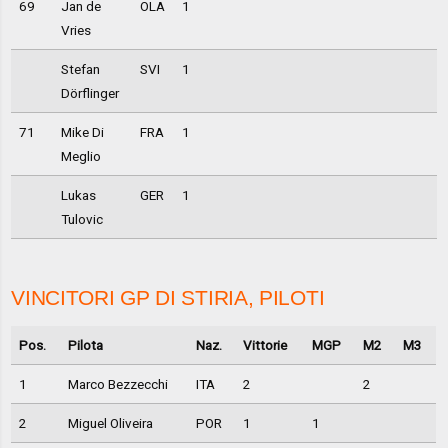
69
Jan de
OLA
1
Vries
Stefan
SVI
1
Dörflinger
71
Mike Di
FRA
1
Meglio
Lukas
GER
1
Tulovic
VINCITORI GP DI STIRIA, PILOTI
Pos.
Pilota
Naz.
Vittorie
MGP
M2
M3
1
Marco Bezzecchi
ITA
2
2
2
Miguel Oliveira
POR
1
1