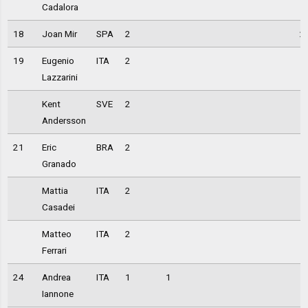
Cadalora
18
Joan Mir
SPA
2
2
19
Eugenio
ITA
2
Lazzarini
Kent
SVE
2
Andersson
21
Eric
BRA
2
Granado
Mattia
ITA
2
Casadei
Matteo
ITA
2
Ferrari
24
Andrea
ITA
1
1
Iannone