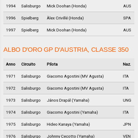
1994
Salisburgo
Mick Doohan (Honda)
AUS
1996
Spielberg
Àlex Crivillé (Honda)
SPA
1997
Spielberg
Mick Doohan (Honda)
AUS
ALBO D'ORO GP D'AUSTRIA, CLASSE 350
Anno
Circuito
Pilota
Naz.
1971
Salisburgo
Giacomo Agostini (MV Agusta)
ITA
1972
Salisburgo
Giacomo Agostini (MV Agusta)
ITA
1973
Salisburgo
János Drapál (Yamaha)
UNG
1974
Salisburgo
Giacomo Agostini (Yamaha)
ITA
1975
Salisburgo
Hideo Kanaya (Yamaha)
JPN
1976
Salisburgo
Johnny Cecotto (Yamaha)
VEN