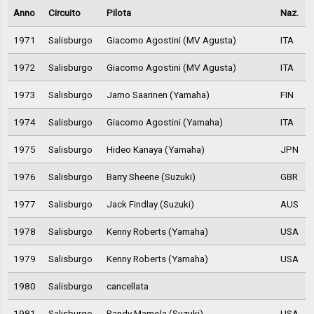
Anno
Circuito
Pilota
Naz.
1971
Salisburgo
Giacomo Agostini (MV Agusta)
ITA
1972
Salisburgo
Giacomo Agostini (MV Agusta)
ITA
1973
Salisburgo
Jarno Saarinen (Yamaha)
FIN
1974
Salisburgo
Giacomo Agostini (Yamaha)
ITA
1975
Salisburgo
Hideo Kanaya (Yamaha)
JPN
1976
Salisburgo
Barry Sheene (Suzuki)
GBR
1977
Salisburgo
Jack Findlay (Suzuki)
AUS
1978
Salisburgo
Kenny Roberts (Yamaha)
USA
1979
Salisburgo
Kenny Roberts (Yamaha)
USA
1980
Salisburgo
cancellata
1981
Salisburgo
Randy Mamola (Suzuki)
USA