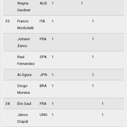
Wayne
AUS
1
1
Gardner
33
Franco
ITA
1
1
Morbidelli
Johann
FRA
1
1
Zarco
Raul
SPA
1
1
Fernandez
Ai Ogura
JPN
1
1
Diogo
BRA
1
1
Moreira
38
Éric Saul
FRA
1
1
János
UNG
1
1
Drapál