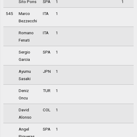
Sito Pons
SPA
1
1
545
Marco
ITA
1
1
Bezzecchi
Romano
ITA
1
1
Fenati
Sergio
SPA
1
1
Garcia
Ayumu
JPN
1
1
Sasaki
Deniz
TUR
1
1
Oncu
David
COL
1
1
Alonso
Angel
SPA
1
1
Piqueras