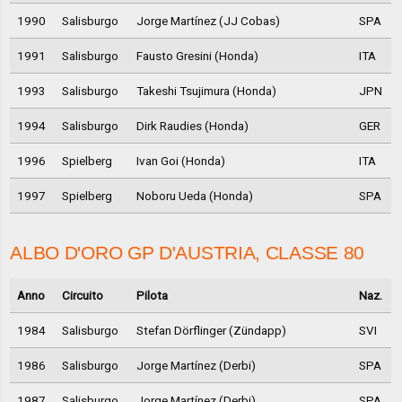
1990
Salisburgo
Jorge Martínez (JJ Cobas)
SPA
1991
Salisburgo
Fausto Gresini (Honda)
ITA
1993
Salisburgo
Takeshi Tsujimura (Honda)
JPN
1994
Salisburgo
Dirk Raudies (Honda)
GER
1996
Spielberg
Ivan Goi (Honda)
ITA
1997
Spielberg
Noboru Ueda (Honda)
SPA
ALBO D'ORO GP D'AUSTRIA, CLASSE 80
Anno
Circuito
Pilota
Naz.
1984
Salisburgo
Stefan Dörflinger (Zündapp)
SVI
1986
Salisburgo
Jorge Martínez (Derbi)
SPA
1987
Salisburgo
Jorge Martínez (Derbi)
SPA