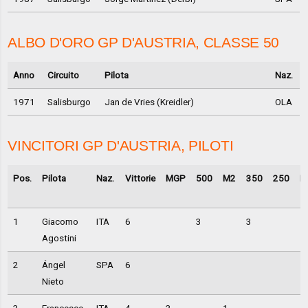
ALBO D'ORO GP D'AUSTRIA, CLASSE 50
Anno
Circuito
Pilota
Naz.
1971
Salisburgo
Jan de Vries (Kreidler)
OLA
VINCITORI GP D'AUSTRIA, PILOTI
Pos.
Pilota
Naz.
Vittorie
MGP
500
M2
350
250
M
1
Giacomo
ITA
6
3
3
Agostini
2
Ángel
SPA
6
Nieto