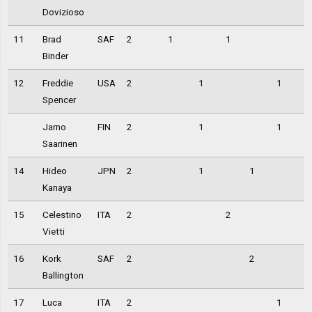
Dovizioso
11
Brad
SAF
2
1
1
Binder
12
Freddie
USA
2
1
1
Spencer
Jarno
FIN
2
1
1
Saarinen
14
Hideo
JPN
2
1
1
Kanaya
15
Celestino
ITA
2
2
Vietti
16
Kork
SAF
2
2
Ballington
17
Luca
ITA
2
1