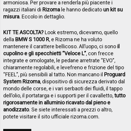
armoniosa. Per provare a renderla più piacente i
ragazzi italiani di
Rizoma
le hanno dedicato
un kit su
misura
. Eccolo in dettaglio.
KIT TE ASCOLTA?
Look estremo, dicevamo, quello
della
BMW S 1000 R
, e Rizoma ne ha voluto
mantenere il carattere bellicoso. All’uopo, ci sono
il
cupolino e gli specchietti “Veloce L”
, con frecce
integrate e omologate, le pedane arretrate “EVO”,
chiaramente regolabili, e levefreno e frizione del tipo
“FEEL”, più sensibili al tatto. Non mancano il
Proguard
System Rizoma
, dispositivo di sicurezza derivato dal
mondo delle corse, e i vari serbaoti dei fluidi, il tappo
dell’olio, il portatarga e i supporti per il cavalletto,
tutto
rigorosamente in alluminio ricavato dal pieno e
anodizzato
. Se siete interessati a prezzi o altro,
potete visitare il sito ufficiale rizoma.com.