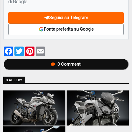
di Google.
Seguici su Telegram
Fonte preferita su Google
Facebook
Twitter
Pinterest
Email
0
Commenti
GALLERY