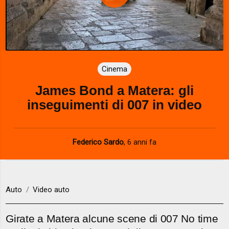
P
l
a
Cinema
y
James Bond a Matera: gli
V
inseguimenti di 007 in video
i
d
Federico Sardo
,
6 anni fa
e
o
Auto
Video auto
Girate a Matera alcune scene di 007 No time