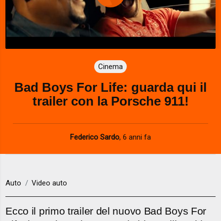
P
l
a
Cinema
y
Bad Boys For Life: guarda qui il
V
trailer con la Porsche 911!
i
d
Federico Sardo
,
6 anni fa
e
o
Auto
Video auto
Ecco il primo trailer del nuovo Bad Boys For