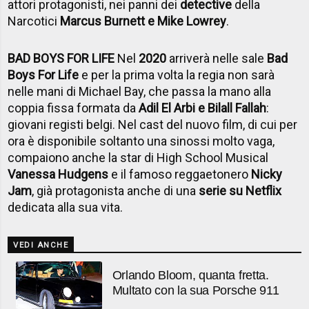
attori protagonisti, nei panni dei
detective
della
Narcotici
Marcus Burnett e Mike Lowrey
.
BAD BOYS FOR LIFE
Nel
2020
arriverà nelle sale
Bad
Boys For Life
e per la prima volta la regia non sarà
nelle mani di Michael Bay, che passa la mano alla
coppia fissa formata da
Adil El Arbi e Bilall Fallah
:
giovani registi belgi. Nel cast del nuovo film, di cui per
ora è disponibile soltanto una sinossi molto vaga,
compaiono anche la star di High School Musical
Vanessa Hudgens
e il famoso reggaetonero
Nicky
Jam
, già protagonista anche di una
serie su Netflix
dedicata alla sua vita.
VEDI ANCHE
Orlando Bloom, quanta fretta.
Multato con la sua Porsche 911