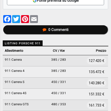
Fonte preferita su Google
Facebook
Twitter
Pinterest
Email
0
Commenti
LISTINO PORSCHE 911
Allestimento
CV / Kw
Prezzo
911 Carrera
385 / 283
127.420 €
911 Carrera 4
385 / 283
135.472 €
911 Carrera S
450 / 331
143.280 €
911 Carrera 4S
450 / 331
151.332 €
911 Carrera GTS
480 / 353
161.733 €