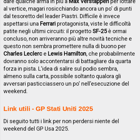
dare qualche arma in più a
Max Verstappen
per lottare
al vertice, magari rosicchiando ancora un po' di punti
dal tesoretto del leader Piastri. Difficile è invece
aspettarsi una
Ferrari
protagonista, viste le difficoltà
patite negli ultimi circuiti: il progetto
SF-25
è ormai
concluso, non arriveranno più altre novità tecniche e
questo non sembra promettere nulla di buono per
Charles Leclerc
e
Lewis Hamilton
, che probabilmente
dovranno solo accontentarsi di battagliare da quarta
forza in pista. L'idea di salire sul podio sembra,
almeno sulla carta, possibile soltanto qualora gli
avversari pasticciassero un po' nell'esecuzione del
weekend.
Link utili - GP Stati Uniti 2025
Di seguito tutti i link per non perdersi niente del
weekend del GP Usa 2025.