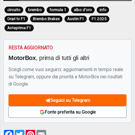
circuito
brembo
formula 1
albo d'oro
info
Orari tv F1
Brembo Brakes
Austin F1
F1 2025
Anteprima F1
RESTA AGGIORNATO
MotorBox
, prima di tutti gli altri
Scegli come vuoi seguirci: aggiornamenti in tempo reale
su Telegram, oppure dai priorità a MotorBox nei risultati
di Google.
Seguici su Telegram
Fonte preferita su Google
Facebook
Twitter
Pinterest
Email