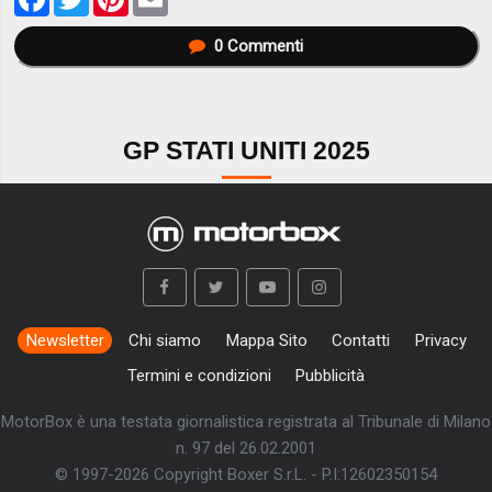
0
Commenti
GP STATI UNITI 2025
Newsletter
Chi siamo
Mappa Sito
Contatti
Privacy
Termini e condizioni
Pubblicità
MotorBox è una testata giornalistica registrata al Tribunale di Milano
n. 97 del 26.02.2001
© 1997-2026 Copyright Boxer S.r.L. - P.I:12602350154