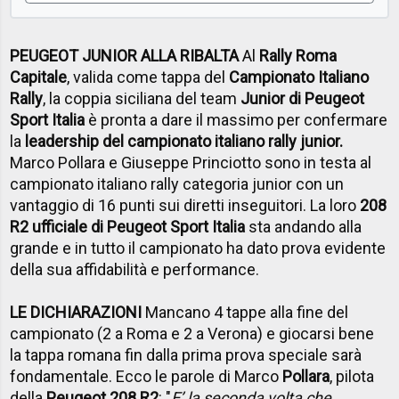
PEUGEOT JUNIOR ALLA RIBALTA
Al
Rally Roma
Capitale
, valida come tappa del
Campionato Italiano
Rally
, la coppia siciliana del team
Junior di Peugeot
Sport Italia
è pronta a dare il massimo per confermare
la
leadership del campionato italiano rally junior.
Marco Pollara e Giuseppe Princiotto sono in testa al
campionato italiano rally categoria junior con un
vantaggio di 16 punti sui diretti inseguitori. La loro
208
R2 ufficiale di Peugeot Sport Italia
sta andando alla
grande e in tutto il campionato ha dato prova evidente
della sua affidabilità e performance.
LE DICHIARAZIONI
Mancano 4 tappe alla fine del
campionato (2 a Roma e 2 a Verona) e giocarsi bene
la tappa romana fin dalla prima prova speciale sarà
fondamentale. Ecco le parole di Marco
Pollara
, pilota
della
Peugeot 208 R2
: "
E’ la seconda volta che