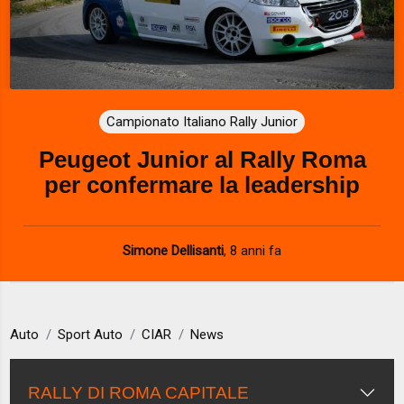
Campionato Italiano Rally Junior
Peugeot Junior al Rally Roma
per confermare la leadership
Simone Dellisanti
,
8 anni fa
Auto
Sport Auto
CIAR
News
RALLY DI ROMA CAPITALE