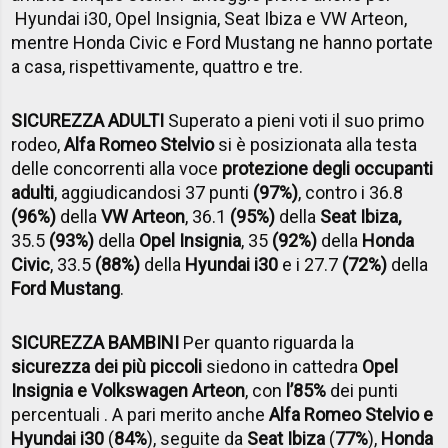
Hyundai i30, Opel Insignia, Seat Ibiza e VW Arteon,
mentre Honda Civic e Ford Mustang ne hanno portate
a casa, rispettivamente, quattro e tre.
SICUREZZA ADULTI
Superato a pieni voti il suo primo
rodeo,
Alfa Romeo Stelvio
si è posizionata alla testa
delle concorrenti alla voce
protezione degli occupanti
adulti
, aggiudicandosi 37 punti
(97%)
, contro i 36.8
(96%)
della
VW Arteon
, 36.1
(95%)
della
Seat Ibiza,
35.5
(93%)
della
Opel Insignia
, 35
(92%)
della
Honda
Civic
, 33.5
(88%)
della
Hyundai i30
e i 27.7
(72%)
della
Ford Mustang
.
SICUREZZA BAMBINI
Per quanto riguarda la
sicurezza dei più piccoli
siedono in cattedra
Opel
Insignia e Volkswagen Arteon
, con
l’85%
dei punti
percentuali . A pari merito anche
Alfa Romeo Stelvio e
Hyundai i30
(
84%
), seguite da
Seat Ibiza
(
77%
),
Honda