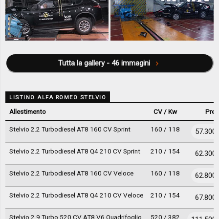
Tutta la gallery - 46 immagini
LISTINO ALFA ROMEO STELVIO
Allestimento
CV / Kw
Prez
Stelvio 2.2 Turbodiesel AT8 160 CV Sprint
160 / 118
57.300 
Stelvio 2.2 Turbodiesel AT8 Q4 210 CV Sprint
210 / 154
62.300 
Stelvio 2.2 Turbodiesel AT8 160 CV Veloce
160 / 118
62.800 
Stelvio 2.2 Turbodiesel AT8 Q4 210 CV Veloce
210 / 154
67.800 
Stelvio 2.9 Turbo 520 CV AT8 V6 Quadrifoglio
520 / 382