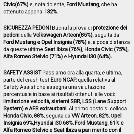
Civic
(67%)
e, nota dolente,
Ford Mustang
, che ha
ottenuto appena il
32%
.
SICUREZZA PEDONI
Buona la prova di
protezione dei
pedoni
della
Volkswagen Arteon
(85%),
seguita da
Ford Mustang e Opel Insignia (78%)
e, a poca distanza
da queste ultime
Seat Ibiza (76%)
,
Honda Civic (75%),
Alfa Romeo Stelvio (71%)
e
Hyundai i30 (64%).
SAFETY ASSIST
Passiamo ora alla quarta, e ultima,
parte del crash test
Euro NCAP,
quella relativa al
Safety Assist che assegna una valutazione
percentuale in base ai risultati ottenuti alle voci:
limitazione velocità, sistemi SBR, LSS (Lane Support
System) e AEB extraurbani.
Al primo posto si colloca
Honda Civic, 88%,
seguita da
VW Arteon, 82%,
O
pel
Insignia 69%,
Hyundai i30 68%, Ford Mustang, 61% e
Alfa Romeo Stelvio e Seat Ibiza a pari merito con il