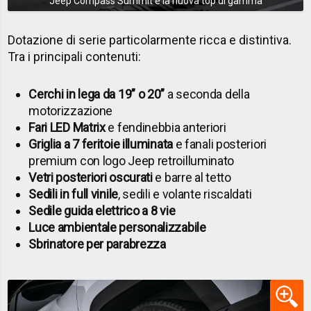
Jeep Compass Summit è la nuova top di gamma
Dotazione di serie particolarmente ricca e distintiva.
Tra i principali contenuti:
Cerchi in lega da 19” o 20”
a seconda della
motorizzazione
Fari LED Matrix
e fendinebbia anteriori
Griglia a 7 feritoie illuminata
e fanali posteriori
premium con logo Jeep retroilluminato
Vetri posteriori oscurati
e barre al tetto
Sedili in full vinile
, sedili e volante riscaldati
Sedile guida elettrico a 8 vie
Luce ambientale personalizzabile
Sbrinatore per parabrezza