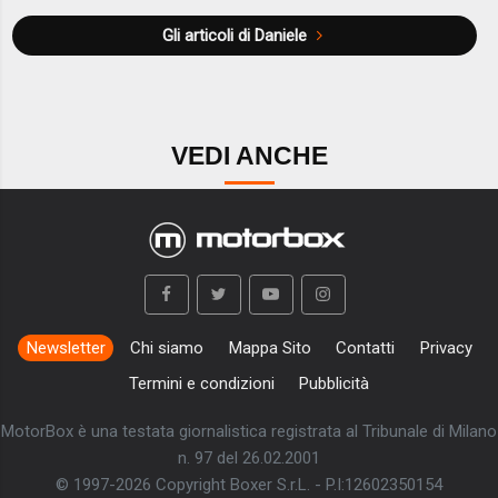
Gli articoli di Daniele
VEDI ANCHE
Newsletter
Chi siamo
Mappa Sito
Contatti
Privacy
Termini e condizioni
Pubblicità
MotorBox è una testata giornalistica registrata al Tribunale di Milano
n. 97 del 26.02.2001
© 1997-2026 Copyright Boxer S.r.L. - P.I:12602350154