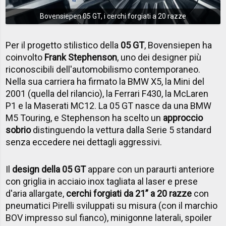
Bovensiepen 05 GT, i cerchi forgiati a 20 razze
Per il progetto stilistico della
05 GT
, Bovensiepen ha
coinvolto
Frank Stephenson
, uno dei designer più
riconoscibili dell'automobilismo contemporaneo.
Nella sua carriera ha firmato la BMW X5, la Mini del
2001 (quella del rilancio), la Ferrari F430, la McLaren
P1 e la Maserati MC12. La 05 GT nasce da una BMW
M5 Touring, e Stephenson ha scelto un
approccio
sobrio
distinguendo la vettura dalla Serie 5 standard
senza eccedere nei dettagli aggressivi.
Il
design della 05 GT
appare con un paraurti anteriore
con griglia in acciaio inox tagliata al laser e prese
d'aria allargate,
cerchi forgiati da 21” a 20 razze
con
pneumatici Pirelli sviluppati su misura (con il marchio
BOV impresso sul fianco), minigonne laterali, spoiler